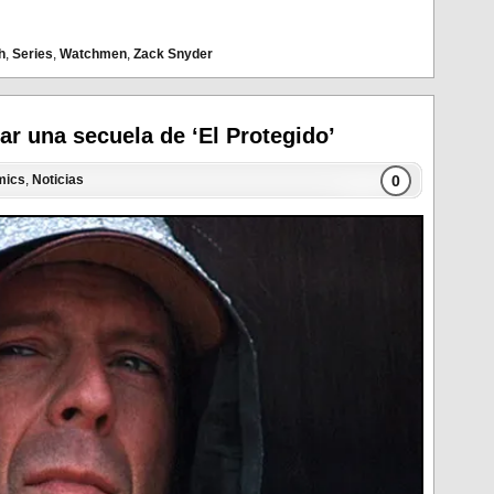
h
,
Series
,
Watchmen
,
Zack Snyder
r una secuela de ‘El Protegido’
0
mics
,
Noticias