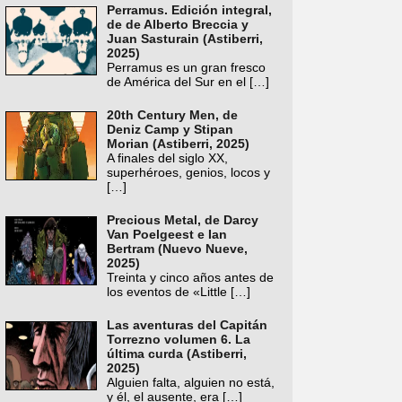
Perramus. Edición integral,
de de Alberto Breccia y
Juan Sasturain (Astiberri,
2025)
Perramus es un gran fresco
de América del Sur en el
[…]
20th Century Men, de
Deniz Camp y Stipan
Morian (Astiberri, 2025)
A finales del siglo XX,
superhéroes, genios, locos y
[…]
Precious Metal, de Darcy
Van Poelgeest e Ian
Bertram (Nuevo Nueve,
2025)
Treinta y cinco años antes de
los eventos de «Little
[…]
Las aventuras del Capitán
Torrezno volumen 6. La
última curda (Astiberri,
2025)
Alguien falta, alguien no está,
y él, el ausente, era
[…]