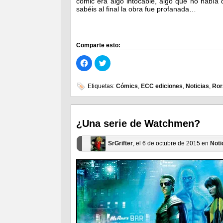
cómic era algo intocable, algo que no había 
sabéis al final la obra fue profanada…
Comparte esto:
Haz
Haz
clic
clic
para
para
compartir
compartir
en
en
Etiquetas:
Cómics
,
ECC ediciones
,
Noticias
,
Ror
Facebook
Twitter
(Se
(Se
abre
abre
en
en
una
una
ventana
ventana
¿Una serie de Watchmen?
nueva)
nueva)
SrGrifter
, el 6 de octubre de 2015 en
Noti