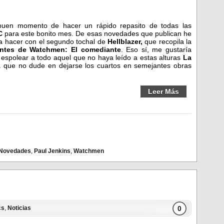
uen momento de hacer un rápido repasito de todas las
C
para este bonito mes. De esas novedades que publican he
a hacer con el segundo tochal de
Hellblazer,
que recopila la
ntes de Watchmen: El comediante
. Eso sí, me gustaría
espolear a todo aquel que no haya leído a estas alturas
La
 que no dude en dejarse los cuartos en semejantes obras
Leer Más
Novedades
,
Paul Jenkins
,
Watchmen
0
cs
,
Noticias