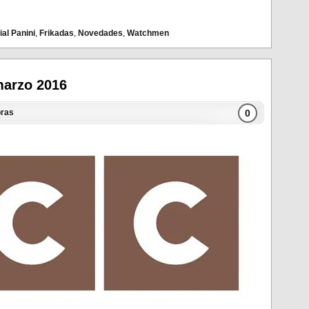
ial Panini
,
Frikadas
,
Novedades
,
Watchmen
arzo 2016
0
ras