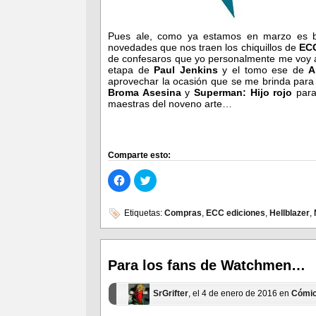
Pues ale, como ya estamos en marzo es b
novedades que nos traen los chiquillos de
EC
de confesaros que yo personalmente me voy 
etapa de
Paul Jenkins
y el tomo ese de
A
aprovechar la ocasión que se me brinda para 
Broma Asesina
y
Superman: Hijo rojo
para
maestras del noveno arte…
Comparte esto:
Haz
Haz
clic
clic
para
para
compartir
compartir
en
en
Etiquetas:
Compras
,
ECC ediciones
,
Hellblazer
,
Facebook
Twitter
(Se
(Se
abre
abre
en
en
una
una
ventana
ventana
Para los fans de Watchmen…
nueva)
nueva)
SrGrifter
, el 4 de enero de 2016 en
Cómi