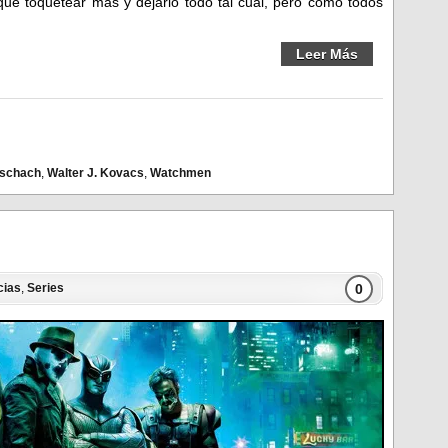
que toquetear más y dejarlo todo tal cual, pero como todos
Leer Más
schach
,
Walter J. Kovacs
,
Watchmen
0
cias
,
Series