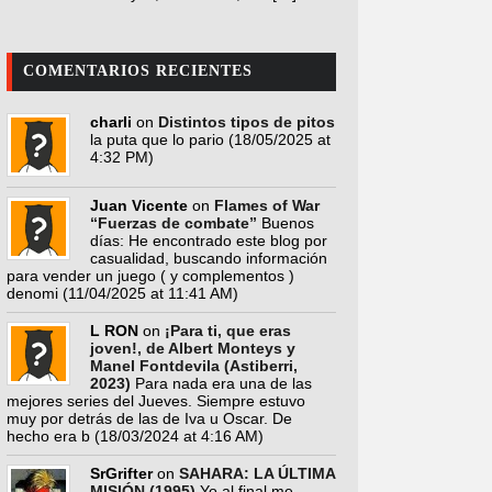
COMENTARIOS RECIENTES
charli
on
Distintos tipos de pitos
la puta que lo pario
(18/05/2025 at
4:32 PM)
Juan Vicente
on
Flames of War
“Fuerzas de combate”
Buenos
días: He encontrado este blog por
casualidad, buscando información
para vender un juego ( y complementos )
denomi
(11/04/2025 at 11:41 AM)
L RON
on
¡Para ti, que eras
joven!, de Albert Monteys y
Manel Fontdevila (Astiberri,
2023)
Para nada era una de las
mejores series del Jueves. Siempre estuvo
muy por detrás de las de Iva u Oscar. De
hecho era b
(18/03/2024 at 4:16 AM)
SrGrifter
on
SAHARA: LA ÚLTIMA
MISIÓN (1995)
Yo al final me