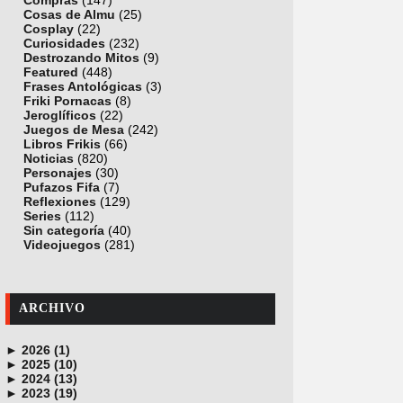
Compras
(147)
Cosas de Almu
(25)
Cosplay
(22)
Curiosidades
(232)
Destrozando Mitos
(9)
Featured
(448)
Frases Antológicas
(3)
Friki Pornacas
(8)
Jeroglíficos
(22)
Juegos de Mesa
(242)
Libros Frikis
(66)
Noticias
(820)
Personajes
(30)
Pufazos Fifa
(7)
Reflexiones
(129)
Series
(112)
Sin categoría
(40)
Videojuegos
(281)
ARCHIVO
►
2026 (1)
►
junio (1)
2025 (10)
►
noviembre (1)
2024 (13)
►
octubre (1)
diciembre (4)
2023 (19)