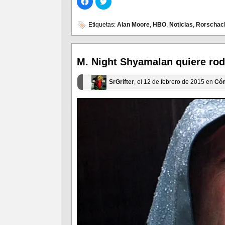
clic
clic
para
para
compartir
compartir
en
en
Etiquetas:
Alan Moore
,
HBO
,
Noticias
,
Rorschac
Facebook
Twitter
(Se
(Se
abre
abre
en
en
una
una
ventana
ventana
M. Night Shyamalan quiere roda
nueva)
nueva)
SrGrifter
, el 12 de febrero de 2015 en
Có