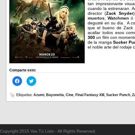
tan impresionante visu
cuando la estrenaran. A
director (
Zack Snyder
muertos
,
Watchmen
degusté en su día. A co
que el bueno de Zack 
acallar todos esos com
300
un film con moment
de la manga
Sucker P
el noble arte del rodaje 
Comparte esto:
Haz
Haz
clic
clic
para
para
compartir
compartir
en
en
Etiquetas:
Azumi
,
Bayonetta
,
Cine
,
Final Fantasy XIII
,
Sucker Punch
,
Z
Facebook
Twitter
(Se
(Se
abre
abre
en
en
una
una
ventana
ventana
nueva)
nueva)
Copyright 2015 Vas Tú Listo - All Rights Reserved.