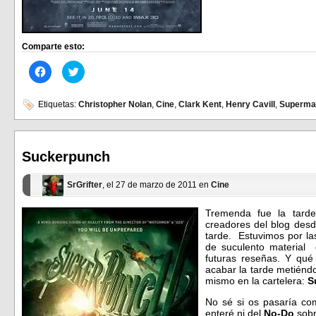
Comparte esto:
Haz
Haz
clic
clic
para
para
compartir
compartir
en
en
Etiquetas:
Christopher Nolan
,
Cine
,
Clark Kent
,
Henry Cavill
,
Superma
Facebook
Twitter
(Se
(Se
abre
abre
en
en
una
una
ventana
ventana
Suckerpunch
nueva)
nueva)
SrGrifter
, el 27 de marzo de 2011 en
Cine
Tremenda fue la tarde
creadores del blog des
tarde. Estuvimos por las
de suculento material
futuras reseñas. Y qué
acabar la tarde metiéndo
mismo en la cartelera:
S
No sé si os pasaría co
enteré ni del
No-Do
sobr