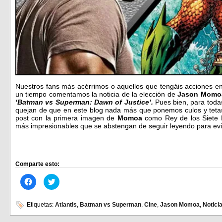
Nuestros fans más acérrimos o aquellos que tengáis acciones en
un tiempo comentamos la noticia de la elección de
Jason Momo
‘Batman vs Superman: Dawn of Justice’.
Pues bien, para todas
quejan de que en este blog nada más que ponemos culos y teta
post con la primera imagen de
Momoa
como Rey de los Siete M
más impresionables que se abstengan de seguir leyendo para evi
Comparte esto:
Haz
Haz
clic
clic
para
para
compartir
compartir
en
en
Etiquetas:
Atlantis
,
Batman vs Superman
,
Cine
,
Jason Momoa
,
Notici
Facebook
Twitter
(Se
(Se
abre
abre