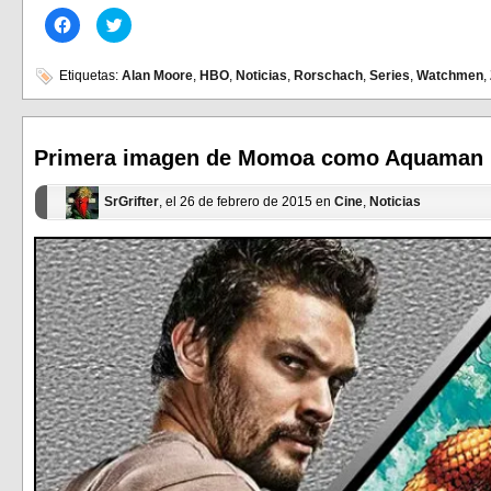
Haz
Haz
clic
clic
para
para
compartir
compartir
en
en
Etiquetas:
Alan Moore
,
HBO
,
Noticias
,
Rorschach
,
Series
,
Watchmen
,
Facebook
Twitter
(Se
(Se
abre
abre
en
en
una
una
ventana
ventana
Primera imagen de Momoa como Aquaman
nueva)
nueva)
SrGrifter
, el 26 de febrero de 2015 en
Cine
,
Noticias