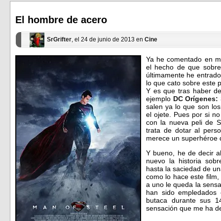
en
en
una
una
ventana
ventana
El hombre de acero
nueva)
nueva)
SrGrifter
, el 24 de junio de 2013 en
Cine
Ya he comentado en mu
el hecho de que sobre 
últimamente he entrado
lo que cato sobre este 
Y es que tras haber d
ejemplo
DC Orígenes:
salen ya lo que son los
el ojete. Pues por si n
con la nueva peli de Su
trata de dotar al pers
merece un superhéroe 
Y bueno, he de decir a
nuevo la historia sobr
hasta la saciedad de un
como lo hace este film,
a uno le queda la sensa
han sido empledados 
butaca durante sus 1
sensación que me ha de