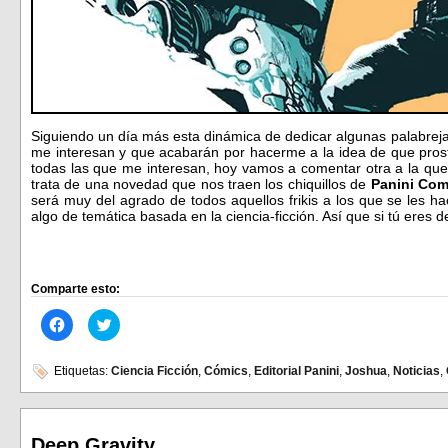
Siguiendo un día más esta dinámica de dedicar algunas palabre
me interesan y que acabarán por hacerme a la idea de que prost
todas las que me interesan, hoy vamos a comentar otra a la que
trata de una novedad que nos traen los chiquillos de
Panini Com
será muy del agrado de todos aquellos frikis a los que se les ha
algo de temática basada en la ciencia-ficción. Así que si tú eres
Comparte esto:
Haz
Haz
clic
clic
para
para
compartir
compartir
en
en
Etiquetas:
Ciencia Ficción
,
Cómics
,
Editorial Panini
,
Joshua
,
Noticias
,
Facebook
Twitter
(Se
(Se
abre
abre
en
en
una
una
ventana
ventana
Deep Gravity