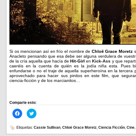
Si os mencionan así en frío el nombre de
Chloë Grace Moretz
s
Anacleto pensando que esa debe ser alguna verdulera de vuestro 
de la cría aquella que hacía de
Hit-Girl
en
Kick-Ass
y que repart
caeréis en la cuenta de quién es la jodía niña esta. Pues b
enfundarse o no el traje de aquella superheroína en la tercera
aprovechado para hacer sus pinitos en este film, que seguram
ciencia-ficción y de los marcianitos…
Comparte esto:
Haz
Haz
clic
clic
para
para
compartir
compartir
en
en
Etiquetas:
Cassie Sullivan
,
Chloë Grace Moretz
,
Ciencia Ficción
,
Cine
Facebook
Twitter
(Se
(Se