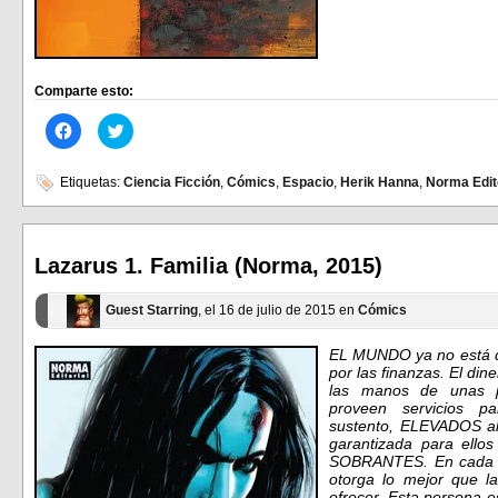
Comparte esto:
Haz
Haz
clic
clic
para
para
compartir
compartir
en
en
Etiquetas:
Ciencia Ficción
,
Cómics
,
Espacio
,
Herik Hanna
,
Norma Edit
Facebook
Twitter
(Se
(Se
abre
abre
en
en
una
una
ventana
ventana
Lazarus 1. Familia (Norma, 2015)
nueva)
nueva)
Guest Starring
, el 16 de julio de 2015 en
Cómics
EL MUNDO ya no está div
por las finanzas. El di
las manos de unas p
proveen servicios p
sustento, ELEVADOS al
garantizada para ello
SOBRANTES. En cada F
otorga lo mejor que l
ofrecer. Esta persona e