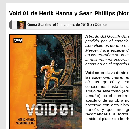
abre
abre
en
en
una
una
ventana
ventana
Void 01 de Herik Hanna y Sean Phillips (No
nueva)
nueva)
Guest Starring
, el 6 de agosto de 2015 en
Cómics
A bordo del Goliath 01,
perdido por el espacio
sido víctimas de una m
Mercer. Para escapar de
en las entrañas de la n
la más mínima esperanz
acaso no es el espacio l
Void
se enclava dentro 
las
supervivencias en e
oír tus gritos” y es
conocemos hasta la s
atrajo de este tomo (e
tamaño) es el nombr
absoluto de su obra no
hacerme con esta histo
francés y que me gu
recomendarla a todos
tenido el placer de leer