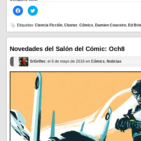
Haz
Haz
clic
clic
para
para
compartir
compartir
en
en
Etiquetas:
Ciencia Ficción
,
Cluster
,
Cómics
,
Damien Couceiro
,
Ed Bri
Facebook
Twitter
(Se
(Se
abre
abre
en
en
una
una
ventana
ventana
Novedades del Salón del Cómic: Och8
nueva)
nueva)
SrGrifter
, el 6 de mayo de 2016 en
Cómics
,
Noticias