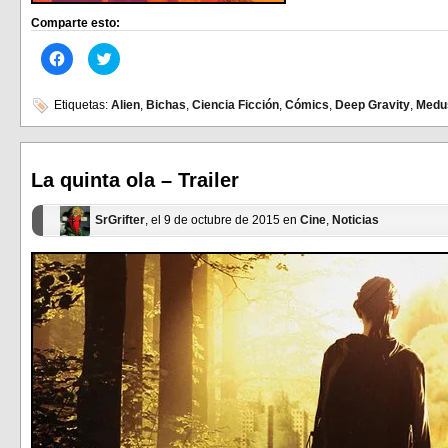
Comparte esto:
Haz
Haz
clic
clic
para
para
compartir
compartir
en
en
Etiquetas:
Alien
,
Bichas
,
Ciencia Ficción
,
Cómics
,
Deep Gravity
,
Medu
Facebook
Twitter
(Se
(Se
abre
abre
en
en
una
una
ventana
ventana
La quinta ola – Trailer
nueva)
nueva)
SrGrifter
, el 9 de octubre de 2015 en
Cine
,
Noticias