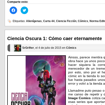
Comparte esto:
Haz
Haz
clic
clic
para
para
compartir
compartir
en
en
Etiquetas:
Alienígenas
,
Carta 44
,
Ciencia Ficción
,
Cómics
,
Norma Edito
Facebook
Twitter
(Se
(Se
abre
abre
en
en
una
una
ventana
ventana
Ciencia Oscura 1: Cómo caer eternamente
nueva)
nueva)
SrGrifter
, el 4 de julio de 2015 en
Cómics
Ainsss, parece mentira 
obra hace ya unos poco
hacer siquiera la cor
merecedor de un tremen
por esto, sino por el 
cómic en la tienda lo s
fue hasta pasados unos
error y volví a la tienda 
Llamadme puto pesao o l
me canso de repetir y de
Image Comics
cotiza c
esas series que aporta