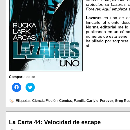
protector, su Lazarus. 
Forever. Aquí empieza s
Lazarus
es una de esa
hincarle el diente de
Norma editorial
me lo h
publicando en un cómod
números de esta serie,
ha pillado por sorpresa
sí.
Comparte esto:
Haz
Haz
clic
clic
para
para
compartir
compartir
en
en
Etiquetas:
Ciencia Ficción
,
Cómics
,
Familia Carlyle
,
Forever
,
Greg Ru
Facebook
Twitter
(Se
(Se
abre
abre
en
en
una
una
ventana
ventana
La Carta 44: Velocidad de escape
nueva)
nueva)