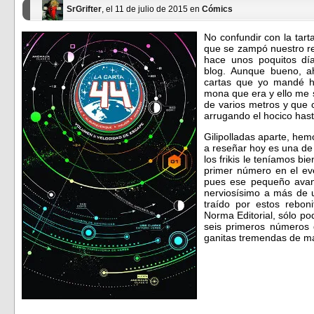
SrGrifter
, el 11 de julio de 2015 en
Cómics
No confundir con la tart
que se zampó nuestro r
hace unos poquitos día
blog. Aunque bueno, a
cartas que yo mandé h
mona que era y ello me
de varios metros y que
arrugando el hocico has
Gilipolladas aparte, he
a reseñar hoy es una de
los frikis le teníamos bi
primer número en el ev
pues ese pequeño avan
nerviosísimo a más de u
traído por estos rebon
Norma Editorial, sólo po
seis primeros números 
ganitas tremendas de 