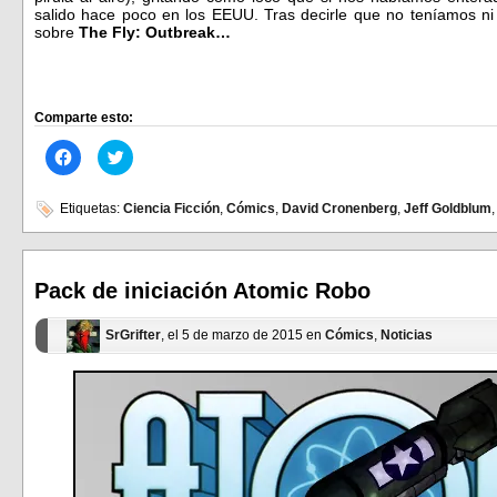
salido hace poco en los EEUU. Tras decirle que no teníamos ni
sobre
The Fly: Outbreak…
Comparte esto:
Haz
Haz
clic
clic
para
para
compartir
compartir
en
en
Etiquetas:
Ciencia Ficción
,
Cómics
,
David Cronenberg
,
Jeff Goldblum
Facebook
Twitter
(Se
(Se
abre
abre
en
en
una
una
ventana
ventana
Pack de iniciación Atomic Robo
nueva)
nueva)
SrGrifter
, el 5 de marzo de 2015 en
Cómics
,
Noticias