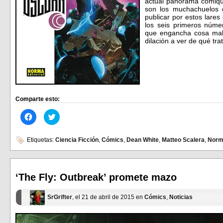
actual panorama comiqu
son los muchachuelos
publicar por estos lare
los seis primeros núme
que engancha cosa mal
dilación a ver de qué tra
Comparte esto:
Haz
Haz
clic
clic
para
para
compartir
compartir
en
en
Etiquetas:
Ciencia Ficción
,
Cómics
,
Dean White
,
Matteo Scalera
,
Norma
Facebook
Twitter
(Se
(Se
abre
abre
en
en
una
una
ventana
ventana
‘The Fly: Outbreak’ promete mazo
nueva)
nueva)
SrGrifter
, el 21 de abril de 2015 en
Cómics
,
Noticias