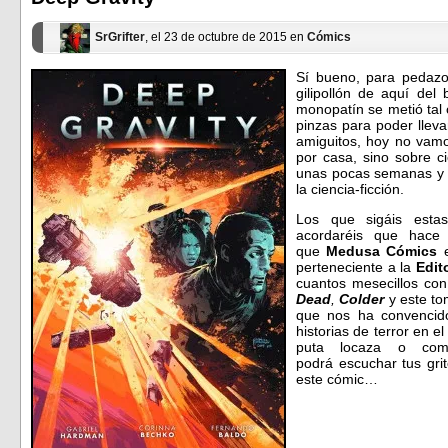
nueva)
nueva)
SrGrifter
, el 23 de octubre de 2015 en
Cómics
Sí bueno, para pedaz
gilipollón de aquí del
monopatín se metió tal 
pinzas para poder lleva
amiguitos, hoy no vam
por casa, sino sobre c
unas pocas semanas y 
la ciencia-ficción.
Los que sigáis esta
acordaréis que hace
que
Medusa Cómics
perteneciente a la
Edito
cuantos mesecillos con 
Dead
,
Colder
y este to
que nos ha convencido
historias de terror en 
puta locaza o com
podrá escuchar tus gri
este cómic…