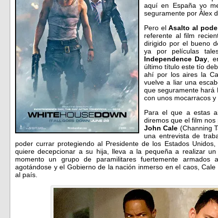
aquí en España yo me
seguramente por Álex de
Pero el
Asalto al pode
referente al film reci
dirigido por el bueno 
ya por películas ta
Independence Day
, e
último título este tío de
ahí por los aires la 
vuelve a liar una escab
que seguramente hará l
con unos mocarracos y 
Para el que a estas a
diremos que el film nos p
John Cale
(Channing Ta
una entrevista de trab
poder currar protegiendo al Presidente de los Estados Unidos
quiere decepcionar a su hija, lleva a la pequeña a realizar u
momento un grupo de paramilitares fuertemente armados asa
agotándose y el Gobierno de la nación inmerso en el caos, Cale in
al país.