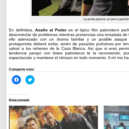
La prota parece un perro pachó
En definitiva,
Asalto al Poder
es el típico film palomitero per
desconectar de problemas mientras presencias una ensalada de tir
ello aderezado con un drama familiar y un posible ataque
protagonista deberá evitar, amén de pasarlas putísimas por ten
salvar a los rehenes de la Casa Blanca. Así que si eres perm
tendencia yanqui con tintes patrioteros te la recomiendo, p
espectacular y mantiene el ritmazo en todo momento. A mí me h
Comparte esto:
Haz
Haz
clic
clic
para
para
compartir
compartir
en
en
Facebook
Twitter
(Se
(Se
Relacionado
abre
abre
en
en
una
una
ventana
ventana
nueva)
nueva)