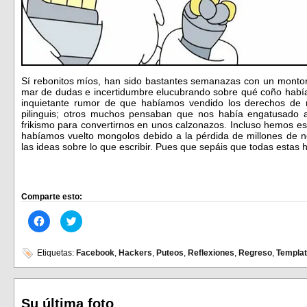
Sí rebonitos míos, han sido bastantes semanazas con un monto
mar de dudas e incertidumbre elucubrando sobre qué coño habí
inquietante rumor de que habíamos vendido los derechos de n
pilinguis; otros muchos pensaban que nos había engatusado 
frikismo para convertirnos en unos calzonazos. Incluso hemos e
habíamos vuelto mongolos debido a la pérdida de millones de 
las ideas sobre lo que escribir. Pues que sepáis que todas esta
Comparte esto:
Haz
Haz
clic
clic
para
para
compartir
compartir
en
en
Etiquetas:
Facebook
,
Hackers
,
Puteos
,
Reflexiones
,
Regreso
,
Templa
Facebook
Twitter
(Se
(Se
abre
abre
en
en
una
una
ventana
ventana
Su última foto