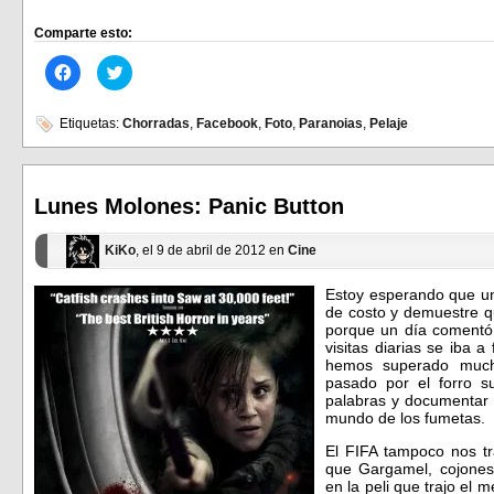
Comparte esto:
Haz
Haz
clic
clic
para
para
compartir
compartir
en
en
Etiquetas:
Chorradas
,
Facebook
,
Foto
,
Paranoias
,
Pelaje
Facebook
Twitter
(Se
(Se
abre
abre
en
en
una
una
ventana
ventana
Lunes Molones: Panic Button
nueva)
nueva)
KiKo
, el 9 de abril de 2012 en
Cine
Estoy esperando que uno
de costo y demuestre q
porque un día comentó
visitas diarias se iba a
hemos superado much
pasado por el forro s
palabras y documentar 
mundo de los fumetas.
El FIFA tampoco nos t
que Gargamel, cojones
en la peli que trajo el 