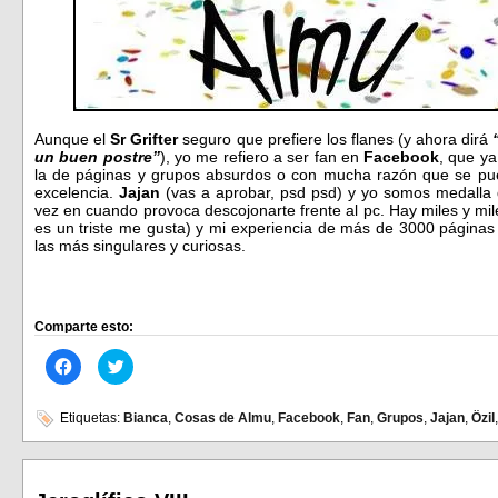
Aunque el
Sr Grifter
seguro que prefiere los flanes (y ahora dirá
un buen postre”
), yo me refiero a ser fan en
Facebook
, que ya
la de páginas y grupos absurdos o con mucha razón que se pue
excelencia.
Jajan
(vas a aprobar, psd psd) y yo somos medalla 
vez en cuando provoca descojonarte frente al pc. Hay miles y mi
es un triste me gusta) y mi experiencia de más de 3000 página
las más singulares y curiosas.
Comparte esto:
Haz
Haz
clic
clic
para
para
compartir
compartir
en
en
Etiquetas:
Bianca
,
Cosas de Almu
,
Facebook
,
Fan
,
Grupos
,
Jajan
,
Özil
Facebook
Twitter
(Se
(Se
abre
abre
en
en
una
una
ventana
ventana