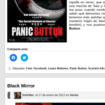
repolla en verso, que si
una mezcla de Saw y G
me puso cuando nombró
saber qué demonios no
tenemos más pelotas qu
nuestros trajes de fae
bombín) y nos pusimos
Button
.
Comparte esto:
Haz
Haz
clic
clic
para
para
compartir
compartir
en
en
Etiquetas:
Cine
,
Facebook
,
Lunes Molones
,
Panic Button
,
Scarlett Ali
Facebook
Twitter
(Se
(Se
abre
abre
en
en
una
una
ventana
ventana
Black Mirror
nueva)
nueva)
SrGrifter
, el 17 de enero de 2012 en
Series