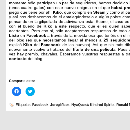
momento sólo participan un par de seguidores, hemos decidido in
(unos cuatro gatos) con este nuevo enigma en el que
habrá pr
juego que tiene por ahí
Kiko
, que compró en
Steam
y como al pa
y así nos deshacemos de él entalegándoselo a algún pobre cha
pensando en la gilipollada de adivinanza esta. Bueno, el caso es
con el bueno de
Kiko
a este respecto, que él es quien sab
acertantes. Pero eso sí, sólo aceptaremos respuestas de todo
Listo
en
Facebook
a través de la movida esa que tenéis en el
del blog (es que necesitamos llegar al menos a
25 seguidor
explicó
Kiko
del
Facebook
de los huevos). Así que sin más dil
nuevamente vuelve a tratarse del
título de una película
. Pues 
vez hay premio, chavales. Esperamos vuestras respuestas a trav
contacto
del blog.
Comparte esto:
Haz
Haz
clic
clic
para
para
compartir
compartir
en
en
Etiquetas:
Facebook
,
Jeroglíficos
,
NyxQuest: Kindred Spirits
,
Ronald 
Facebook
Twitter
(Se
(Se
abre
abre
en
en
una
una
ventana
ventana
nueva)
nueva)