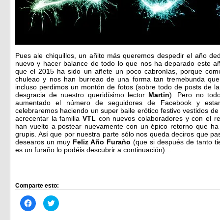
Pues ale chiquillos, un añito más queremos despedir el año dedi
nuevo y hacer balance de todo lo que nos ha deparado este a
que el 2015 ha sido un añete un poco cabronías, porque com
chuleao y nos han burreao de una forma tan tremebunda que
incluso perdimos un montón de fotos (sobre todo de posts de l
desgracia de nuestro queridísimo lector
Martin
). Pero no tod
aumentado el número de seguidores de Facebook y esta
celebraremos haciendo un super baile erótico festivo vestidos 
acrecentar la familia
VTL
con nuevos colaboradores y con el re
han vuelto a postear nuevamente con un épico retorno que ha
grupis. Así que por nuestra parte sólo nos queda deciros que p
desearos un muy
Feliz Año Furaño
(que si después de tanto t
es un furaño lo podéis descubrir a continuación)…
Comparte esto:
Haz
Haz
clic
clic
para
para
compartir
compartir