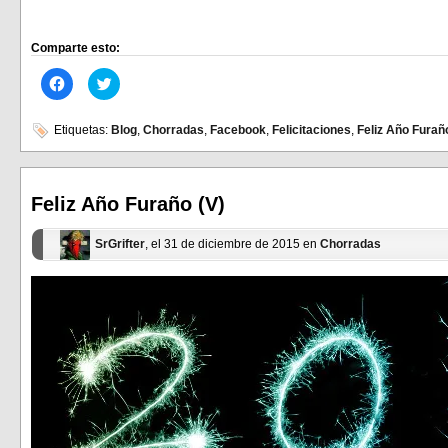
Comparte esto:
Haz
Haz
clic
clic
para
para
compartir
compartir
en
en
Etiquetas:
Blog
,
Chorradas
,
Facebook
,
Felicitaciones
,
Feliz Año Furañ
Facebook
Twitter
(Se
(Se
abre
abre
en
en
una
una
ventana
ventana
Feliz Año Furaño (V)
nueva)
nueva)
SrGrifter
, el 31 de diciembre de 2015 en
Chorradas