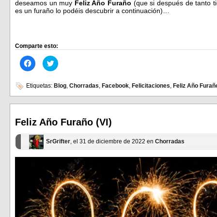
deseamos un muy
Feliz Año Furaño
(que si después de tanto t
es un furaño lo podéis descubrir a continuación)…
Comparte esto:
Haz
Haz
clic
clic
para
para
compartir
compartir
en
en
Etiquetas:
Blog
,
Chorradas
,
Facebook
,
Felicitaciones
,
Feliz Año Furañ
Facebook
Twitter
(Se
(Se
abre
abre
en
en
una
una
ventana
ventana
Feliz Año Furaño (VI)
nueva)
nueva)
SrGrifter
, el 31 de diciembre de 2022 en
Chorradas