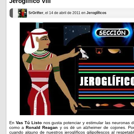
Jeroglífico VIII
nueva)
nueva)
SrGrifter
, el 14 de abril de 2011 en
Jeroglíficos
En
Vas Tú Listo
nos gusta potenciar y estimular las neuronas d
como a
Ronald Reagan
y os dé un alzheimer de cojones. Por
cuando alguno de nuestros jeroglíficos gilipollescos al respet