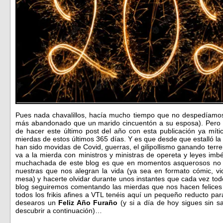
Pues nada chavalillos, hacía mucho tiempo que no despedíamos
más abandonado que un marido cincuentón a su esposa). Pero h
de hacer este último post del año con esta publicación ya mí
mierdas de estos últimos 365 días. Y es que desde que estalló la
han sido movidas de Covid, guerras, el gilipollismo ganando ter
va a la mierda con ministros y ministras de opereta y leyes imb
muchachada de este blog es que en momentos asquerosos no 
nuestras que nos alegran la vida (ya sea en formato cómic, vid
mesa) y hacerte olvidar durante unos instantes que cada vez to
blog seguiremos comentando las mierdas que nos hacen felices 
todos los frikis afines a VTL tenéis aquí un pequeño reducto pa
desearos un
Feliz Año Furaño
(y si a día de hoy sigues sin 
descubrir a continuación)…