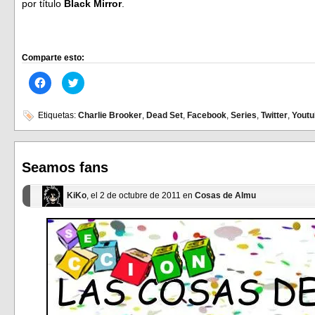
por título
Black Mirror
.
Comparte esto:
Haz
Haz
clic
clic
para
para
compartir
compartir
en
en
Etiquetas:
Charlie Brooker
,
Dead Set
,
Facebook
,
Series
,
Twitter
,
Youtu
Facebook
Twitter
(Se
(Se
abre
abre
en
en
una
una
ventana
ventana
Seamos fans
nueva)
nueva)
KiKo
, el 2 de octubre de 2011 en
Cosas de Almu