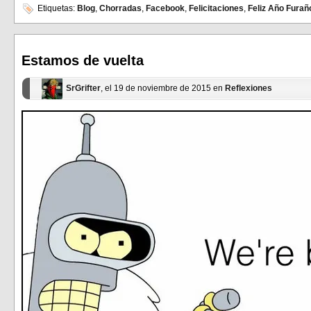
en
en
Etiquetas:
Blog
,
Chorradas
,
Facebook
,
Felicitaciones
,
Feliz Año Furañ
Facebook
Twitter
(Se
(Se
abre
abre
en
en
una
una
ventana
ventana
Estamos de vuelta
nueva)
nueva)
SrGrifter
, el 19 de noviembre de 2015 en
Reflexiones