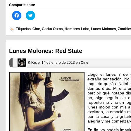
Comparte esto:
Haz
Haz
clic
clic
para
para
compartir
compartir
en
en
Etiquetas:
Cine
,
Gorka Otxoa
,
Hombres Lobo
,
Lunes Molones
,
Zombies
Facebook
Twitter
(Se
(Se
abre
abre
en
en
una
una
ventana
ventana
Lunes Molones: Red State
nueva)
nueva)
KiKo
, el 14 de enero de 2013 en
Cine
Llegó el lunes 7 de
extraña sensación. No
Inquieto quizás. Notab
demás días. Miré a un
percibir qué notaba di
no, algo seguía sin 
repente me vino un fog
lunes molón con mis am
excitado, la emoción 
por la casa y a grita
alegría y me comenzaron
En fin, ya podéis imag