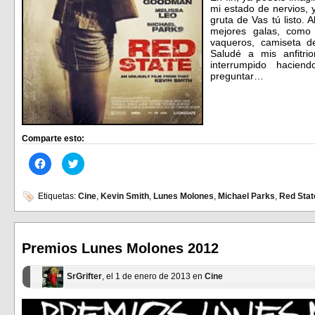
mi estado de nervios, y
gruta de Vas tú listo. 
mejores galas, como c
vaqueros, camiseta 
Saludé a mis anfitri
interrumpido hacie
preguntar…
Comparte esto:
Haz
Haz
clic
clic
para
para
compartir
compartir
en
en
Etiquetas:
Cine
,
Kevin Smith
,
Lunes Molones
,
Michael Parks
,
Red Stat
Facebook
Twitter
(Se
(Se
abre
abre
en
en
una
una
ventana
ventana
Premios Lunes Molones 2012
nueva)
nueva)
SrGrifter
, el 1 de enero de 2013 en
Cine