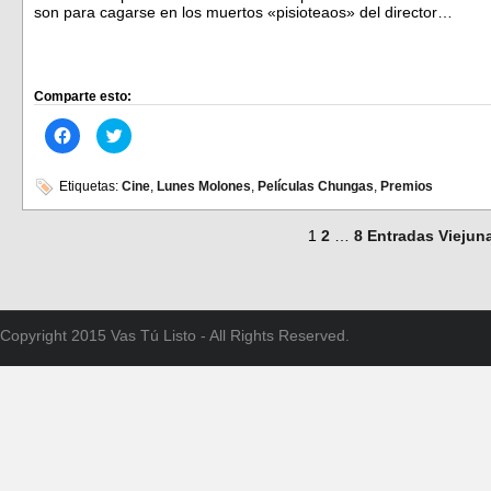
son para cagarse en los muertos «pisioteaos» del director…
Comparte esto:
Haz
Haz
clic
clic
para
para
compartir
compartir
en
en
Etiquetas:
Cine
,
Lunes Molones
,
Películas Chungas
,
Premios
Facebook
Twitter
(Se
(Se
abre
abre
1
2
…
8
Entradas Viejun
en
en
una
una
ventana
ventana
nueva)
nueva)
Copyright 2015 Vas Tú Listo - All Rights Reserved.