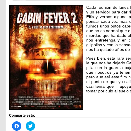
Cada reunión de lunes 
y un servidor para dar r
Fifa
y vernos alguna p
pensar cada vez más e
fuimos unos putos cab
que no es normal que e
mierdas que ha dado el
nos entretenga y en 
gilipollas y con la sen
nos ha quitado años de
Pues bien, esta rara s
la que nos ha dejado
Ca
pilla con la guardia b
que nosotros ya tenem
pero aún así este film 
el punto de que yo sal
casi tenía que ir apo
tomar por culo al suelo
Comparte esto:
Haz
Haz
clic
clic