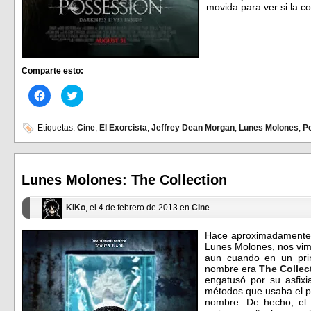
movida para ver si la 
Comparte esto:
Haz
Haz
clic
clic
para
para
compartir
compartir
en
en
Etiquetas:
Cine
,
El Exorcista
,
Jeffrey Dean Morgan
,
Lunes Molones
,
P
Facebook
Twitter
(Se
(Se
abre
abre
en
en
una
una
ventana
ventana
Lunes Molones: The Collection
nueva)
nueva)
KiKo
, el 4 de febrero de 2013 en
Cine
Hace aproximadamente u
Lunes Molones, nos vimo
aun cuando en un pri
nombre era
The Collec
engatusó por su asfixi
métodos que usaba el ps
nombre. De hecho, el S