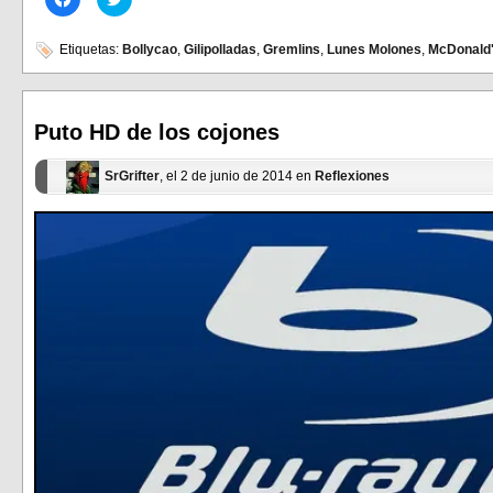
clic
clic
para
para
compartir
compartir
en
en
Etiquetas:
Bollycao
,
Gilipolladas
,
Gremlins
,
Lunes Molones
,
McDonald
Facebook
Twitter
(Se
(Se
abre
abre
en
en
una
una
ventana
ventana
Puto HD de los cojones
nueva)
nueva)
SrGrifter
, el 2 de junio de 2014 en
Reflexiones