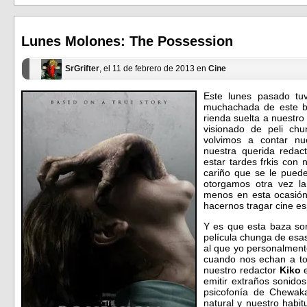
(Se
(Se
abre
abre
en
en
una
una
ventana
ventana
Lunes Molones: The Possession
nueva)
nueva)
SrGrifter
, el 11 de febrero de 2013 en
Cine
Este lunes pasado tuv
muchachada de este b
rienda suelta a nuestro
visionado de peli ch
volvimos a contar nu
nuestra querida redac
estar tardes frkis con
cariño que se le puede
otorgamos otra vez la
menos en esta ocasión
hacernos tragar cine e
Y es que esta baza so
película chunga de esa
al que yo personalment
cuando nos echan a to
nuestro redactor
Kiko
e
emitir extraños sonido
psicofonía de Chewak
natural y nuestro habi