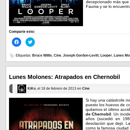
decepcionado más que un
Faunia y se lo encuentr
Comparte esto:
Haz
Haz
clic
clic
para
para
compartir
compartir
en
en
Etiquetas:
Bruce Willis
,
Cine
,
Joseph Gordon-Levitt
,
Looper
,
Lunes Mo
Facebook
Twitter
(Se
(Se
abre
abre
en
en
una
una
ventana
ventana
Lunes Molones: Atrapados en Chernobil
nueva)
nueva)
KiKo
, el 18 de febrero de 2013 en
Cine
Si hay una catástrofe m
puesto los huevos de cor
quitamos el último acci
de Chernobil
. Un inci
años (sucedió en 1986)
desolación que dejó. La
como la famosa ciudad 