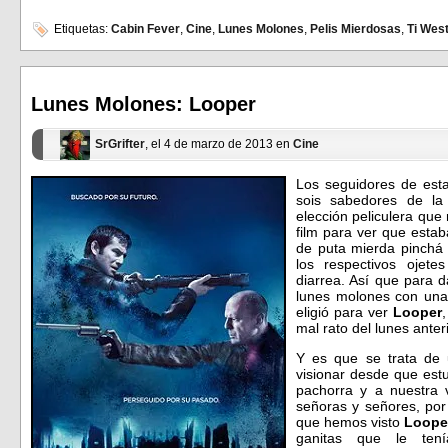
para
para
compartir
compartir
en
en
Etiquetas:
Cabin Fever
,
Cine
,
Lunes Molones
,
Pelis Mierdosas
,
Ti Wes
Facebook
Twitter
(Se
(Se
abre
abre
en
en
una
una
ventana
ventana
Lunes Molones: Looper
nueva)
nueva)
SrGrifter
, el 4 de marzo de 2013 en
Cine
Los seguidores de est
sois sabedores de l
elección peliculera qu
film para ver que estab
de puta mierda pinchá
los respectivos ojet
diarrea. Así que para 
lunes molones con una 
eligió para ver
Looper
mal rato del lunes ante
Y es que se trata de 
visionar desde que est
pachorra y a nuestra 
señoras y señores, por
que hemos visto
Loope
ganitas que le ten