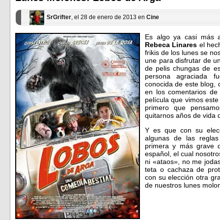
nueva)
nueva)
SrGrifter
, el 28 de enero de 2013 en
Cine
Es algo ya casi más ar
Rebeca Linares
el hec
frikis de los lunes se n
une para disfrutar de un
de pelis chungas de es
persona agraciada f
conocida de este blog, 
en los comentarios de 
película que vimos este
primero que pensamo
quitarnos años de vida
Y es que con su elecc
algunas de las regla
primera y más grave d
español, el cual nosotr
ni «ataos», no me jodas
teta o cachaza de prot
con su elección otra gra
de nuestros lunes mol