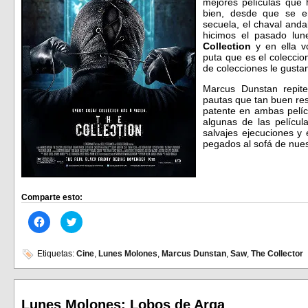
mejores películas que
bien, desde que se e
secuela, el chaval anda
hicimos el pasado lu
Collection
y en ella v
puta que es el coleccio
de colecciones le gustan 
Marcus Dunstan repite
pautas que tan buen res
patente en ambas pelícu
algunas de las películ
salvajes ejecuciones y
pegados al sofá de nues
Comparte esto:
Haz
Haz
clic
clic
para
para
compartir
compartir
en
en
Etiquetas:
Cine
,
Lunes Molones
,
Marcus Dunstan
,
Saw
,
The Collector
Facebook
Twitter
(Se
(Se
abre
abre
en
en
una
una
ventana
ventana
Lunes Molones: Lobos de Arga