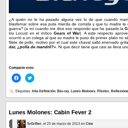
¿A quién no le ha pasado alguna vez lo de que cuando mam
blasfemar sobre esa puta mierda de comida y que tu madre te
guerra? (a mí cuando me dice eso respondo que he pasado la
G
los Locust en el mítico
Gears of War
). A este respecto aprov
ocurrió a un colega al que su madre le puso de primer plato no 
filete de pollo, motivo por el cual este chaval saltó enervado gri
dar, ¿polla de mandril?»
. Ni que decir tiene que casi se lleva u
Comparte esto:
Haz
Haz
clic
clic
para
para
compartir
compartir
en
en
Etiquetas:
Alta Definición
,
Blu-ray
,
Lunes Molones
,
Píxeles
,
Reflexion
Facebook
Twitter
(Se
(Se
abre
abre
en
en
una
una
ventana
ventana
Lunes Molones: Cabin Fever 2
nueva)
nueva)
SrGrifter
, el 25 de marzo de 2013 en
Cine