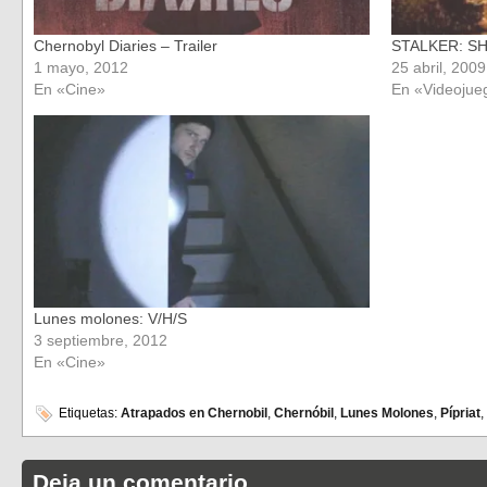
Chernobyl Diaries – Trailer
STALKER: S
1 mayo, 2012
25 abril, 2009
En «Cine»
En «Videojue
Lunes molones: V/H/S
3 septiembre, 2012
En «Cine»
Etiquetas:
Atrapados en Chernobil
,
Chernóbil
,
Lunes Molones
,
Pípriat
,
Deja un comentario