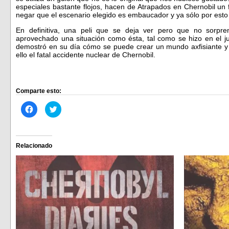
especiales bastante flojos, hacen de Atrapados en Chernobil un 
negar que el escenario elegido es embaucador y ya sólo por esto
En definitiva, una peli que se deja ver pero que no sorpr
aprovechado una situación como ésta, tal como se hizo en el 
demostró en su día cómo se puede crear un mundo axfisiante y so
ello el fatal accidente nuclear de Chernobil.
Comparte esto:
Haz
Haz
clic
clic
para
para
compartir
compartir
en
en
Facebook
Twitter
(Se
(Se
Relacionado
abre
abre
en
en
una
una
ventana
ventana
nueva)
nueva)