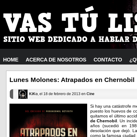
HOME
ACERCA DE NOSOTROS
CONTACTO
¿Q
Lunes Molones: Atrapados en Chernobil
KiKo
, el 18 de febrero de 2013 en
Cine
Si hay una catástrofe m
puesto los huevos de cor
quitamos el último acci
de Chernobil
. Un inci
años (sucedió en 1986)
desolación que dejó. La
como la famosa ciudad 