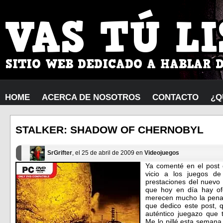
HOME
ACERCA DE NOSOTROS
CONTACTO
¿Q
STALKER: SHADOW OF CHERNOBYL
SrGrifter
, el 25 de abril de 2009 en
Videojuegos
Ya comenté en el post 
vicio a los juegos d
prestaciones del nuevo
que hoy en día hay of
merecen mucho la pena.
que dedico este post,
auténtico juegazo que
Me lo pillé esta semana