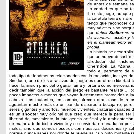
de antes de semana sa
La verdad es que no te
iba este juego, aunque p
la carátula tenía un aire
tengo que reconocer q
muy adictivo sino porque
que
de
finir
Stalker
es u
de aventura, acción y t
en el planteamiento en
propia
.
La historia se desarroll
que un nuevo desastre nu
alrededor del trist
Chernóbil
. La
«Zona”
todo el perímetro de 
todo tipo de fenómenos relacionados con la radiación, incluyendo
Sin duda, uno de los atractivos del juego es que ofrece libertad t
hacer la misión principal o ganar fama y fortuna como mercenari
decir también que la acción del juego es bastante realista…;
pocos impactos a menos que vayan fuertemente protegidos e incl
cabeza. Los mutantes, en cambio, ofrecen otra clase de reto
aguantan mucho más de un par de disparos a bocajarro, pero 
seres gigantes y amorfos, muertos vivientes, criaturas capaces
es un
shooter
muy original que creo que merece la pena ser j
libertad de movimiento, la inteligencia artificial y la ambienta
de matar a todo bicho viviente y se convierta en una lucha por 
malos, sino que somos nosotros con nuestras decisiones (y sob
porque nunca sabes por dónde te puede salir un puto mutante ra