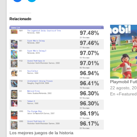
para
para
compartir
compartir
en
en
Facebook
Twitter
(Se
(Se
Relacionado
abre
abre
en
en
una
una
ventana
ventana
nueva)
nueva)
Playmobil Fut
22 agosto, 2
En «Featured
Los mejores juegos de la historia