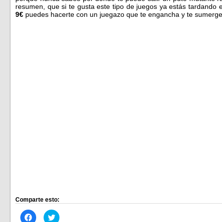
resumen, que si te gusta este tipo de juegos ya estás tardando 
9€
puedes hacerte con un juegazo que te engancha y te sumerge a 
Comparte esto:
Haz
Haz
clic
clic