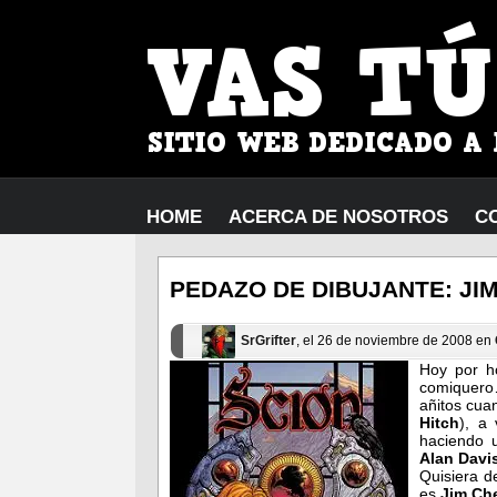
HOME
ACERCA DE NOSOTROS
C
PEDAZO DE DIBUJANTE: JI
SrGrifter
, el 26 de noviembre de 2008 en
Hoy por h
comiquero
añitos cua
Hitch
), a
haciendo 
Alan Davi
Quisiera d
es
Jim Ch