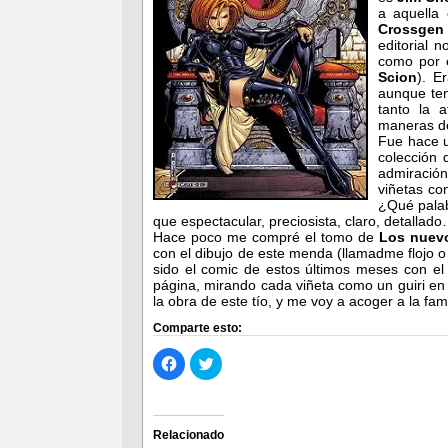
a aquella 
Crossge
editorial 
como por 
Scion
). E
aunque te
tanto la a
maneras de
Fue hace u
colección
admiració
viñetas con
¿Qué palab
que espectacular, preciosista, claro, detallado
Hace poco me compré el tomo de
Los nuevo
con el dibujo de este menda (llamadme flojo o
sido el comic de estos últimos meses con e
página, mirando cada viñeta como un guiri e
la obra de este tío, y me voy a acoger a la f
Comparte esto:
Haz
Haz
clic
clic
para
para
compartir
compartir
en
en
Facebook
Twitter
(Se
(Se
Relacionado
abre
abre