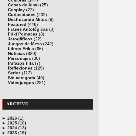
Compras
(147)
Cosas de Almu
(25)
Cosplay
(22)
Curiosidades
(232)
Destrozando Mitos
(9)
Featured
(448)
Frases Antológicas
(3)
Friki Pornacas
(8)
Jeroglíficos
(22)
Juegos de Mesa
(242)
Libros Frikis
(66)
Noticias
(820)
Personajes
(30)
Pufazos Fifa
(7)
Reflexiones
(129)
Series
(112)
Sin categoría
(40)
Videojuegos
(281)
ARCHIVO
►
2026 (1)
►
junio (1)
2025 (10)
►
noviembre (1)
2024 (13)
►
octubre (1)
diciembre (4)
2023 (19)