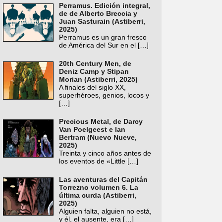
Perramus. Edición integral,
de de Alberto Breccia y
Juan Sasturain (Astiberri,
2025)
Perramus es un gran fresco
de América del Sur en el
[…]
20th Century Men, de
Deniz Camp y Stipan
Morian (Astiberri, 2025)
A finales del siglo XX,
superhéroes, genios, locos y
[…]
Precious Metal, de Darcy
Van Poelgeest e Ian
Bertram (Nuevo Nueve,
2025)
Treinta y cinco años antes de
los eventos de «Little
[…]
Las aventuras del Capitán
Torrezno volumen 6. La
última curda (Astiberri,
2025)
Alguien falta, alguien no está,
y él, el ausente, era
[…]