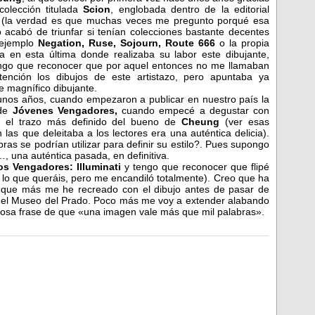
colección titulada
Scion
, englobada dentro de la editorial
n
(la verdad es que muchas veces me pregunto porqué esa
no acabó de triunfar si tenían colecciones bastante decentes
ejemplo
Negation, Ruse, Sojourn, Route 666
o la propia
ra en esta última donde realizaba su labor este dibujante,
ngo que reconocer que por aquel entonces no me llamaban
tención los dibujos de este artistazo, pero apuntaba ya
 magnífico dibujante.
nos años, cuando empezaron a publicar en nuestro país la
 de
Jóvenes Vengadores,
cuando empecé a degustar con
n el trazo más definido del bueno de
Cheung
(ver esas
 las que deleitaba a los lectores era una auténtica delicia).
ras se podrían utilizar para definir su estilo?. Pues supongo
…, una auténtica pasada, en definitiva.
s Vengadores: Illuminati
y tengo que reconocer que flipé
 lo que queráis, pero me encandiló totalmente). Creo que ha
l que más me he recreado con el dibujo antes de pasar de
n el Museo del Prado. Poco más me voy a extender alabando
amosa frase de que «una imagen vale más que mil palabras».