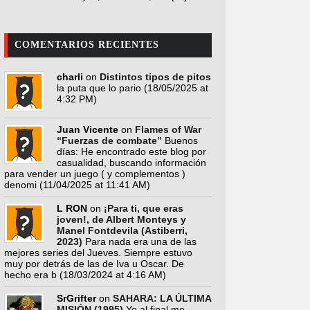
COMENTARIOS RECIENTES
charli
on
Distintos tipos de pitos
la puta que lo pario
(18/05/2025 at
4:32 PM)
Juan Vicente
on
Flames of War
“Fuerzas de combate”
Buenos
días: He encontrado este blog por
casualidad, buscando información
para vender un juego ( y complementos )
denomi
(11/04/2025 at 11:41 AM)
L RON
on
¡Para ti, que eras
joven!, de Albert Monteys y
Manel Fontdevila (Astiberri,
2023)
Para nada era una de las
mejores series del Jueves. Siempre estuvo
muy por detrás de las de Iva u Oscar. De
hecho era b
(18/03/2024 at 4:16 AM)
SrGrifter
on
SAHARA: LA ÚLTIMA
MISIÓN (1995)
Yo al final me