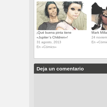
en
en
una
una
ventana
ventana
nueva)
nueva)
¡Qué buena pinta tiene
Mark Milla
«Jupiter’s Children»!
24 noviem
31 agosto, 2013
En «Cómi
En «Cómics»
Deja un comentario