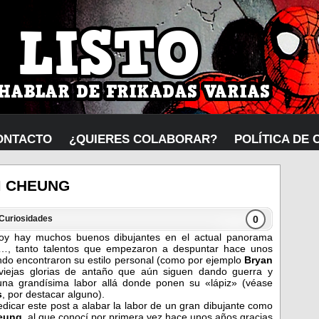
ONTACTO
¿QUIERES COLABORAR?
POLÍTICA DE 
M CHEUNG
0
Curiosidades
oy hay muchos buenos dibujantes en el actual panorama
…, tanto talentos que empezaron a despuntar hace unos
ndo encontraron su estilo personal (como por ejemplo
Bryan
 viejas glorias de antaño que aún siguen dando guerra y
una grandísima labor allá donde ponen su «lápiz» (véase
s
, por destacar alguno).
edicar este post a alabar la labor de un gran dibujante como
eung
, al que conocí por primera vez hace unos años gracias