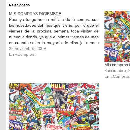
Facebook
Twitter
(Se
(Se
Relacionado
abre
abre
en
en
MIS COMPRAS DICIEMBRE
una
una
ventana
ventana
Pues ya tengo hecha mi lista de la compra con
nueva)
nueva)
las novedades del mes que viene, por lo que el
viernes de la próxima semana toca visitar de
nuevo la tienda, ya que el primer viernes de mes
es cuando salen la mayoría de ellas (al menos
de las colecciones…
28 noviembre, 2009
En «Compras»
Mis compras f
6 diciembre, 
En «Compras