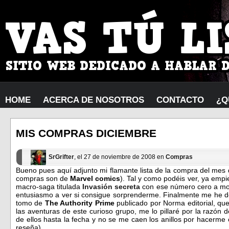
HOME
ACERCA DE NOSOTROS
CONTACTO
¿Q
MIS COMPRAS DICIEMBRE
SrGrifter
, el 27 de noviembre de 2008 en
Compras
Bueno pues aquí adjunto mi flamante lista de la compra del mes
compras son de
Marvel comics
). Tal y como podéis ver, ya empi
macro-saga titulada
Invasión secreta
con ese número cero a mod
entusiasmo a ver si consigue sorprenderme. Finalmente me he de
tomo de
The A
uthority Prime
publicado por Norma editorial, qu
las aventuras de este curioso grupo, me lo pillaré por la razón
de ellos hasta la fecha y no se me caen los anillos por hacerme
reseña).