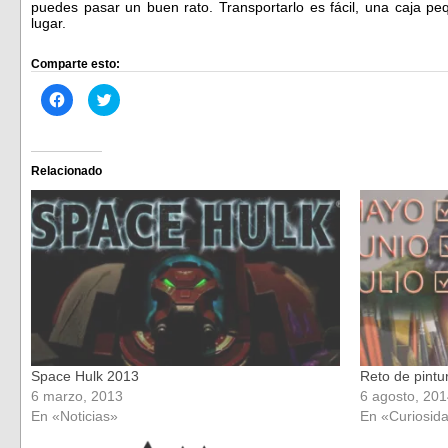
puedes pasar un buen rato. Transportarlo es fácil, una caja p
lugar.
Comparte esto:
Haz
Haz
clic
clic
para
para
compartir
compartir
en
en
Facebook
Twitter
(Se
(Se
Relacionado
abre
abre
en
en
una
una
ventana
ventana
nueva)
nueva)
Space Hulk 2013
Reto de pintu
6 marzo, 2013
6 agosto, 20
En «Noticias»
En «Curiosid