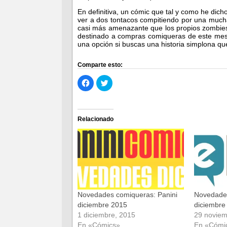
En definitiva, un cómic que tal y como he dich
ver a dos tontacos compitiendo por una much
casi más amenazante que los propios zombies
destinado a compras comiqueras de este mes 
una opción si buscas una historia simplona qu
Comparte esto:
Haz
Haz
clic
clic
para
para
compartir
compartir
en
en
Facebook
Twitter
(Se
(Se
Relacionado
abre
abre
en
en
una
una
ventana
ventana
nueva)
nueva)
Novedades comiqueras: Panini
Novedade
diciembre 2015
diciembre
1 diciembre, 2015
29 noviem
En «Cómics»
En «Cómi