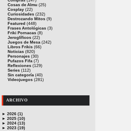
Compras
(147)
Cosas de Almu
(25)
Cosplay
(22)
Curiosidades
(232)
Destrozando Mitos
(9)
Featured
(448)
Frases Antológicas
(3)
Friki Pornacas
(8)
Jeroglíficos
(22)
Juegos de Mesa
(242)
Libros Frikis
(66)
Noticias
(820)
Personajes
(30)
Pufazos Fifa
(7)
Reflexiones
(129)
Series
(112)
Sin categoría
(40)
Videojuegos
(281)
ARCHIVO
►
2026 (1)
►
junio (1)
2025 (10)
►
noviembre (1)
2024 (13)
►
octubre (1)
diciembre (4)
2023 (19)