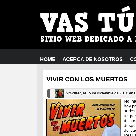
HOME
ACERCA DE NOSOTROS
C
VIVIR CON LOS MUERTOS
SrGrifter
, el 15 de diciembre de 2010 en
No ha
hoy po
serie
un ped
de pr
despun
de pa
Real 