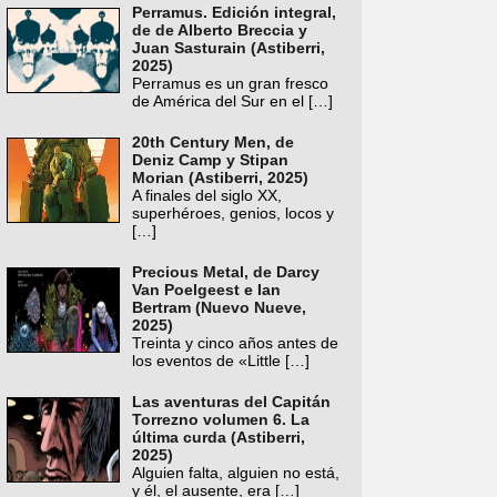
Perramus. Edición integral,
de de Alberto Breccia y
Juan Sasturain (Astiberri,
2025)
Perramus es un gran fresco
de América del Sur en el
[…]
20th Century Men, de
Deniz Camp y Stipan
Morian (Astiberri, 2025)
A finales del siglo XX,
superhéroes, genios, locos y
[…]
Precious Metal, de Darcy
Van Poelgeest e Ian
Bertram (Nuevo Nueve,
2025)
Treinta y cinco años antes de
los eventos de «Little
[…]
Las aventuras del Capitán
Torrezno volumen 6. La
última curda (Astiberri,
2025)
Alguien falta, alguien no está,
y él, el ausente, era
[…]