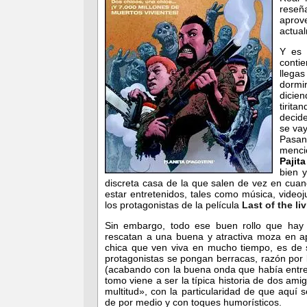
reseñ
aprov
actua
Y es
contie
llega
dormi
dicie
tirita
decid
se vay
Pasan
menci
Pajit
bien 
discreta casa de la que salen de vez en cuand
estar entretenidos, tales como música, vide
los protagonistas de la película
Last of the li
Sin embargo, todo ese buen rollo que hay 
rescatan a una buena y atractiva moza en ap
chica que ven viva en mucho tiempo, es de 
protagonistas se pongan berracas, razón por l
(acabando con la buena onda que había entre
tomo viene a ser la típica historia de dos ami
multitud», con la particularidad de que aquí 
de por medio y con toques humorísticos.