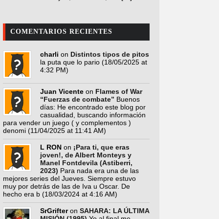
COMENTARIOS RECIENTES
charli
on
Distintos tipos de pitos
la puta que lo pario
(18/05/2025 at
4:32 PM)
Juan Vicente
on
Flames of War
“Fuerzas de combate”
Buenos
días: He encontrado este blog por
casualidad, buscando información
para vender un juego ( y complementos )
denomi
(11/04/2025 at 11:41 AM)
L RON
on
¡Para ti, que eras
joven!, de Albert Monteys y
Manel Fontdevila (Astiberri,
2023)
Para nada era una de las
mejores series del Jueves. Siempre estuvo
muy por detrás de las de Iva u Oscar. De
hecho era b
(18/03/2024 at 4:16 AM)
SrGrifter
on
SAHARA: LA ÚLTIMA
MISIÓN (1995)
Yo al final me