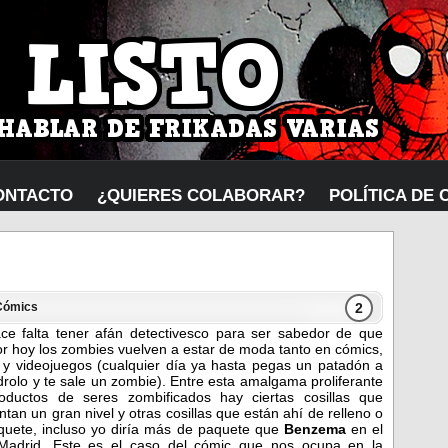
ONTACTO
¿QUIERES COLABORAR?
POLÍTICA DE 
2
Cómics
ce falta tener afán detectivesco para ser sabedor de que
r hoy los zombies vuelven a estar de moda tanto en cómics,
s y videojuegos (cualquier día ya hasta pegas un patadón a
rolo y te sale un zombie). Entre esta amalgama proliferante
oductos de seres zombificados hay ciertas cosillas que
tan un gran nivel y otras cosillas que están ahí de relleno o
quete, incluso yo diría más de paquete que
Benzema
en el
Madrid. Este es el caso del cómic que nos ocupa en la