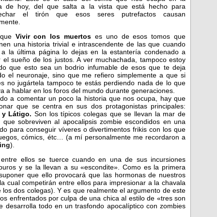
a de hoy, del que salta a la vista que está hecho para
echar el tirón que esos seres putrefactos causan
lmente.
 que
Vivir con los muertos
es uno de esos tomos que
nen una historia trivial e intrascendente de las que cuando
s a la última página lo dejas en la estantería condenado a
r el sueño de los justos. A ver muchachada, tampoco estoy
ndo que esto sea un bodrio infumable de esos que te deja
ndo el neuronaje, sino que me refiero simplemente a que si
es no jugártela tampoco te estás perdiendo nada de lo que
a a hablar en los foros del mundo durante generaciones.
do a comentar un poco la historia que nos ocupa, hay que
onar que se centra en sus dos protagonistas principales:
a y Látigo.
Son los típicos colegas que se llevan la mar de
y que sobreviven al apocalipsis zombie escondidos en una
o para conseguir víveres o divertimentos frikis con los que
ojuegos, cómics, étc… (a mí personalmente me recordaron a
ving
).
entre ellos se tuerce cuando en una de sus incursiones
uros y se la llevan a su «escondite». Como es la primera
suponer que ello provocará que las hormonas de nuestros
a cual competirán entre ellos para impresionar a la chavala
 los dos colegas). Y es que realmente el argumento de este
gos enfrentados por culpa de una chica al estilo de «tres son
se desarrolla todo en un trasfondo apocalíptico con zombies