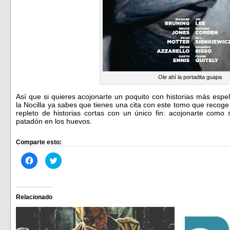
Ole ahí la portadita guapa
Así que si quieres acojonarte un poquito con historias más esp
la Nocilla ya sabes que tienes una cita con este tomo que recoge
repleto de historias cortas con un único fin: acojonarte como 
patadón en los huevos.
Comparte esto:
Haz
Haz
clic
clic
para
para
compartir
compartir
en
en
Facebook
Twitter
(Se
(Se
Relacionado
abre
abre
en
en
una
una
ventana
ventana
nueva)
nueva)