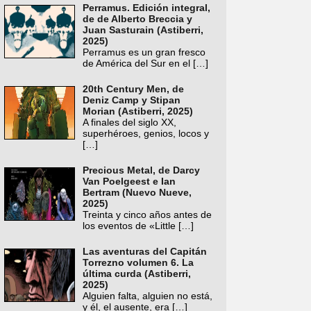
Perramus. Edición integral,
de de Alberto Breccia y
Juan Sasturain (Astiberri,
2025)
Perramus es un gran fresco
de América del Sur en el
[…]
20th Century Men, de
Deniz Camp y Stipan
Morian (Astiberri, 2025)
A finales del siglo XX,
superhéroes, genios, locos y
[…]
Precious Metal, de Darcy
Van Poelgeest e Ian
Bertram (Nuevo Nueve,
2025)
Treinta y cinco años antes de
los eventos de «Little
[…]
Las aventuras del Capitán
Torrezno volumen 6. La
última curda (Astiberri,
2025)
Alguien falta, alguien no está,
y él, el ausente, era
[…]