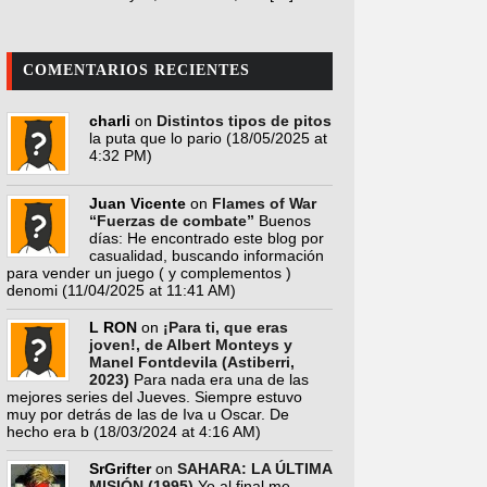
COMENTARIOS RECIENTES
charli
on
Distintos tipos de pitos
la puta que lo pario
(18/05/2025 at
4:32 PM)
Juan Vicente
on
Flames of War
“Fuerzas de combate”
Buenos
días: He encontrado este blog por
casualidad, buscando información
para vender un juego ( y complementos )
denomi
(11/04/2025 at 11:41 AM)
L RON
on
¡Para ti, que eras
joven!, de Albert Monteys y
Manel Fontdevila (Astiberri,
2023)
Para nada era una de las
mejores series del Jueves. Siempre estuvo
muy por detrás de las de Iva u Oscar. De
hecho era b
(18/03/2024 at 4:16 AM)
SrGrifter
on
SAHARA: LA ÚLTIMA
MISIÓN (1995)
Yo al final me