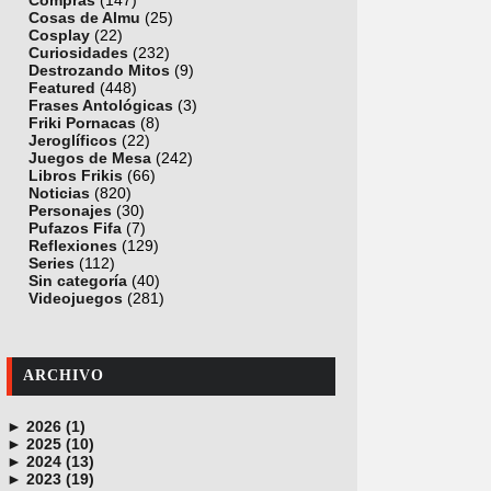
Compras
(147)
Cosas de Almu
(25)
Cosplay
(22)
Curiosidades
(232)
Destrozando Mitos
(9)
Featured
(448)
Frases Antológicas
(3)
Friki Pornacas
(8)
Jeroglíficos
(22)
Juegos de Mesa
(242)
Libros Frikis
(66)
Noticias
(820)
Personajes
(30)
Pufazos Fifa
(7)
Reflexiones
(129)
Series
(112)
Sin categoría
(40)
Videojuegos
(281)
ARCHIVO
►
2026 (1)
►
junio (1)
2025 (10)
►
noviembre (1)
2024 (13)
►
octubre (1)
diciembre (4)
2023 (19)