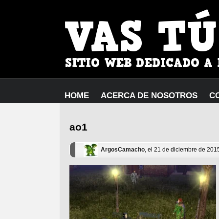
HOME
ACERCA DE NOSOTROS
C
ao1
ArgosCamacho
, el 21 de diciembre de 201