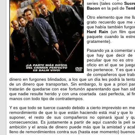
series (tales como
Sucr
Bacon
en la peli de
Temb
Otro elemento que me ll
grato recuerdo que me d
que había también furgo
Hard Rain
(un film qu
paquete cuando la estr
gratamente).
Pasando ya a comentar u
que hay que decir de 
peculiar que no es otro
oficio en el que se jue
les pertenece. Y es que e
de compañeros que trab
dinero en furgones blindados, a los que un día les podrá la tent
de un dinero que transportan. Sin embargo, lo que a priori par
tratarán de quedarse con ese fortunón aparentando que han sid
que nadie resulte herido y con una coartada casi perfecta, al f
manos con todo tipo de contratiempos.
Y es que todo se tuerce cuando debido a cierto imprevisto en medi
remordimiento de que lo que están haciendo está mal y que lo
suponer, el resto de sus compañeros no opinará igual y qui
consecuencias. Es justamente a partir de aquí cuando la peli 
ambición y el ansia de dinero puede más que la amistad y aca
lleno de remordimientos contra sus (hasta ese momento) buenos