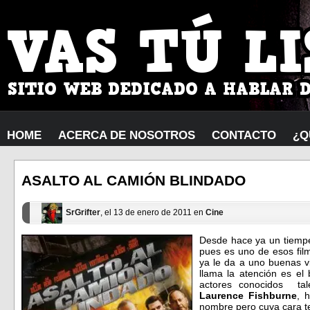
HOME
ACERCA DE NOSOTROS
CONTACTO
¿Q
ASALTO AL CAMIÓN BLINDADO
SrGrifter
, el 13 de enero de 2011 en
Cine
Desde hace ya un tiempec
pues es uno de esos film
ya le da a uno buenas v
llama la atención es el
actores conocidos t
Laurence Fishburne
, 
nombre pero cuya cara te