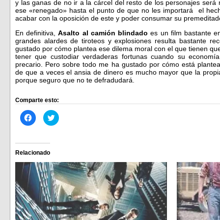
y las ganas de no ir a la cárcel del resto de los personajes ser
ese «renegado» hasta el punto de que no les importará el hec
acabar con la oposición de este y poder consumar su premeditad
En definitiva,
Asalto al camión blindado
es un film bastante en
grandes alardes de tiroteos y explosiones resulta bastante 
gustado por cómo plantea ese dilema moral con el que tienen que
tener que custodiar verdaderas fortunas cuando su economí
precario. Pero sobre todo me ha gustado por cómo está plantead
de que a veces el ansia de dinero es mucho mayor que la propia
porque seguro que no te defradudará.
Comparte esto:
Haz
Haz
clic
clic
para
para
compartir
compartir
en
en
Facebook
Twitter
(Se
(Se
Relacionado
abre
abre
en
en
una
una
ventana
ventana
nueva)
nueva)