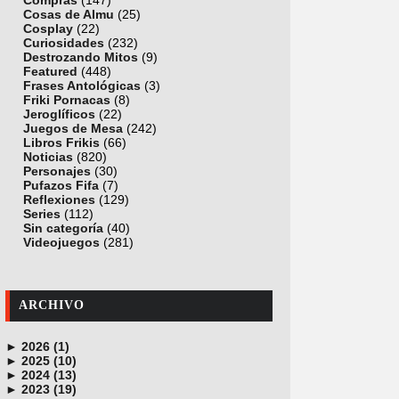
Compras
(147)
Cosas de Almu
(25)
Cosplay
(22)
Curiosidades
(232)
Destrozando Mitos
(9)
Featured
(448)
Frases Antológicas
(3)
Friki Pornacas
(8)
Jeroglíficos
(22)
Juegos de Mesa
(242)
Libros Frikis
(66)
Noticias
(820)
Personajes
(30)
Pufazos Fifa
(7)
Reflexiones
(129)
Series
(112)
Sin categoría
(40)
Videojuegos
(281)
ARCHIVO
►
2026 (1)
►
junio (1)
2025 (10)
►
noviembre (1)
2024 (13)
►
octubre (1)
diciembre (4)
2023 (19)