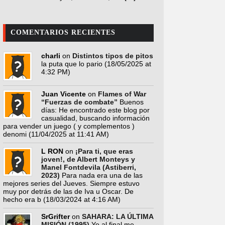
COMENTARIOS RECIENTES
charli
on
Distintos tipos de pitos
la puta que lo pario
(18/05/2025 at
4:32 PM)
Juan Vicente
on
Flames of War
“Fuerzas de combate”
Buenos
días: He encontrado este blog por
casualidad, buscando información
para vender un juego ( y complementos )
denomi
(11/04/2025 at 11:41 AM)
L RON
on
¡Para ti, que eras
joven!, de Albert Monteys y
Manel Fontdevila (Astiberri,
2023)
Para nada era una de las
mejores series del Jueves. Siempre estuvo
muy por detrás de las de Iva u Oscar. De
hecho era b
(18/03/2024 at 4:16 AM)
SrGrifter
on
SAHARA: LA ÚLTIMA
MISIÓN (1995)
Yo al final me