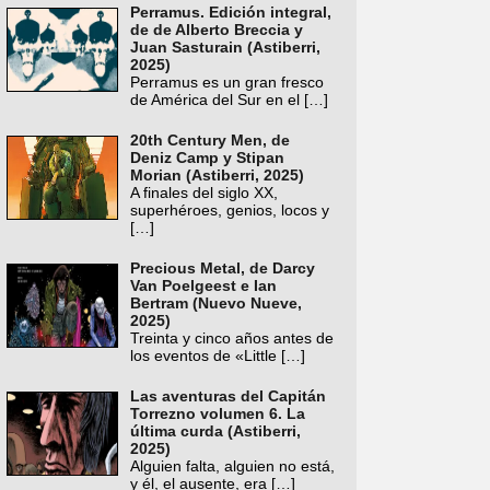
Perramus. Edición integral,
de de Alberto Breccia y
Juan Sasturain (Astiberri,
2025)
Perramus es un gran fresco
de América del Sur en el
[…]
20th Century Men, de
Deniz Camp y Stipan
Morian (Astiberri, 2025)
A finales del siglo XX,
superhéroes, genios, locos y
[…]
Precious Metal, de Darcy
Van Poelgeest e Ian
Bertram (Nuevo Nueve,
2025)
Treinta y cinco años antes de
los eventos de «Little
[…]
Las aventuras del Capitán
Torrezno volumen 6. La
última curda (Astiberri,
2025)
Alguien falta, alguien no está,
y él, el ausente, era
[…]