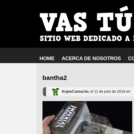
HOME
ACERCA DE NOSOTROS
C
bantha2
ArgosCamacho
, el 11 de julio de 2016 en