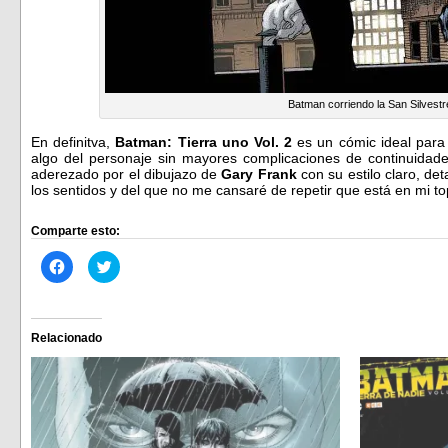
Batman corriendo la San Silvestr
En definitva,
Batman: Tierra uno Vol. 2
es un cómic ideal para
algo del personaje sin mayores complicaciones de continuidad
aderezado por el dibujazo de
Gary Frank
con su estilo claro, det
los sentidos y del que no me cansaré de repetir que está en mi top
Comparte esto:
Haz
Haz
clic
clic
para
para
compartir
compartir
en
en
Facebook
Twitter
(Se
(Se
Relacionado
abre
abre
en
en
una
una
ventana
ventana
nueva)
nueva)