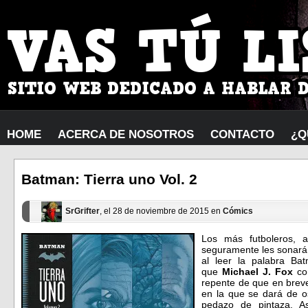
HOME
ACERCA DE NOSOTROS
CONTACTO
¿Q
Batman: Tierra uno Vol. 2
SrGrifter
, el 28 de noviembre de 2015 en
Cómics
Los más futboleros, a
seguramente les sonará 
al leer la palabra B
que
Michael J. Fox
con
repente de que en breve
en la que se dará de os
pedazo de pintaza. A