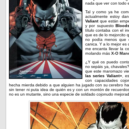
nada que ver con todo
Tal y como ya he come
actualmente estoy dan
Valiant
que están empez
y por supuesto
Blood
título contaba con el 
que es de lo mejorcito q
no podía menos que c
canica. Y a lo mejor es
me encanta llevar la c
molando más
X-O Man
¿Y qué os puedo cont
no sepáis ya, chavales?
que este maromazo vie
las series Valiant»
, e
con capacidades cojo
hecha mierda debido a que alguien ha jugado con su cerebro ha
sin tener ni puta idea de quién es y con un montón de recuerdos
no es un mutante, sino una especie de soldado cojonudo mejorado 