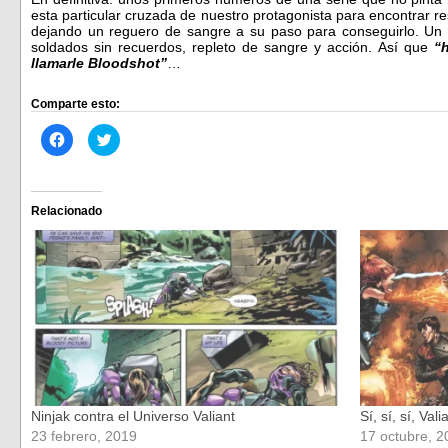
esta particular cruzada de nuestro protagonista para encontrar r
dejando un reguero de sangre a su paso para conseguirlo. Un c
soldados sin recuerdos, repleto de sangre y acción. Así que
“
llamarle Bloodshot”
…
Comparte esto:
Haz
Haz
clic
clic
para
para
compartir
compartir
en
en
Facebook
Twitter
(Se
(Se
Relacionado
abre
abre
en
en
una
una
ventana
ventana
nueva)
nueva)
Ninjak contra el Universo Valiant
Sí, sí, sí, Val
23 febrero, 2019
17 octubre, 2