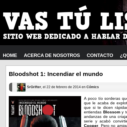
HOME
ACERCA DE NOSOTROS
CONTACTO
¿Q
Bloodshot 1: Incendiar el mundo
SrGrifter
, el 22 de febrero de 2014 en
Cómics
A poco tío sorderas qu
que le acaba de explot
que si te dicen rápida
entiendas
Blossom
y t
andanzas de una criaja
serie y acabó convir
Cooper
. Pero no amigu