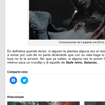
Consecuencias de ir jugando a la DS en
En definitiva querido lector, si alguien te plantea alguna vez el vi
a tomar por culo de mi parte diciéndole que con su vida haga lo
tuya no te la arruine. Así que ya sabes, si alguna vez te pone
metros saca un crucifijo y di aquello de
Vade retro, Satanás.
..
Comparte esto:
Haz
Haz
clic
clic
para
para
compartir
compartir
en
en
Facebook
Twitter
(Se
(Se
Relacionado
abre
abre
en
en
una
una