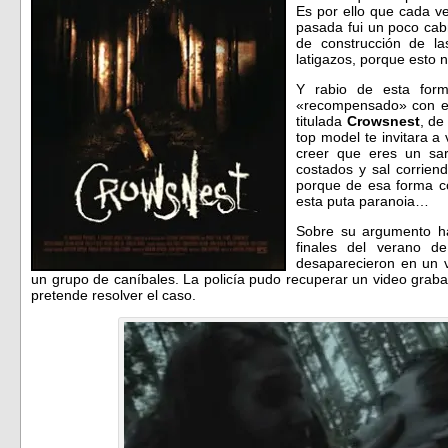
Es por ello que cada v
pasada fui un poco cab
de construcción de l
latigazos, porque esto
Y rabio de esta for
«recompensado» con el 
titulada
Crowsnest
, de
top model te invitara a 
creer que eres un sar
costados y sal corriend
porque de esa forma co
esta puta paranoia…
Sobre su argumento ha
finales del verano d
desaparecieron en un v
un grupo de caníbales. La policía pudo recuperar un video graba
pretende resolver el caso.