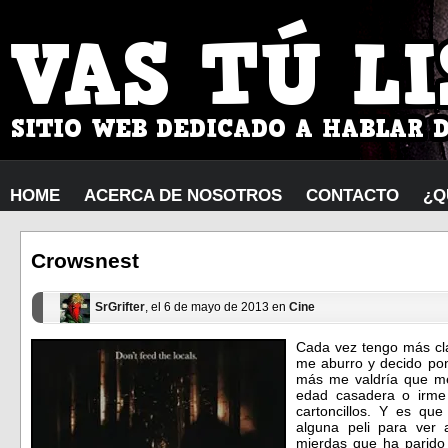
HOME
ACERCA DE NOSOTROS
CONTACTO
¿Q
Crowsnest
SrGrifter
, el 6 de mayo de 2013 en
Cine
Cada vez tengo más cl
me aburro y decido pon
más me valdría que me
edad casadera o irme
cartoncillos. Y es qu
alguna peli para ver
mierdas que ha parido