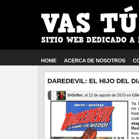
HOME
ACERCA DE NOSOTROS
C
DAREDEVIL: EL HIJO DEL D
SrGrifter
, el 22 de agosto de 2010 en
Cóm
Ya 
no 
his
cua
eta
Red
boc
la 