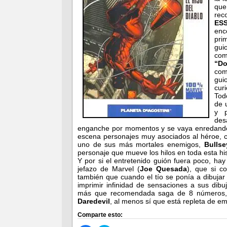
que
rec
ES
enc
pri
gui
co
“D
com
gui
curi
Tod
de 
y p
des
enganche por momentos y se vaya enredando
escena personajes muy asociados al héroe,
uno de sus más mortales enemigos,
Bullse
personaje que mueve los hilos en toda esta hi
Y por si el entretenido guión fuera poco, hay
jefazo de Marvel (
Joe Quesada
), que si c
también que cuando el tío se ponía a dibujar
imprimir infinidad de sensaciones a sus dibuj
más que recomendada saga de 8 números, 
Daredevil
, al menos sí que está repleta de 
Comparte esto: