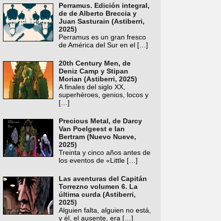
Perramus. Edición integral,
de de Alberto Breccia y
Juan Sasturain (Astiberri,
2025)
Perramus es un gran fresco
de América del Sur en el
[…]
20th Century Men, de
Deniz Camp y Stipan
Morian (Astiberri, 2025)
A finales del siglo XX,
superhéroes, genios, locos y
[…]
Precious Metal, de Darcy
Van Poelgeest e Ian
Bertram (Nuevo Nueve,
2025)
Treinta y cinco años antes de
los eventos de «Little
[…]
Las aventuras del Capitán
Torrezno volumen 6. La
última curda (Astiberri,
2025)
Alguien falta, alguien no está,
y él, el ausente, era
[…]