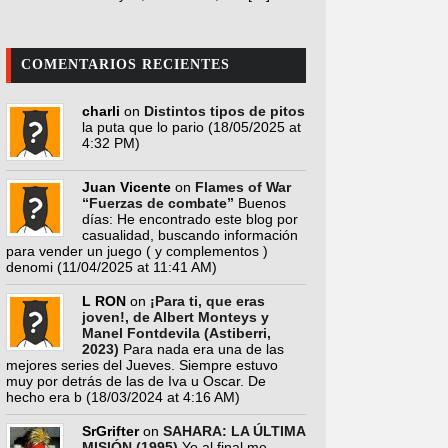
COMENTARIOS RECIENTES
charli
on
Distintos tipos de pitos
la puta que lo pario
(18/05/2025 at
4:32 PM)
Juan Vicente
on
Flames of War
“Fuerzas de combate”
Buenos
días: He encontrado este blog por
casualidad, buscando información
para vender un juego ( y complementos )
denomi
(11/04/2025 at 11:41 AM)
L RON
on
¡Para ti, que eras
joven!, de Albert Monteys y
Manel Fontdevila (Astiberri,
2023)
Para nada era una de las
mejores series del Jueves. Siempre estuvo
muy por detrás de las de Iva u Oscar. De
hecho era b
(18/03/2024 at 4:16 AM)
SrGrifter
on
SAHARA: LA ÚLTIMA
MISIÓN (1995)
Yo al final me