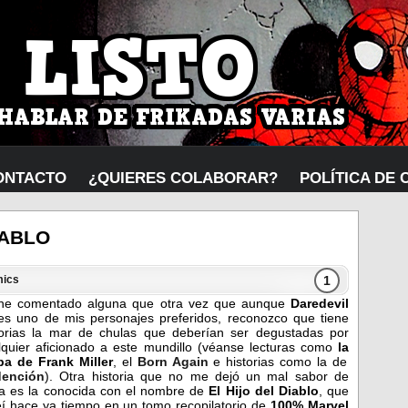
ONTACTO
¿QUIERES COLABORAR?
POLÍTICA DE 
IABLO
1
ics
he comentado alguna que otra vez que aunque
Daredevil
es uno de mis personajes preferidos, reconozco que tiene
torias la mar de chulas que deberían ser degustadas por
lquier aficionado a este mundillo (véanse lecturas como
l
a
pa de Frank Miller
, el
Born Again
e historias como la de
ención
). Otra historia que no me dejó un mal sabor de
a es la conocida con el nombre de
El Hijo del Diablo
, que
leí hace ya tiempo en un tomo recopilatorio de
100% Marvel