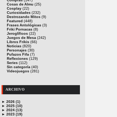
Compras
(147)
Cosas de Almu
(25)
Cosplay
(22)
Curiosidades
(232)
Destrozando Mitos
(9)
Featured
(448)
Frases Antológicas
(3)
Friki Pornacas
(8)
Jeroglíficos
(22)
Juegos de Mesa
(242)
Libros Frikis
(66)
Noticias
(820)
Personajes
(30)
Pufazos Fifa
(7)
Reflexiones
(129)
Series
(112)
Sin categoría
(40)
Videojuegos
(281)
ARCHIVO
►
2026 (1)
►
junio (1)
2025 (10)
►
noviembre (1)
2024 (13)
►
octubre (1)
diciembre (4)
2023 (19)