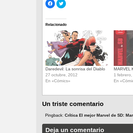
Haz
Haz
clic
clic
para
para
compartir
compartir
en
en
Facebook
Twitter
(Se
(Se
Relacionado
abre
abre
en
en
una
una
ventana
ventana
nueva)
nueva)
Daredevil: La sonrisa del Diablo
MARVEL 
27 octubre, 2012
1 febrero,
En «Cómics»
En «Cómi
Un triste comentario
Pingback:
Crítica El mejor Marvel de SD: Ma
Deja un comentario