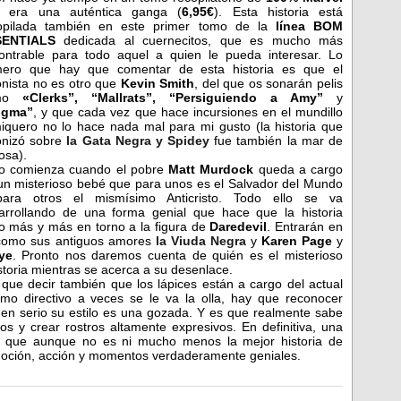
 era una auténtica ganga (
6,95€
). Esta historia está
opilada también en este primer tomo de la
línea BOM
SENTIALS
dedicada al cuernecitos, que es mucho más
ontrable para todo aquel a quien le pueda interesar. Lo
mero que hay que comentar de esta historia es que el
onista no es otro que
Kevin Smith
, del que os sonarán pelis
mo
«Clerks”, “Mallrats”, “Persiguiendo a Amy”
y
ogma”
, y que cada vez que hace incursiones en el mundillo
iquero no lo hace nada mal para mi gusto (la historia que
onizó sobre
la Gata Negra y Spidey
fue también la mar de
osa).
o comienza cuando el pobre
Matt Murdock
queda a cargo
un misterioso bebé que para unos es el Salvador del Mundo
ara otros el mismísimo Anticristo. Todo ello se va
arrollando de una forma genial que hace que la historia
 más y más en torno a la figura de
Daredevil
. Entrarán en
 como sus antiguos amores
la Viuda Negra
y
Karen Page
y
ye
. Pronto nos daremos cuenta de quién es el misterioso
storia mientras se acerca a su desenlace.
 que decir también que los lápices están a cargo del actual
omo directivo a veces se le va la olla, hay que reconocer
 en serio su estilo es una gozada. Y es que realmente sabe
os y crear rostros altamente expresivos. En definitiva, una
que aunque no es ni mucho menos la mejor historia de
emoción, acción y momentos verdaderamente geniales.