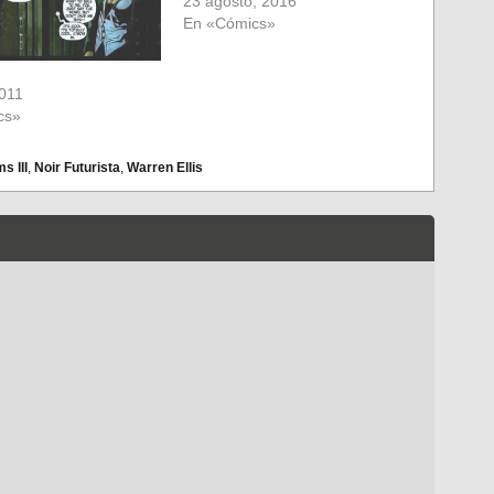
23 agosto, 2016
En «Cómics»
2011
cs»
s III
,
Noir Futurista
,
Warren Ellis