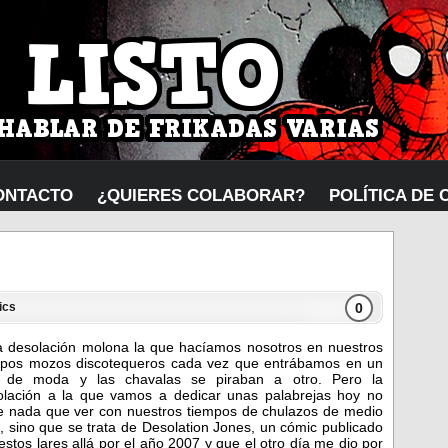
ONTACTO
¿QUIERES COLABORAR?
POLÍTICA DE 
0
ics
a desolación molona la que hacíamos nosotros en nuestros
mpos mozos discotequeros cada vez que entrábamos en un
 de moda y las chavalas se piraban a otro. Pero la
olación a la que vamos a dedicar unas palabrejas hoy no
ne nada que ver con nuestros tiempos de chulazos de medio
, sino que se trata de Desolation Jones, un cómic publicado
estos lares allá por el año 2007 y que el otro día me dio por