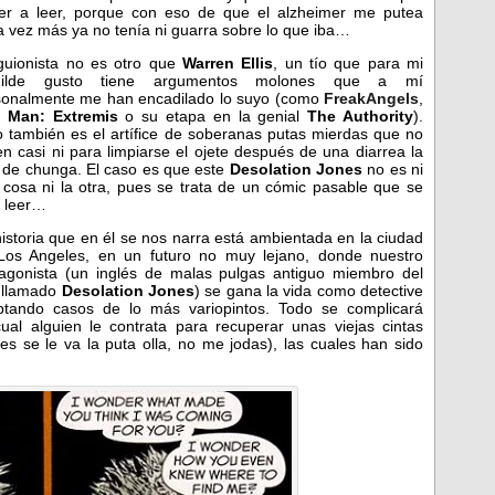
ver a leer, porque con eso de que el alzheimer me putea
 vez más ya no tenía ni guarra sobre lo que iba…
guionista no es otro que
Warren Ellis
, un tío que para mi
ilde gusto tiene argumentos molones que a mí
sonalmente me han encadilado lo suyo (como
FreakAngels
,
n Man: Extremis
o su etapa en la genial
The Authority
).
 también es el artífice de soberanas putas mierdas que no
en casi ni para limpiarse el ojete después de una diarrea la
 de chunga. El caso es que este
Desolation Jones
no es ni
cosa ni la otra, pues se trata de un cómic pasable que se
a leer…
istoria que en él se nos narra está ambientada en la ciudad
Los Angeles, en un futuro no muy lejano, donde nuestro
tagonista (un inglés de malas pulgas antiguo miembro del
 llamado
Desolation Jones
) se gana la vida como detective
ptando casos de lo más variopintos. Todo se complicará
al alguien le contrata para recuperar unas viejas cintas
s se le va la puta olla, no me jodas), las cuales han sido