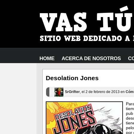
HOME
ACERCA DE NOSOTROS
C
Desolation Jones
SrGrifter
, el 2 de febrero de 2013 en
Cóm
Par
tie
pub
des
tie
pelo
por 