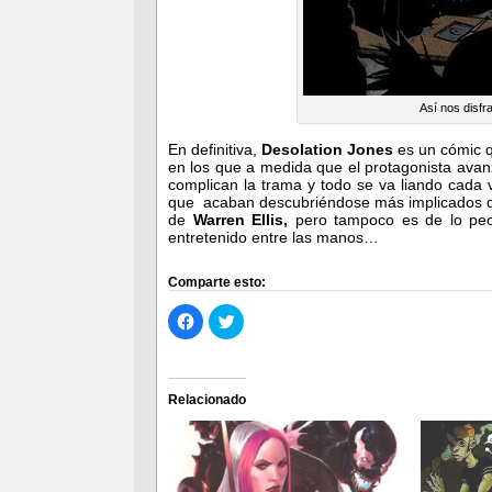
Así nos disf
En definitiva,
Desolation Jones
es un cómic q
en los que a medida que el protagonista avan
complican la trama y todo se va liando cada 
que acaban descubriéndose más implicados de
de
Warren Ellis,
pero tampoco es de lo peor
entretenido entre las manos…
Comparte esto:
Haz
Haz
clic
clic
para
para
compartir
compartir
en
en
Facebook
Twitter
(Se
(Se
Relacionado
abre
abre
en
en
una
una
ventana
ventana
nueva)
nueva)