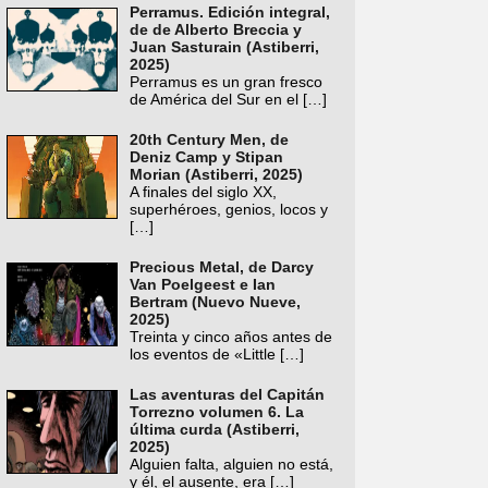
Perramus. Edición integral,
de de Alberto Breccia y
Juan Sasturain (Astiberri,
2025)
Perramus es un gran fresco
de América del Sur en el
[…]
20th Century Men, de
Deniz Camp y Stipan
Morian (Astiberri, 2025)
A finales del siglo XX,
superhéroes, genios, locos y
[…]
Precious Metal, de Darcy
Van Poelgeest e Ian
Bertram (Nuevo Nueve,
2025)
Treinta y cinco años antes de
los eventos de «Little
[…]
Las aventuras del Capitán
Torrezno volumen 6. La
última curda (Astiberri,
2025)
Alguien falta, alguien no está,
y él, el ausente, era
[…]