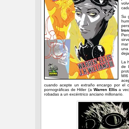
vol
cada
Su 
hum
per
Iro
Pero
sirv
mar
una 
dej
La h
de 
pro
MI6
ace
cuando acepte un extraño encargo por el cu
pornográficas de Hitler (a
Warren Ellis
a vece
robadas a un excéntrico anciano millonario.