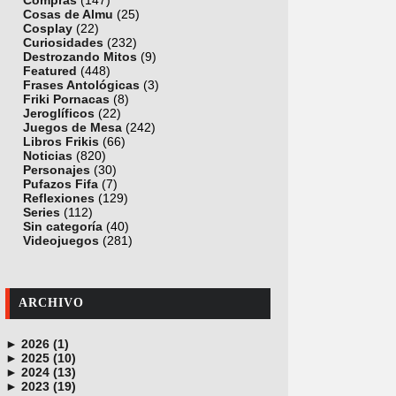
Compras
(147)
Cosas de Almu
(25)
Cosplay
(22)
Curiosidades
(232)
Destrozando Mitos
(9)
Featured
(448)
Frases Antológicas
(3)
Friki Pornacas
(8)
Jeroglíficos
(22)
Juegos de Mesa
(242)
Libros Frikis
(66)
Noticias
(820)
Personajes
(30)
Pufazos Fifa
(7)
Reflexiones
(129)
Series
(112)
Sin categoría
(40)
Videojuegos
(281)
ARCHIVO
►
2026 (1)
►
junio (1)
2025 (10)
►
noviembre (1)
2024 (13)
►
octubre (1)
diciembre (4)
2023 (19)