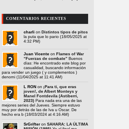
COMENTARIOS RECIENTES
charli
on
Distintos tipos de pitos
la puta que lo pario
(18/05/2025 at
4:32 PM)
Juan Vicente
on
Flames of War
“Fuerzas de combate”
Buenos
días: He encontrado este blog por
casualidad, buscando información
para vender un juego ( y complementos )
denomi
(11/04/2025 at 11:41 AM)
L RON
on
¡Para ti, que eras
joven!, de Albert Monteys y
Manel Fontdevila (Astiberri,
2023)
Para nada era una de las
mejores series del Jueves. Siempre estuvo
muy por detrás de las de Iva u Oscar. De
hecho era b
(18/03/2024 at 4:16 AM)
SrGrifter
on
SAHARA: LA ÚLTIMA
MISIÓN (1995)
Yo al final me