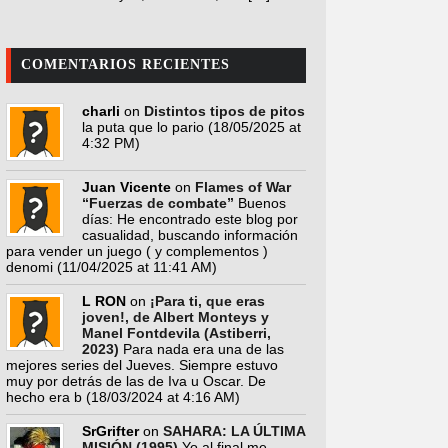
COMENTARIOS RECIENTES
charli
on
Distintos tipos de pitos
la puta que lo pario
(18/05/2025 at
4:32 PM)
Juan Vicente
on
Flames of War
“Fuerzas de combate”
Buenos
días: He encontrado este blog por
casualidad, buscando información
para vender un juego ( y complementos )
denomi
(11/04/2025 at 11:41 AM)
L RON
on
¡Para ti, que eras
joven!, de Albert Monteys y
Manel Fontdevila (Astiberri,
2023)
Para nada era una de las
mejores series del Jueves. Siempre estuvo
muy por detrás de las de Iva u Oscar. De
hecho era b
(18/03/2024 at 4:16 AM)
SrGrifter
on
SAHARA: LA ÚLTIMA
MISIÓN (1995)
Yo al final me