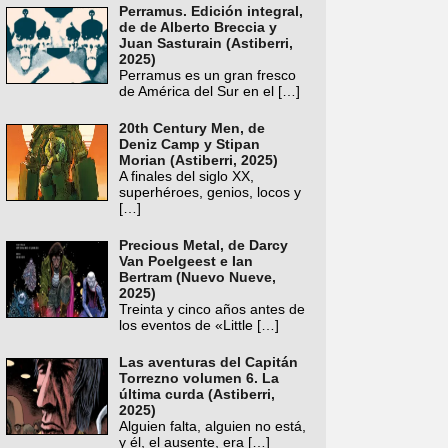
Perramus. Edición integral,
de de Alberto Breccia y
Juan Sasturain (Astiberri,
2025)
Perramus es un gran fresco
de América del Sur en el
[…]
20th Century Men, de
Deniz Camp y Stipan
Morian (Astiberri, 2025)
A finales del siglo XX,
superhéroes, genios, locos y
[…]
Precious Metal, de Darcy
Van Poelgeest e Ian
Bertram (Nuevo Nueve,
2025)
Treinta y cinco años antes de
los eventos de «Little
[…]
Las aventuras del Capitán
Torrezno volumen 6. La
última curda (Astiberri,
2025)
Alguien falta, alguien no está,
y él, el ausente, era
[…]