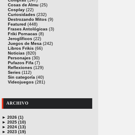
Compras
(147)
Cosas de Almu
(25)
Cosplay
(22)
Curiosidades
(232)
Destrozando Mitos
(9)
Featured
(448)
Frases Antológicas
(3)
Friki Pornacas
(8)
Jeroglíficos
(22)
Juegos de Mesa
(242)
Libros Frikis
(66)
Noticias
(820)
Personajes
(30)
Pufazos Fifa
(7)
Reflexiones
(129)
Series
(112)
Sin categoría
(40)
Videojuegos
(281)
ARCHIVO
►
2026 (1)
►
junio (1)
2025 (10)
►
noviembre (1)
2024 (13)
►
octubre (1)
diciembre (4)
2023 (19)