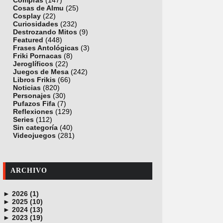
Compras
(147)
Cosas de Almu
(25)
Cosplay
(22)
Curiosidades
(232)
Destrozando Mitos
(9)
Featured
(448)
Frases Antológicas
(3)
Friki Pornacas
(8)
Jeroglíficos
(22)
Juegos de Mesa
(242)
Libros Frikis
(66)
Noticias
(820)
Personajes
(30)
Pufazos Fifa
(7)
Reflexiones
(129)
Series
(112)
Sin categoría
(40)
Videojuegos
(281)
ARCHIVO
►
2026 (1)
►
junio (1)
2025 (10)
►
noviembre (1)
2024 (13)
►
octubre (1)
diciembre (4)
2023 (19)