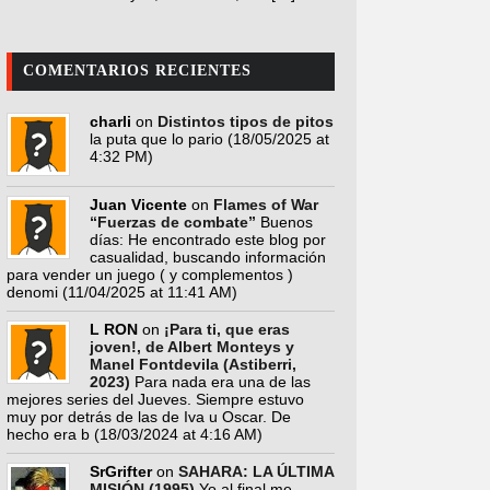
COMENTARIOS RECIENTES
charli
on
Distintos tipos de pitos
la puta que lo pario
(18/05/2025 at
4:32 PM)
Juan Vicente
on
Flames of War
“Fuerzas de combate”
Buenos
días: He encontrado este blog por
casualidad, buscando información
para vender un juego ( y complementos )
denomi
(11/04/2025 at 11:41 AM)
L RON
on
¡Para ti, que eras
joven!, de Albert Monteys y
Manel Fontdevila (Astiberri,
2023)
Para nada era una de las
mejores series del Jueves. Siempre estuvo
muy por detrás de las de Iva u Oscar. De
hecho era b
(18/03/2024 at 4:16 AM)
SrGrifter
on
SAHARA: LA ÚLTIMA
MISIÓN (1995)
Yo al final me