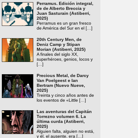
Perramus. Edición integral,
de de Alberto Breccia y
Juan Sasturain (Astiberri,
2025)
Perramus es un gran fresco
de América del Sur en el
[…]
20th Century Men, de
Deniz Camp y Stipan
Morian (Astiberri, 2025)
A finales del siglo XX,
superhéroes, genios, locos y
[…]
Precious Metal, de Darcy
Van Poelgeest e Ian
Bertram (Nuevo Nueve,
2025)
Treinta y cinco años antes de
los eventos de «Little
[…]
Las aventuras del Capitán
Torrezno volumen 6. La
última curda (Astiberri,
2025)
Alguien falta, alguien no está,
y él, el ausente, era
[…]