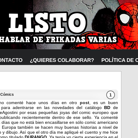
ONTACTO
¿QUIERES COLABORAR?
POLÍTICA DE 
1
n
Cómics
mo comenté hace unos días en otro
post
, es un buen
para adentrarse en las novedades del catálogo
BD
de
eAgostini por esas pequeñas joyas del comic europeo que
publicando recientemente dentro de ese sello. Ya comenté
 días que no está bien encasillarse en sólo comic americano
 Europa también se hacen muy buenas historias a nivel de
y dibujo. Así que el otro día me apliqué el cuento y me hice
tomo titulado
DURANGO.
Ya tenía yo cierta experiencia en el