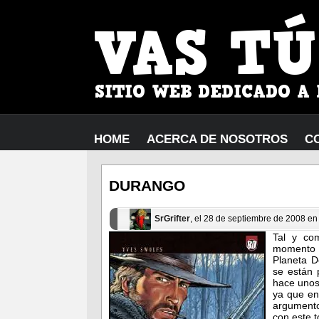
HOME
ACERCA DE NOSOTROS
C
DURANGO
SrGrifter
, el 28 de septiembre de 2008 e
Tal y co
momento 
Planeta D
se están 
hace unos
ya que en
argumento 
con este 