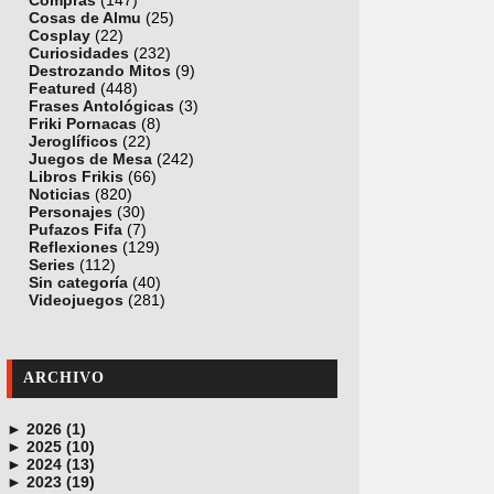
Compras
(147)
Cosas de Almu
(25)
Cosplay
(22)
Curiosidades
(232)
Destrozando Mitos
(9)
Featured
(448)
Frases Antológicas
(3)
Friki Pornacas
(8)
Jeroglíficos
(22)
Juegos de Mesa
(242)
Libros Frikis
(66)
Noticias
(820)
Personajes
(30)
Pufazos Fifa
(7)
Reflexiones
(129)
Series
(112)
Sin categoría
(40)
Videojuegos
(281)
ARCHIVO
►
2026 (1)
►
junio (1)
2025 (10)
►
noviembre (1)
2024 (13)
►
octubre (1)
diciembre (4)
2023 (19)