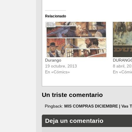
para
para
compartir
compartir
en
en
Facebook
Twitter
(Se
(Se
Relacionado
abre
abre
en
en
una
una
ventana
ventana
nueva)
nueva)
Durango
DURANGO
19 octubre, 2013
8 abril, 2
En «Cómics»
En «Cómi
Un triste comentario
Pingback:
MIS COMPRAS DICIEMBRE | Vas T
Deja un comentario