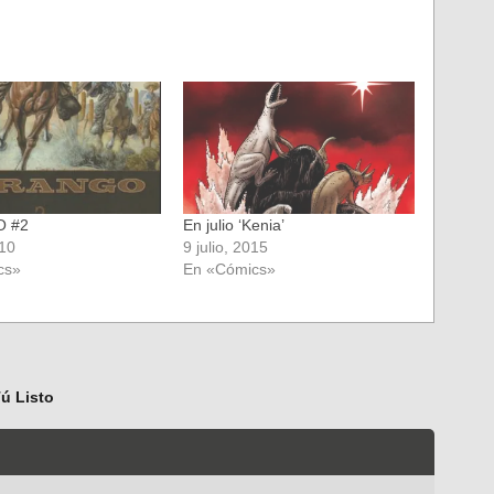
 #2
En julio ‘Kenia’
010
9 julio, 2015
cs»
En «Cómics»
ú Listo