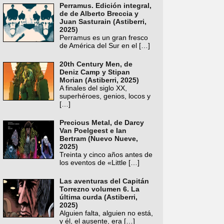
Perramus. Edición integral,
de de Alberto Breccia y
Juan Sasturain (Astiberri,
2025)
Perramus es un gran fresco
de América del Sur en el
[…]
20th Century Men, de
Deniz Camp y Stipan
Morian (Astiberri, 2025)
A finales del siglo XX,
superhéroes, genios, locos y
[…]
Precious Metal, de Darcy
Van Poelgeest e Ian
Bertram (Nuevo Nueve,
2025)
Treinta y cinco años antes de
los eventos de «Little
[…]
Las aventuras del Capitán
Torrezno volumen 6. La
última curda (Astiberri,
2025)
Alguien falta, alguien no está,
y él, el ausente, era
[…]