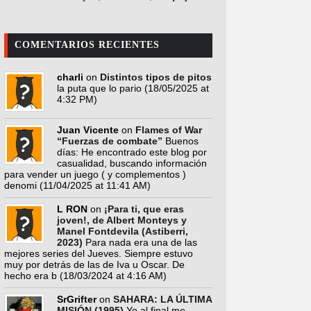
COMENTARIOS RECIENTES
charli
on
Distintos tipos de pitos
la puta que lo pario
(18/05/2025 at
4:32 PM)
Juan Vicente
on
Flames of War
“Fuerzas de combate”
Buenos
días: He encontrado este blog por
casualidad, buscando información
para vender un juego ( y complementos )
denomi
(11/04/2025 at 11:41 AM)
L RON
on
¡Para ti, que eras
joven!, de Albert Monteys y
Manel Fontdevila (Astiberri,
2023)
Para nada era una de las
mejores series del Jueves. Siempre estuvo
muy por detrás de las de Iva u Oscar. De
hecho era b
(18/03/2024 at 4:16 AM)
SrGrifter
on
SAHARA: LA ÚLTIMA
MISIÓN (1995)
Yo al final me