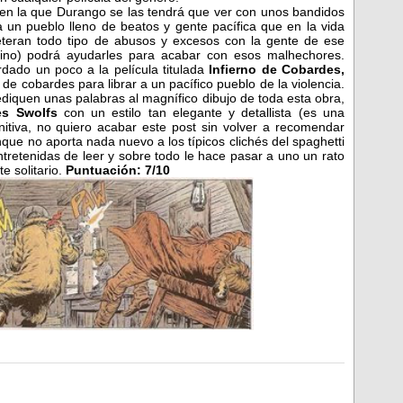
a en la que Durango se las tendrá que ver con unos bandidos
a un pueblo lleno de beatos y gente pacífica que en la vida
eran todo tipo de abusos y excesos con la gente de ese
tino) podrá ayudarles para acabar con esos malhechores.
dado un poco a la película titulada
Infierno de Cobardes,
e cobardes para librar a un pacífico pueblo de la violencia.
diquen unas palabras al magnífico dibujo de toda esta obra,
es Swolfs
con un estilo tan elegante y detallista (es una
initiva, no quiero acabar este post sin volver a recomendar
ue no aporta nada nuevo a los típicos clichés del spaghetti
tretenidas de leer y sobre todo le hace pasar a uno un rato
e solitario.
Puntuación: 7/10