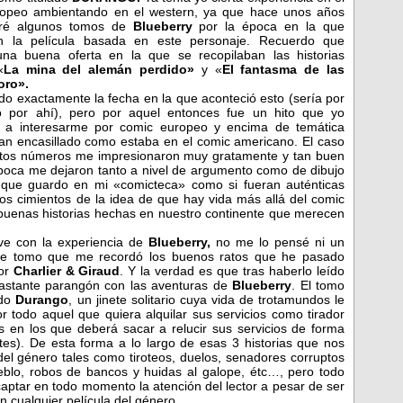
ropeo ambientando en el western, ya que hace unos años
ré algunos tomos de
Blueberry
por la época en la que
on la película basada en este personaje. Recuerdo que
na buena oferta en la que se recopilaban las historias
«
La mina del alemán perdido»
y «
El fantasma de las
oro».
do exactamente la fecha en la que aconteció esto (sería por
o por ahí), pero por aquel entonces fue un hito que yo
 a interesarme por comic europeo y encima de temática
tan encasillado como estaba en el comic americano. El caso
tos números me impresionaron muy gratamente y tan buen
boca me dejaron tanto a nivel de argumento como de dibujo
que guardo en mi «comicteca» como si fueran auténticas
 los cimientos de la idea de que hay vida más allá del comic
uenas historias hechas en nuestro continente que merecen
ve con la experiencia de
Blueberry,
no me lo pensé ni un
este tomo que me recordó los buenos ratos que he pasado
por
Charlier & Giraud
. Y la verdad es que tras haberlo leído
astante parangón con las aventuras de
Blueberry
. El tomo
ado
Durango
, un jinete solitario cuya vida de trotamundos le
r todo aquel que quiera alquilar sus servicios como tirador
 en los que deberá sacar a relucir sus servicios de forma
ntes). De esta forma a lo largo de esas 3 historias que nos
del género tales como tiroteos, duelos, senadores corruptos
eblo, robos de bancos y huidas al galope, étc…, pero todo
ptar en todo momento la atención del lector a pesar de ser
n cualquier película del género.