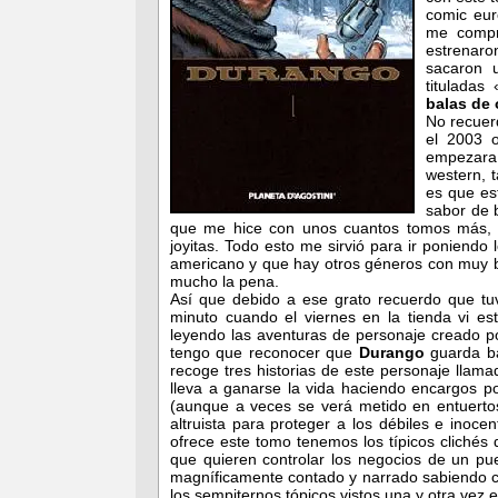
comic eu
me comp
estrenar
sacaron u
tituladas 
balas de 
No recuer
el 2003 
empezara
western, 
es que es
sabor de 
que me hice con unos cuantos tomos más, 
joyitas. Todo esto me sirvió para ir poniendo
americano y que hay otros géneros con muy b
mucho la pena.
Así que debido a ese grato recuerdo que tu
minuto cuando el viernes en la tienda vi 
leyendo las aventuras de personaje creado 
tengo que reconocer que
Durango
guarda b
recoge tres historias de este personaje llam
lleva a ganarse la vida haciendo encargos po
(aunque a veces se verá metido en entuertos
altruista para proteger a los débiles e inoce
ofrece este tomo tenemos los típicos clichés 
que quieren controlar los negocios de un pu
magníficamente contado y narrado sabiendo ca
los sempiternos tópicos vistos una y otra vez e