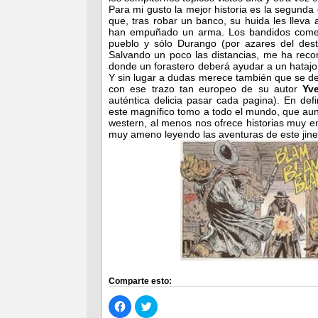
Para mi gusto la mejor historia es la segund
que, tras robar un banco, su huida les lleva 
han empuñado un arma. Los bandidos comet
pueblo y sólo Durango (por azares del des
Salvando un poco las distancias, me ha recor
donde un forastero deberá ayudar a un hatajo d
Y sin lugar a dudas merece también que se de
con ese trazo tan europeo de su autor
Yv
auténtica delicia pasar cada pagina). En def
este magnífico tomo a todo el mundo, que aunq
western, al menos nos ofrece historias muy en
muy ameno leyendo las aventuras de este jinet
Comparte esto:
Haz
Haz
clic
clic