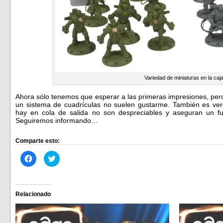
Variedad de miniaturas en la caj
Ahora sólo tenemos que esperar a las primeras impresiones, pero
un sistema de cuadrículas no suelen gustarme. También es ve
hay en cola de salida no son despreciables y aseguran un f
Seguiremos informando…
Comparte esto:
Haz
Haz
clic
clic
para
para
compartir
compartir
en
en
Facebook
Twitter
(Se
(Se
Relacionado
abre
abre
en
en
una
una
ventana
ventana
nueva)
nueva)