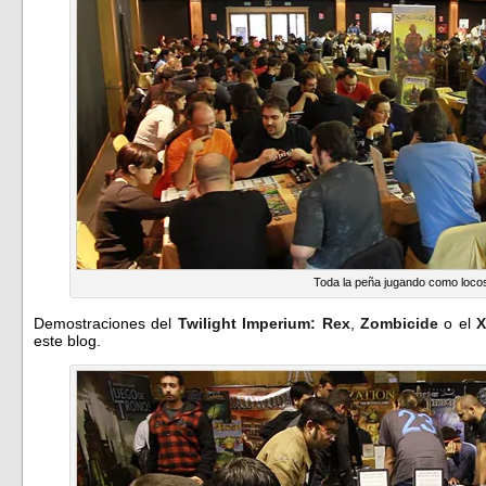
Toda la peña jugando como loco
Demostraciones del
Twilight Imperium: Rex
,
Zombicide
o el
X
este blog.