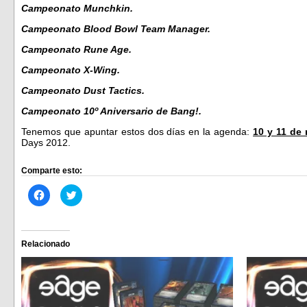
Campeonato Munchkin.
Campeonato Blood Bowl Team Manager.
Campeonato Rune Age.
Campeonato X-Wing.
Campeonato Dust Tactics.
Campeonato 10º Aniversario de Bang!.
Tenemos que apuntar estos dos días en la agenda:
10 y 11 de
Days 2012.
Comparte esto:
Haz
Haz
clic
clic
para
para
compartir
compartir
en
en
Facebook
Twitter
(Se
(Se
Relacionado
abre
abre
en
en
una
una
ventana
ventana
nueva)
nueva)