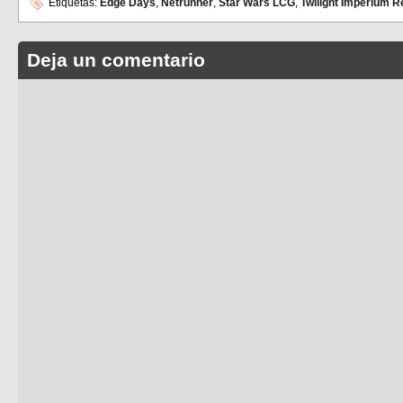
Etiquetas:
Edge Days
,
Netrunner
,
Star Wars LCG
,
Twilight Imperium R
Deja un comentario