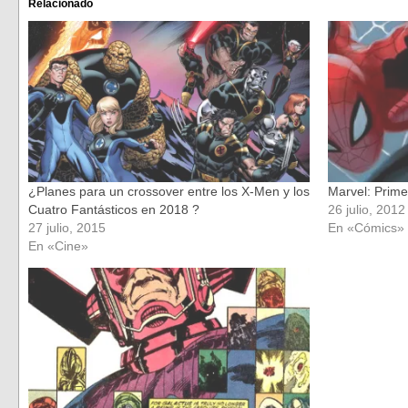
(Se
(Se
Relacionado
abre
abre
en
en
una
una
ventana
ventana
nueva)
nueva)
¿Planes para un crossover entre los X-Men y los
Marvel: Prim
Cuatro Fantásticos en 2018 ?
26 julio, 2012
27 julio, 2015
En «Cómics»
En «Cine»