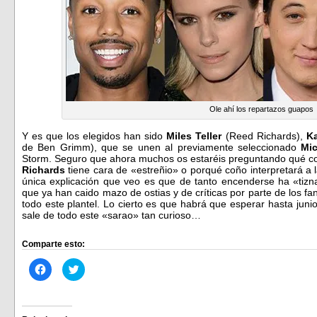
Ole ahí los repartazos guapos
Y es que los elegidos han sido
Miles Teller
(Reed Richards),
Ka
de Ben Grimm), que se unen al previamente seleccionado
Mic
Storm. Seguro que ahora muchos os estaréis preguntando qué c
Richards
tiene cara de «estreñio» o porqué coño interpretará a 
única explicación que veo es que de tanto encenderse ha «tizna
que ya han caido mazo de ostias y de críticas por parte de los 
todo este plantel. Lo cierto es que habrá que esperar hasta jun
sale de todo este «sarao» tan curioso…
Comparte esto:
Haz
Haz
clic
clic
para
para
compartir
compartir
en
en
Facebook
Twitter