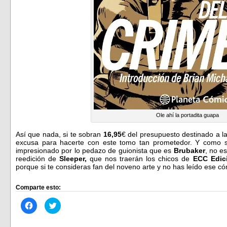
Ole ahí la portadita guapa
Así que nada, si te sobran
16,95
€ del presupuesto destinado a l
excusa para hacerte con este tomo tan prometedor. Y como 
impresionado por lo pedazo de guionista que es
Brubaker
, no e
reedición de
Sleeper,
que nos traerán los chicos de
ECC Edic
porque si te consideras fan del noveno arte y no has leído ese c
Comparte esto:
Haz
Haz
clic
clic
para
para
compartir
compartir