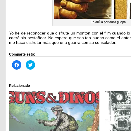
Ea ahí la portadita guapa
Yo he de reconocer que disfruté un montón con el film cuando lo
caerá sin pestañear. No espero que sea tan bueno como el anter
me hace disfrutar más que una guarra con su consolador.
Comparte esto:
Haz
Haz
clic
clic
para
para
compartir
compartir
en
en
Facebook
Twitter
(Se
(Se
Relacionado
abre
abre
en
en
una
una
ventana
ventana
nueva)
nueva)