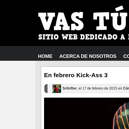
HOME
ACERCA DE NOSOTROS
C
En febrero Kick-Ass 3
SrGrifter
, el 17 de febrero de 2015 en
Có