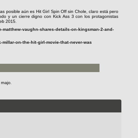
s posible aún es Hit Girl Spin Off sin Chole, claro está pero
odo y un cierre digno con Kick Ass 3 con los protagonistas
feb 2015.
e-matthew-vaughn-shares-details-on-kingsman-2-and-
-millar-on-the-hit-girl-movie-that-never-was
 majo.