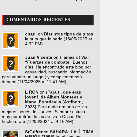
COMENTARIOS RECIENTES
charli
on
Distintos tipos de pitos
la puta que lo pario
(18/05/2025 at
4:32 PM)
Juan Vicente
on
Flames of War
“Fuerzas de combate”
Buenos
días: He encontrado este blog por
casualidad, buscando información
para vender un juego ( y complementos )
denomi
(11/04/2025 at 11:41 AM)
L RON
on
¡Para ti, que eras
joven!, de Albert Monteys y
Manel Fontdevila (Astiberri,
2023)
Para nada era una de las
mejores series del Jueves. Siempre estuvo
muy por detrás de las de Iva u Oscar. De
hecho era b
(18/03/2024 at 4:16 AM)
SrGrifter
on
SAHARA: LA ÚLTIMA
MISIÓN (1995)
Yo al final me