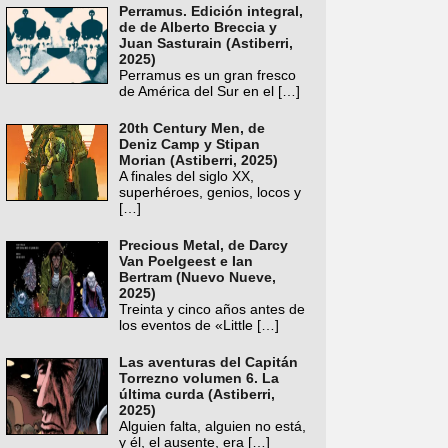
Perramus. Edición integral,
de de Alberto Breccia y
Juan Sasturain (Astiberri,
2025)
Perramus es un gran fresco
de América del Sur en el
[…]
20th Century Men, de
Deniz Camp y Stipan
Morian (Astiberri, 2025)
A finales del siglo XX,
superhéroes, genios, locos y
[…]
Precious Metal, de Darcy
Van Poelgeest e Ian
Bertram (Nuevo Nueve,
2025)
Treinta y cinco años antes de
los eventos de «Little
[…]
Las aventuras del Capitán
Torrezno volumen 6. La
última curda (Astiberri,
2025)
Alguien falta, alguien no está,
y él, el ausente, era
[…]