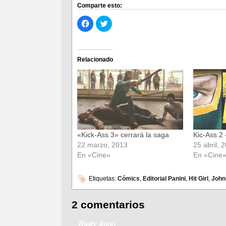
Comparte esto:
Haz
Haz
clic
clic
para
para
compartir
compartir
en
en
Facebook
Twitter
(Se
(Se
Relacionado
abre
abre
en
en
una
una
ventana
ventana
nueva)
nueva)
«Kick-Ass 3» cerrará la saga
Kic-Ass 2 
22 marzo, 2013
25 abril, 
En «Cine»
En «Cine
Etiquetas:
Cómics
,
Editorial Panini
,
Hit Girl
,
John
2 comentarios
Rody
dice: