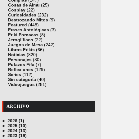
Compras
(147)
Cosas de Almu
(25)
Cosplay
(22)
Curiosidades
(232)
Destrozando Mitos
(9)
Featured
(448)
Frases Antológicas
(3)
Friki Pornacas
(8)
Jeroglíficos
(22)
Juegos de Mesa
(242)
Libros Frikis
(66)
Noticias
(820)
Personajes
(30)
Pufazos Fifa
(7)
Reflexiones
(129)
Series
(112)
Sin categoría
(40)
Videojuegos
(281)
ARCHIVO
►
2026 (1)
►
junio (1)
2025 (10)
►
noviembre (1)
2024 (13)
►
octubre (1)
diciembre (4)
2023 (19)