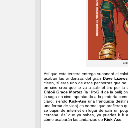
Ole
Así que esta tercera entrega supondrá el col
acaban las andanzas del gran
Dave Lizew
cierto, si eres uno de esos pachorras que se 
en cine creo que te va a salir el tiro por la
Chloë Grace Mortez
(la
Hit-Girl
de la peli) p
la saga en cine, apuntando a la piratería como
claro, siendo
Kick-Ass
una franquicia destina
una forma de vida) es normal que prefieran q
se bajan de internet en lugar de salir un poq
cercana. Así que ya sabes, ya puedes ir ir
cómo acabarán las andanzas de
Kick-Ass.