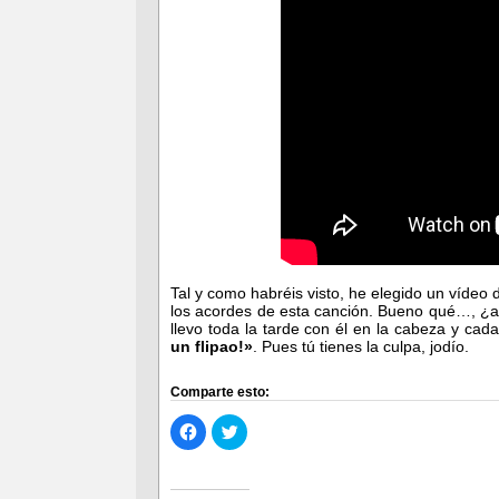
Tal y como habréis visto, he elegido un vídeo 
los acordes de esta canción. Bueno qué…, ¿a 
llevo toda la tarde con él en la cabeza y c
un flipao!»
. Pues tú tienes la culpa, jodío.
Comparte esto:
Haz
Haz
clic
clic
para
para
compartir
compartir
en
en
Facebook
Twitter