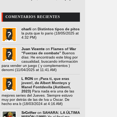
COMENTARIOS RECIENTES
charli
on
Distintos tipos de pitos
la puta que lo pario
(18/05/2025 at
4:32 PM)
Juan Vicente
on
Flames of War
“Fuerzas de combate”
Buenos
días: He encontrado este blog por
casualidad, buscando información
para vender un juego ( y complementos )
denomi
(11/04/2025 at 11:41 AM)
L RON
on
¡Para ti, que eras
joven!, de Albert Monteys y
Manel Fontdevila (Astiberri,
2023)
Para nada era una de las
mejores series del Jueves. Siempre estuvo
muy por detrás de las de Iva u Oscar. De
hecho era b
(18/03/2024 at 4:16 AM)
SrGrifter
on
SAHARA: LA ÚLTIMA
MISIÓN (1995)
Yo al final me