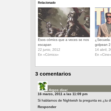
(Se
(Se
Relacionado
abre
abre
en
en
una
una
ventana
ventana
nueva)
nueva)
Esos cómics que a veces se nos
¿Secuela
escapan
golpean 2
22 junio, 2012
14 abril, 
En «Cómics»
En «Cine
3 comentarios
Argos
dice:
16 marzo, 2011 a las 11:09 pm
Si hablamos de Nightwish la pregunta es ¿tu d
Responder