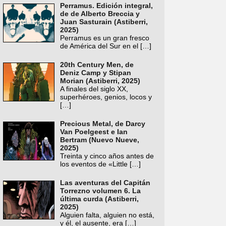
Perramus. Edición integral,
de de Alberto Breccia y
Juan Sasturain (Astiberri,
2025)
Perramus es un gran fresco
de América del Sur en el
[…]
20th Century Men, de
Deniz Camp y Stipan
Morian (Astiberri, 2025)
A finales del siglo XX,
superhéroes, genios, locos y
[…]
Precious Metal, de Darcy
Van Poelgeest e Ian
Bertram (Nuevo Nueve,
2025)
Treinta y cinco años antes de
los eventos de «Little
[…]
Las aventuras del Capitán
Torrezno volumen 6. La
última curda (Astiberri,
2025)
Alguien falta, alguien no está,
y él, el ausente, era
[…]