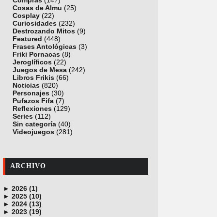
Compras
(147)
Cosas de Almu
(25)
Cosplay
(22)
Curiosidades
(232)
Destrozando Mitos
(9)
Featured
(448)
Frases Antológicas
(3)
Friki Pornacas
(8)
Jeroglíficos
(22)
Juegos de Mesa
(242)
Libros Frikis
(66)
Noticias
(820)
Personajes
(30)
Pufazos Fifa
(7)
Reflexiones
(129)
Series
(112)
Sin categoría
(40)
Videojuegos
(281)
ARCHIVO
►
2026 (1)
►
junio (1)
2025 (10)
►
noviembre (1)
2024 (13)
►
octubre (1)
diciembre (4)
2023 (19)