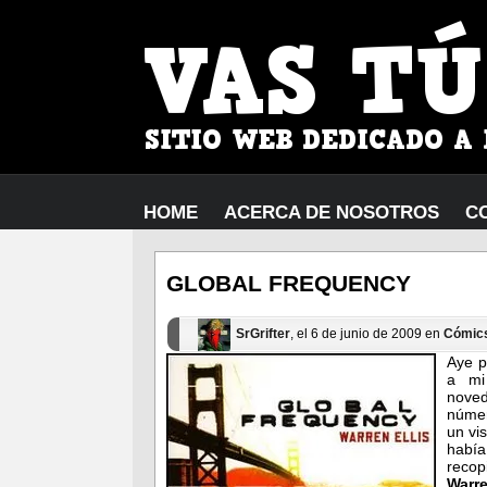
HOME
ACERCA DE NOSOTROS
C
GLOBAL FREQUENCY
SrGrifter
, el 6 de junio de 2009 en
Cómic
Aye p
a mi
nove
númer
un vi
había
recopi
Warre