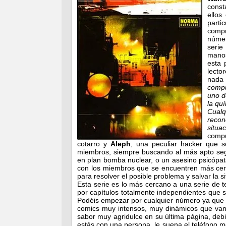
const
ellos
parti
compr
númer
serie
manos
esta 
lecto
nada
compu
uno d
la qu
Cual
recon
situ
compu
cotarro y
Aleph
, una peculiar hacker que s
miembros, siempre buscando al más apto segú
en plan bomba nuclear, o un asesino psicópata
con los miembros que se encuentren más cer
para resolver el posible problema y salvar la si
Esta serie es lo más cercano a una serie de t
por capítulos totalmente independientes que 
Podéis empezar por cualquier número ya que n
comics muy intensos, muy dinámicos que van 
sabor muy agridulce en su última página, debi
estás con una persona, le suena el teléfono m