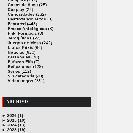
Compras
(147)
Cosas de Almu
(25)
Cosplay
(22)
Curiosidades
(232)
Destrozando Mitos
(9)
Featured
(448)
Frases Antológicas
(3)
Friki Pornacas
(8)
Jeroglíficos
(22)
Juegos de Mesa
(242)
Libros Frikis
(66)
Noticias
(820)
Personajes
(30)
Pufazos Fifa
(7)
Reflexiones
(129)
Series
(112)
Sin categoría
(40)
Videojuegos
(281)
ARCHIVO
►
2026 (1)
►
junio (1)
2025 (10)
►
noviembre (1)
2024 (13)
►
octubre (1)
diciembre (4)
2023 (19)