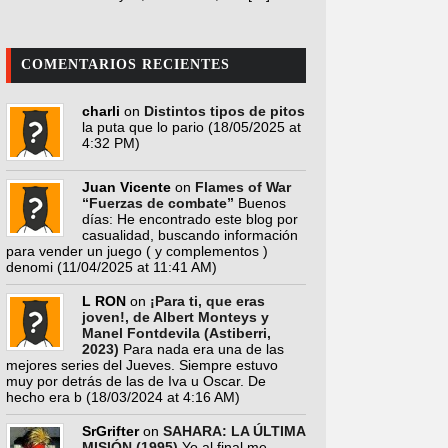
COMENTARIOS RECIENTES
charli
on
Distintos tipos de pitos
la puta que lo pario
(18/05/2025 at
4:32 PM)
Juan Vicente
on
Flames of War
“Fuerzas de combate”
Buenos
días: He encontrado este blog por
casualidad, buscando información
para vender un juego ( y complementos )
denomi
(11/04/2025 at 11:41 AM)
L RON
on
¡Para ti, que eras
joven!, de Albert Monteys y
Manel Fontdevila (Astiberri,
2023)
Para nada era una de las
mejores series del Jueves. Siempre estuvo
muy por detrás de las de Iva u Oscar. De
hecho era b
(18/03/2024 at 4:16 AM)
SrGrifter
on
SAHARA: LA ÚLTIMA
MISIÓN (1995)
Yo al final me