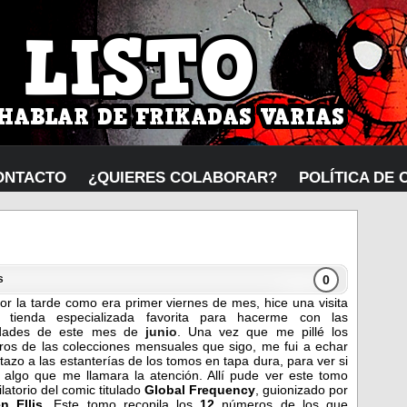
ONTACTO
¿QUIERES COLABORAR?
POLÍTICA DE 
0
s
or la tarde como era primer viernes de mes, hice una visita
 tienda especializada favorita para hacerme con las
dades de este mes de
junio
. Una vez que me pillé los
os de las colecciones mensuales que sigo, me fui a echar
stazo a las estanterías de los tomos en tapa dura, para ver si
 algo que me llamara la atención. Allí pude ver este tomo
latorio del comic titulado
Global Frequency
, guionizado por
n Ellis
. Este tomo recopila los
12
números de los que