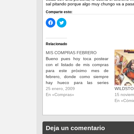
sal pitando porque algo muy chungo va a pasa
Comparte esto:
Haz
Haz
clic
clic
para
para
compartir
compartir
en
en
Facebook
Twitter
(Se
(Se
Relacionado
abre
abre
en
en
MIS COMPRAS FEBRERO
una
una
ventana
ventana
Bueno pues hoy toca postear
nueva)
nueva)
con el listado de mis compras
para este próximo mes de
febrero, donde como siempre
hay hueco para las series
mensuales que sigo y para
25 enero, 2009
WILDST
algunos tomos quue me
En «Compras»
15 noviem
interesan, que recogen varios
En «Cómi
números que componen alguna
historia completa autoconclusiva.
Aprovecho para resaltar entre
todos…
Deja un comentario