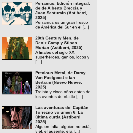
Perramus. Edición integral,
de de Alberto Breccia y
Juan Sasturain (Astiberri,
2025)
Perramus es un gran fresco
de América del Sur en el
[…]
20th Century Men, de
Deniz Camp y Stipan
Morian (Astiberri, 2025)
A finales del siglo XX,
superhéroes, genios, locos y
[…]
Precious Metal, de Darcy
Van Poelgeest e Ian
Bertram (Nuevo Nueve,
2025)
Treinta y cinco años antes de
los eventos de «Little
[…]
Las aventuras del Capitán
Torrezno volumen 6. La
última curda (Astiberri,
2025)
Alguien falta, alguien no está,
y él, el ausente, era
[…]