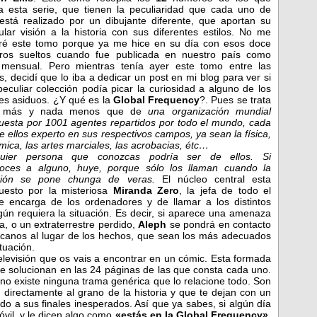
a esta serie, que tienen la peculiaridad que cada uno de
 está realizado por un dibujante diferente, que aportan su
cular visión a la historia con sus diferentes estilos. No me
é este tomo porque ya me hice en su día con esos doce
os sueltos cuando fue publicada en nuestro país como
 mensual. Pero mientras tenía ayer este tomo entre las
, decidí que lo iba a dedicar un post en mi blog para ver si
peculiar colección podía picar la curiosidad a alguno de los
res asiduos. ¿Y qué es la
Global Frequency
?. Pues se trata
 más y nada menos que de
una organización mundial
esta por 1001 agentes repartidos por todo el mundo, cada
e ellos experto en sus respectivos campos, ya sean la física,
ímica, las artes marciales, las acrobacias, étc…
quier persona que conozcas podría ser de ellos. Si
oces a alguno, huye, porque sólo los llaman cuando la
ación se pone chunga de veras.
El núcleo central esta
esto por la misteriosa
Miranda Zero
, la jefa de todo el
e encarga de los ordenadores y de llamar a los distintos
n requiera la situación. Es decir, si aparece una amenaza
, o un extraterrestre perdido,
Aleph
se pondrá en contacto
canos al lugar de los hechos, que sean los más adecuados
tuación.
elevisión que os vais a encontrar en un cómic. Esta formada
se solucionan en las 24 páginas de las que consta cada uno.
o existe ninguna trama genérica que lo relacione todo. Son
directamente al grano de la historia y que te dejan con un
do a sus finales inesperados. Así que ya sabes, si algún día
óvil, y le dicen algo como
«estás en la Global Frequency»
,