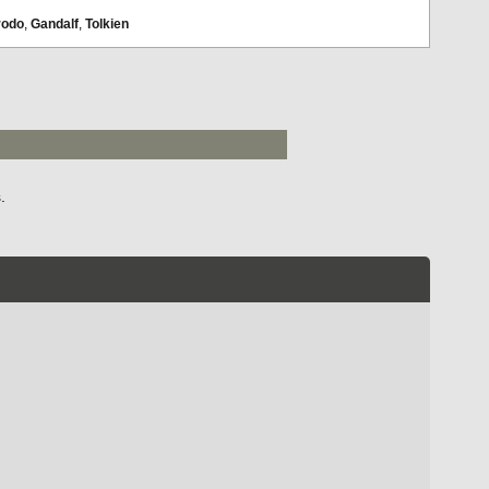
rodo
,
Gandalf
,
Tolkien
.