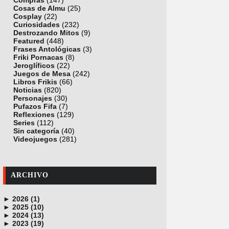
Compras
(147)
Cosas de Almu
(25)
Cosplay
(22)
Curiosidades
(232)
Destrozando Mitos
(9)
Featured
(448)
Frases Antológicas
(3)
Friki Pornacas
(8)
Jeroglíficos
(22)
Juegos de Mesa
(242)
Libros Frikis
(66)
Noticias
(820)
Personajes
(30)
Pufazos Fifa
(7)
Reflexiones
(129)
Series
(112)
Sin categoría
(40)
Videojuegos
(281)
ARCHIVO
►
2026 (1)
►
junio (1)
2025 (10)
►
noviembre (1)
2024 (13)
►
octubre (1)
diciembre (4)
2023 (19)