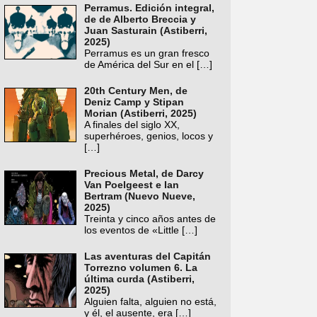
Perramus. Edición integral,
de de Alberto Breccia y
Juan Sasturain (Astiberri,
2025)
Perramus es un gran fresco
de América del Sur en el
[…]
20th Century Men, de
Deniz Camp y Stipan
Morian (Astiberri, 2025)
A finales del siglo XX,
superhéroes, genios, locos y
[…]
Precious Metal, de Darcy
Van Poelgeest e Ian
Bertram (Nuevo Nueve,
2025)
Treinta y cinco años antes de
los eventos de «Little
[…]
Las aventuras del Capitán
Torrezno volumen 6. La
última curda (Astiberri,
2025)
Alguien falta, alguien no está,
y él, el ausente, era
[…]