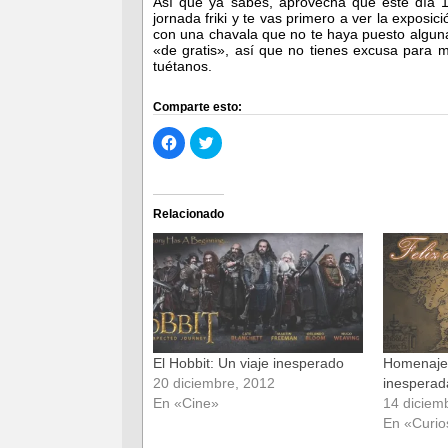
Así que ya sabes, aprovecha que este día 
jornada friki y te vas primero a ver la exposic
con una chavala que no te haya puesto algun
«de gratis», así que no tienes excusa para m
tuétanos.
Comparte esto:
Haz
Haz
clic
clic
para
para
compartir
compartir
en
en
Facebook
Twitter
(Se
(Se
Relacionado
abre
abre
en
en
una
una
ventana
ventana
nueva)
nueva)
El Hobbit: Un viaje inesperado
Homenaje 
20 diciembre, 2012
inesperad
En «Cine»
14 diciem
En «Curio