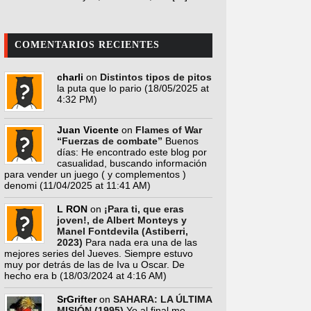
COMENTARIOS RECIENTES
charli
on
Distintos tipos de pitos
la puta que lo pario
(18/05/2025 at
4:32 PM)
Juan Vicente
on
Flames of War
“Fuerzas de combate”
Buenos
días: He encontrado este blog por
casualidad, buscando información
para vender un juego ( y complementos )
denomi
(11/04/2025 at 11:41 AM)
L RON
on
¡Para ti, que eras
joven!, de Albert Monteys y
Manel Fontdevila (Astiberri,
2023)
Para nada era una de las
mejores series del Jueves. Siempre estuvo
muy por detrás de las de Iva u Oscar. De
hecho era b
(18/03/2024 at 4:16 AM)
SrGrifter
on
SAHARA: LA ÚLTIMA
MISIÓN (1995)
Yo al final me