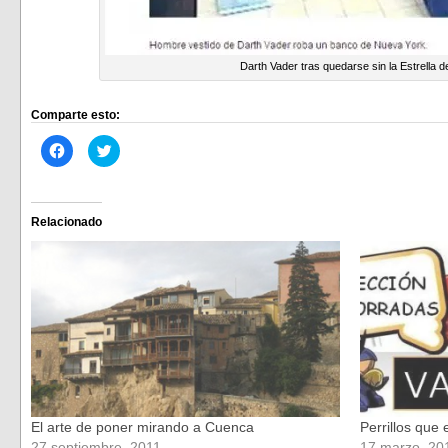
Darth Vader tras quedarse sin la Estrella d
Comparte esto:
Haz
Haz
clic
clic
para
para
compartir
compartir
en
en
Facebook
Twitter
(Se
(Se
Relacionado
abre
abre
en
en
una
una
ventana
ventana
nueva)
nueva)
El arte de poner mirando a Cuenca
Perrillos que
27 septiembre, 2011
17 marzo, 20