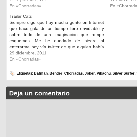
En «Chorradas»
En «Chorrad
Trailer Cats
Siempre digo que hay mucha gente en Internet
que hace gala de un tiempo libre envidiable y
sobre todo de una imaginación que rompe
esquemas. Me he quedado de piedra al
enterarme hoy vía twitter de que alguien había
modificado el trailer de la última película de
29 diciembre, 2011
Batman cambiando los…
En «Chorradas»
Etiquetas:
Batman
,
Bender
,
Chorradas
,
Joker
,
Pikachu
,
Silver Surfer
,
Deja un comentario