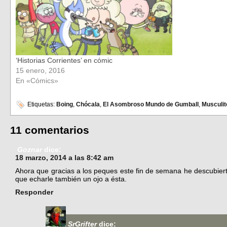
‘Historias Corrientes’ en cómic
15 enero, 2016
En «Cómics»
Etiquetas:
Boing
,
Chócala
,
El Asombroso Mundo de Gumball
,
Musculit
11 comentarios
Goznar
dice:
18 marzo, 2014 a las 8:42 am
Ahora que gracias a los peques este fin de semana he descubier
que echarle también un ojo a ésta.
Responder
SrGrifter
dice: