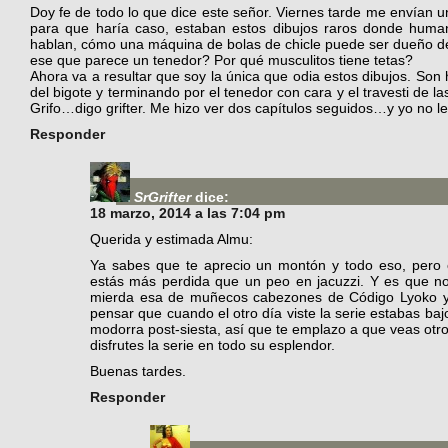
Doy fe de todo lo que dice este señor. Viernes tarde me envían 
para que haría caso, estaban estos dibujos raros donde huma
hablan, cómo una máquina de bolas de chicle puede ser dueño de
ese que parece un tenedor? Por qué musculitos tiene tetas?
Ahora va a resultar que soy la única que odia estos dibujos. So
del bigote y terminando por el tenedor con cara y el travesti de las
Grifo…digo grifter. Me hizo ver dos capítulos seguidos…y yo no le
Responder
SrGrifter
dice:
18 marzo, 2014 a las 7:04 pm
Querida y estimada Almu:
Ya sabes que te aprecio un montón y todo eso, pero 
estás más perdida que un peo en jacuzzi. Y es que n
mierda esa de muñecos cabezones de Código Lyoko y n
pensar que cuando el otro día viste la serie estabas bajo
modorra post-siesta, así que te emplazo a que veas otr
disfrutes la serie en todo su esplendor.
Buenas tardes.
Responder