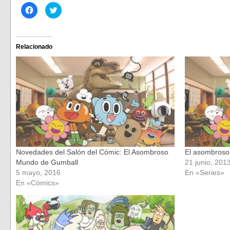
Haz
Haz
clic
clic
para
para
compartir
compartir
en
en
Facebook
Twitter
(Se
(Se
Relacionado
abre
abre
en
en
una
una
ventana
ventana
nueva)
nueva)
Novedades del Salón del Cómic: El Asombroso
El asombroso
Mundo de Gumball
21 junio, 201
5 mayo, 2016
En «Series»
En «Cómics»