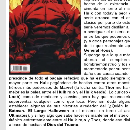
hecho de la existenci
cimenta en torno al mis
Hulk
con todavía peor 
serie arranca con el a
clásico por parte de est
serie veremos desfilar 
a averiguar el misterio 
entre los que podemos 
(y a otros personajes q
de lo que realmente a
General Ross
).
Supongo que lo que más 
aborda el sempiter
hombre/monstruo y los 
atormentado por su senti
daño que causa cuando de
prescinde de todo el bagaje reflexivo que ha estado siempre li
mayor parte es
Hulk
pegándose de hostias contra otros monstr
héroes más poderosos de
Marvel
(la lucha contra
Thor
me ha g
mejor es la pelea entre el
Hulk rojo
y el
Hulk verde
). Lo curioso
Loeb
) como de mediocre y cansino, pero hay que reconocerle
superventas cualquier comic que toca. Pero sin duda algun
establecer algunas de sus historias alrededor del “¿Quién l
Batman: El Largo Halloween
o el misterio en torno al a
Ultimates
), y si hay algo que sabe hacer es mantener el misterio
titánico enfrentamiento entre el
Hulk rojo
y
Thor
, donde ese diab
a base de hostias al
Dios del Trueno.