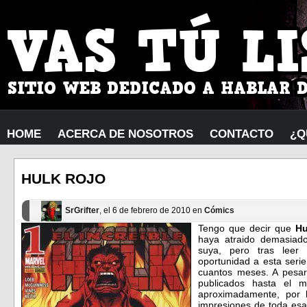
HOME
ACERCA DE NOSOTROS
CONTACTO
¿Q
HULK ROJO
SrGrifter
, el 6 de febrero de 2010 en
Cómics
Tengo que decir que
H
haya atraido demasiad
suya, pero tras leer
oportunidad a esta seri
cuantos meses. A pesa
publicados hasta el 
aproximadamente, por 
impresiones de toda esa 