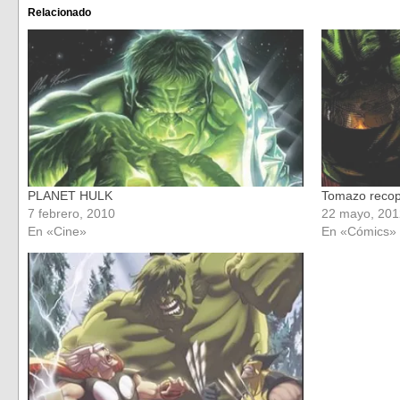
(Se
(Se
Relacionado
abre
abre
en
en
una
una
ventana
ventana
nueva)
nueva)
PLANET HULK
Tomazo recopi
7 febrero, 2010
22 mayo, 201
En «Cine»
En «Cómics»