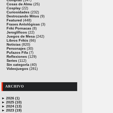
Compras
(147)
Cosas de Almu
(25)
Cosplay
(22)
Curiosidades
(232)
Destrozando Mitos
(9)
Featured
(448)
Frases Antológicas
(3)
Friki Pornacas
(8)
Jeroglíficos
(22)
Juegos de Mesa
(242)
Libros Frikis
(66)
Noticias
(820)
Personajes
(30)
Pufazos Fifa
(7)
Reflexiones
(129)
Series
(112)
Sin categoría
(40)
Videojuegos
(281)
ARCHIVO
►
2026 (1)
►
junio (1)
2025 (10)
►
noviembre (1)
2024 (13)
►
octubre (1)
diciembre (4)
2023 (19)