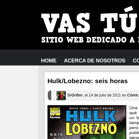
HOME
ACERCA DE NOSOTROS
C
Hulk/Lobezno: seis horas
SrGrifter
, el 14 de julio de 2011 en
Cómic
Una 
qué 
un b
tamp
pero
pub
pers