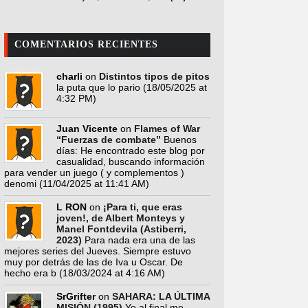
COMENTARIOS RECIENTES
charli
on
Distintos tipos de pitos
la puta que lo pario
(18/05/2025 at
4:32 PM)
Juan Vicente
on
Flames of War
“Fuerzas de combate”
Buenos
días: He encontrado este blog por
casualidad, buscando información
para vender un juego ( y complementos )
denomi
(11/04/2025 at 11:41 AM)
L RON
on
¡Para ti, que eras
joven!, de Albert Monteys y
Manel Fontdevila (Astiberri,
2023)
Para nada era una de las
mejores series del Jueves. Siempre estuvo
muy por detrás de las de Iva u Oscar. De
hecho era b
(18/03/2024 at 4:16 AM)
SrGrifter
on
SAHARA: LA ÚLTIMA
MISIÓN (1995)
Yo al final me