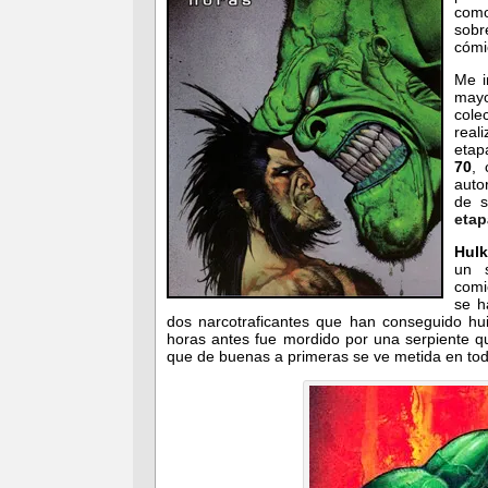
com
sobr
cómi
Me i
mayo
col
real
etap
70
,
auto
de s
etap
Hulk
un 
comi
se h
dos narcotraficantes que han conseguido hu
horas antes fue mordido por una serpiente qu
que de buenas a primeras se ve metida en tod