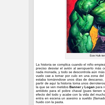
Este Hulk tie
La historia se complica cuando el niño empiez
preciso desviar el avión al aeropuerto más 
nada monada, y todo se descontrola aún má
vuelo cae a tomar por culo en una zona del
estaba tománndose unos días de descanso, r
partir de aquí la historia toma unos derrotero
la que se ven metidos
Banner
y
Logan
para r
antídoto para el pobre chaval (pues tienen 
efecto del todo y acabe con la vida del muc
entra en escena un asesino a sueldo (llama
huido con la pasta.