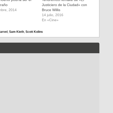
traño
Justiciero de la Ciudad» con
mbre, 2014
Bruce Willis
»
14 julio, 2016
En «Cine»
arvel
,
Sam Kieth
,
Scott Kolins