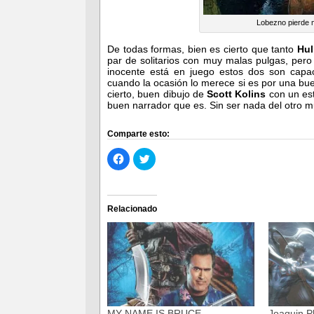
Lobezno pierde m
De todas formas, bien es cierto que tanto
Hu
par de solitarios con muy malas pulgas, pero
inocente está en juego estos dos son capac
cuando la ocasión lo merece si es por una bue
cierto, buen dibujo de
Scott Kolins
con un est
buen narrador que es. Sin ser nada del otro
Comparte esto:
Haz
Haz
clic
clic
para
para
compartir
compartir
en
en
Facebook
Twitter
(Se
(Se
Relacionado
abre
abre
en
en
una
una
ventana
ventana
nueva)
nueva)
MY NAME IS BRUCE
Joaquin P