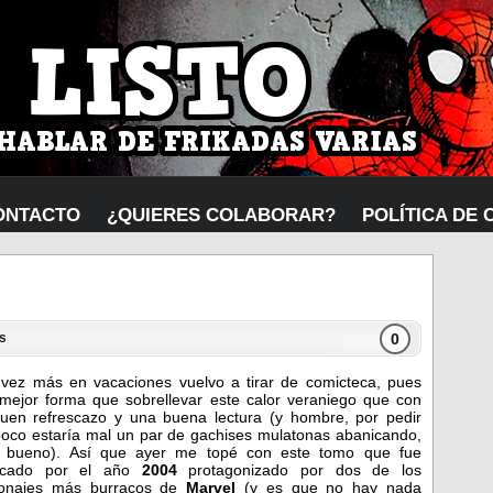
ONTACTO
¿QUIERES COLABORAR?
POLÍTICA DE 
0
s
vez más en vacaciones vuelvo a tirar de comicteca, pues
mejor forma que sobrellevar este calor veraniego que con
uen refrescazo y una buena lectura (y hombre, por pedir
oco estaría mal un par de gachises mulatonas abanicando,
 bueno). Así que ayer me topé con este tomo que fue
licado por el año
2004
protagonizado por dos de los
onajes más burracos de
Marvel
(y es que no hay nada