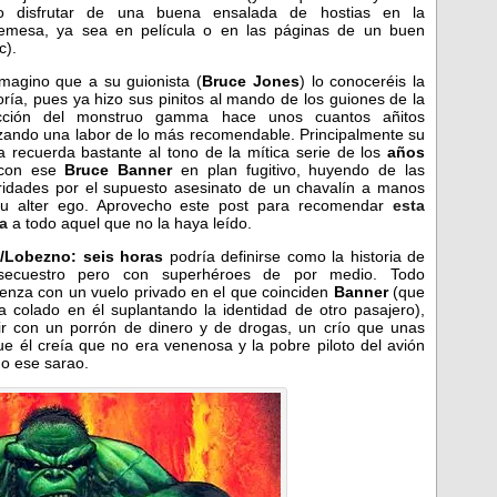
o disfrutar de una buena ensalada de hostias en la
emesa, ya sea en película o en las páginas de un buen
c).
magino que a su guionista (
Bruce Jones
) lo conoceréis la
ría, pues ya hizo sus pinitos al mando de los guiones de la
ección del monstruo gamma hace unos cuantos añitos
izando una labor de lo más recomendable. Principalmente su
a recuerda bastante al tono de la mítica serie de los
años
 con ese
Bruce Banner
en plan fugitivo, huyendo de las
ridades por el supuesto asesinato de un chavalín a manos
u alter ego. Aprovecho este post para recomendar
esta
a
a todo aquel que no la haya leído.
/Lobezno: seis horas
podría definirse como la historia de
secuestro pero con superhéroes de por medio. Todo
enza con un vuelo privado en el que coinciden
Banner
(que
a colado en él suplantando la identidad de otro pasajero),
ir con un porrón de dinero y de drogas, un crío que unas
e él creía que no era venenosa y la pobre piloto del avión
o ese sarao.