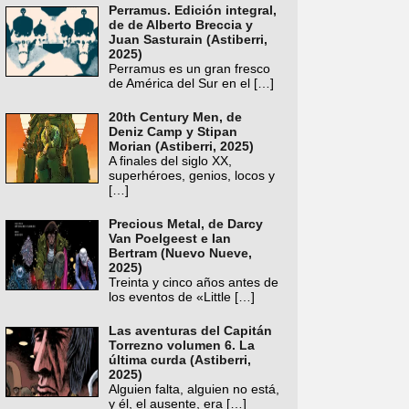
Perramus. Edición integral,
de de Alberto Breccia y
Juan Sasturain (Astiberri,
2025)
Perramus es un gran fresco
de América del Sur en el
[…]
20th Century Men, de
Deniz Camp y Stipan
Morian (Astiberri, 2025)
A finales del siglo XX,
superhéroes, genios, locos y
[…]
Precious Metal, de Darcy
Van Poelgeest e Ian
Bertram (Nuevo Nueve,
2025)
Treinta y cinco años antes de
los eventos de «Little
[…]
Las aventuras del Capitán
Torrezno volumen 6. La
última curda (Astiberri,
2025)
Alguien falta, alguien no está,
y él, el ausente, era
[…]