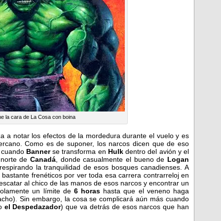
ne la cara de La Cosa con boina
a a notar los efectos de la mordedura durante el vuelo y es
cercano. Como es de suponer, los narcos dicen que de eso
s cuando
Banner
se transforma en
Hulk
dentro del avión y el
 norte de
Canadá
, donde casualmente el bueno de
Logan
espirando la tranquilidad de esos bosques canadienses. A
s bastante frenéticos por ver toda esa carrera contrarreloj en
escatar al chico de las manos de esos narcos y encontrar un
solamente un límite de
6 horas
hasta que el veneno haga
hacho). Sin embargo, la cosa se complicará aún más cuando
do
el Despedazador
) que va detrás de esos narcos que han