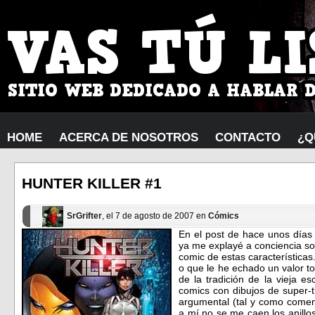
HOME
ACERCA DE NOSOTROS
CONTACTO
¿Q
HUNTER KILLER #1
SrGrifter
, el 7 de agosto de 2007 en
Cómics
En el post de hace unos dí
ya me explayé a conciencia s
comic de estas características
o que le he echado un valor 
de la tradición de la vieja 
comics con dibujos de super-t
argumental (tal y como comen
a mí no se me caen los anillo