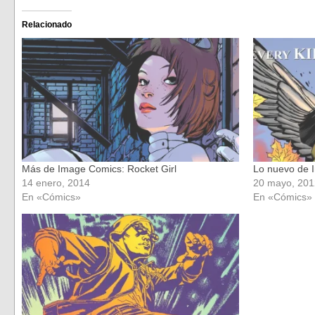
en
en
Facebook
Twitter
(Se
(Se
Relacionado
abre
abre
en
en
una
una
ventana
ventana
nueva)
nueva)
Más de Image Comics: Rocket Girl
Lo nuevo de I
14 enero, 2014
20 mayo, 201
En «Cómics»
En «Cómics»