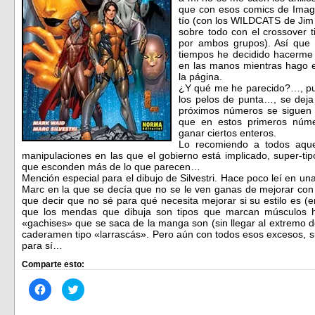
que con esos comics de Imag
tío (con los WILDCATS de Jim
sobre todo con el crossover 
por ambos grupos).
Así que 
tiempos he decidido hacerme
en las manos mientras hago e
la página.
¿Y qué me he parecido?…, pue
los pelos de punta…, se deja
próximos números se siguen m
que en estos primeros núme
ganar ciertos enteros.
Lo recomiendo a todos aquel
manipulaciones en las que el gobierno está implicado, super-ti
que esconden más de lo que parecen…
Mención especial para el dibujo de Silvestri. Hace poco leí en un
Marc en la que se decía que no se le ven ganas de mejorar con 
que decir que no sé para qué necesita mejorar si su estilo es (e
que los mendas que dibuja son tipos que marcan músculos h
«gachises» que se saca de la manga son (sin llegar al extremo 
caderamen tipo «larrascás». Pero aún con todos esos excesos, su
para sí…
Comparte esto:
Haz
Haz
clic
clic
para
para
compartir
compartir