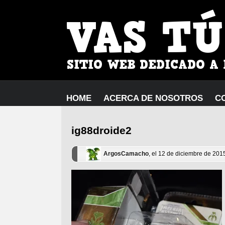
HOME
ACERCA DE NOSOTROS
C
ig88droide2
ArgosCamacho
, el 12 de diciembre de 201