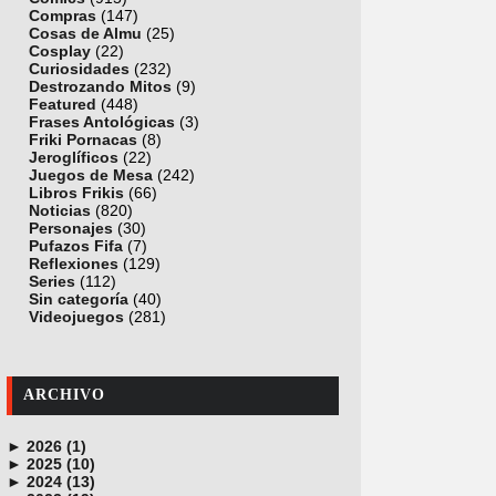
Compras
(147)
Cosas de Almu
(25)
Cosplay
(22)
Curiosidades
(232)
Destrozando Mitos
(9)
Featured
(448)
Frases Antológicas
(3)
Friki Pornacas
(8)
Jeroglíficos
(22)
Juegos de Mesa
(242)
Libros Frikis
(66)
Noticias
(820)
Personajes
(30)
Pufazos Fifa
(7)
Reflexiones
(129)
Series
(112)
Sin categoría
(40)
Videojuegos
(281)
ARCHIVO
►
2026 (1)
►
junio (1)
2025 (10)
►
noviembre (1)
2024 (13)