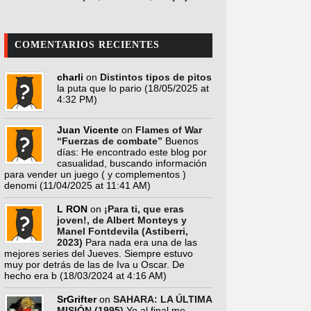
COMENTARIOS RECIENTES
charli
on
Distintos tipos de pitos
la puta que lo pario
(18/05/2025 at
4:32 PM)
Juan Vicente
on
Flames of War
“Fuerzas de combate”
Buenos
días: He encontrado este blog por
casualidad, buscando información
para vender un juego ( y complementos )
denomi
(11/04/2025 at 11:41 AM)
L RON
on
¡Para ti, que eras
joven!, de Albert Monteys y
Manel Fontdevila (Astiberri,
2023)
Para nada era una de las
mejores series del Jueves. Siempre estuvo
muy por detrás de las de Iva u Oscar. De
hecho era b
(18/03/2024 at 4:16 AM)
SrGrifter
on
SAHARA: LA ÚLTIMA
MISIÓN (1995)
Yo al final me