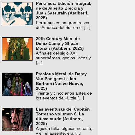
Perramus. Edición integral,
de de Alberto Breccia y
Juan Sasturain (Astiberri,
2025)
Perramus es un gran fresco
de América del Sur en el
[…]
20th Century Men, de
Deniz Camp y Stipan
Morian (Astiberri, 2025)
A finales del siglo XX,
superhéroes, genios, locos y
[…]
Precious Metal, de Darcy
Van Poelgeest e Ian
Bertram (Nuevo Nueve,
2025)
Treinta y cinco años antes de
los eventos de «Little
[…]
Las aventuras del Capitán
Torrezno volumen 6. La
última curda (Astiberri,
2025)
Alguien falta, alguien no está,
y él, el ausente, era
[…]