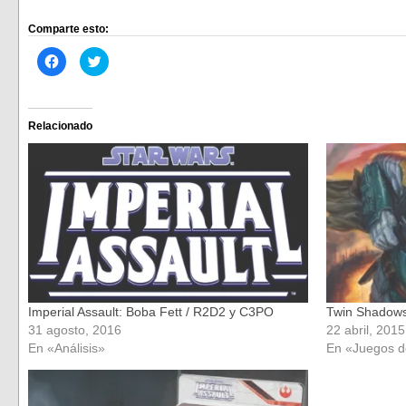
Comparte esto:
Haz
Haz
clic
clic
para
para
compartir
compartir
en
en
Facebook
Twitter
(Se
(Se
Relacionado
abre
abre
en
en
una
una
ventana
ventana
nueva)
nueva)
Imperial Assault: Boba Fett / R2D2 y C3PO
Twin Shadows,
31 agosto, 2016
22 abril, 2015
En «Análisis»
En «Juegos 