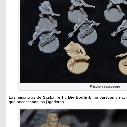
Plástico a cascoporro
Las miniaturas de
Saska
Teft
y
Biv Bodhrik
me parecen un acie
que necesitaban los jugadores.