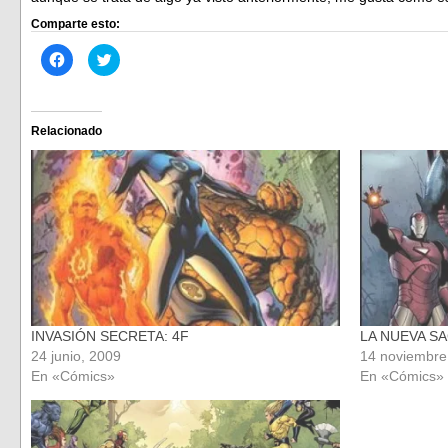
Comparte esto:
Haz
Haz
clic
clic
para
para
compartir
compartir
en
en
Facebook
Twitter
(Se
(Se
Relacionado
abre
abre
en
en
una
una
ventana
ventana
nueva)
nueva)
INVASIÓN SECRETA: 4F
LA NUEVA SA
24 junio, 2009
14 noviembre
En «Cómics»
En «Cómics»