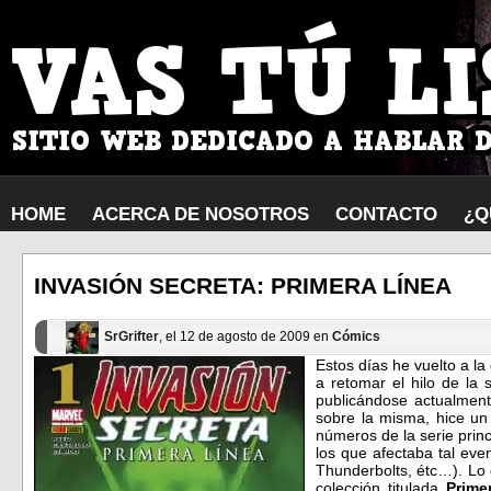
HOME
ACERCA DE NOSOTROS
CONTACTO
¿Q
INVASIÓN SECRETA: PRIMERA LÍNEA
SrGrifter
, el 12 de agosto de 2009 en
Cómics
Estos días he vuelto a la
a retomar el hilo de la 
publicándose actualment
sobre la misma, hice un
números de la serie princ
los que afectaba tal ev
Thunderbolts, étc…). Lo 
colección titulada
Prime