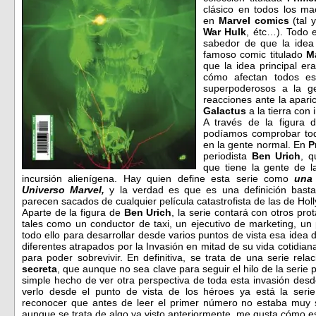
clásico en todos los m
en
Marvel comics
(tal 
War Hulk
, étc…). Todo 
sabedor de que la idea
famoso comic titulado
M
que la idea principal e
cómo afectan todos es
superpoderosos a la g
reacciones ante la apari
Galactus
a la tierra con
A través de la figura d
podíamos comprobar tod
en la gente normal. En
P
periodista
Ben Urich
, q
que tiene la gente de l
incursión alienígena. Hay quien define esta serie como
una
Universo Marvel,
y la verdad es que es una definición bas
parecen sacados de cualquier película catastrofista de las de Hol
Aparte de la figura de
Ben Urich
, la serie contará con otros pr
tales como un conductor de taxi, un ejecutivo de marketing, un 
todo ello para desarrollar desde varios puntos de vista esa ide
diferentes atrapados por la Invasión en mitad de su vida cotidian
para poder sobrevivir. En definitiva, se trata de una serie re
secreta
, que aunque no sea clave para seguir el hilo de la serie pr
simple hecho de ver otra perspectiva de toda esta invasión desd
verlo desde el punto de vista de los héroes ya está la serie
reconocer que antes de leer el primer número no estaba muy
aunque se trata de algo ya visto anteriormente, me gusta cómo e