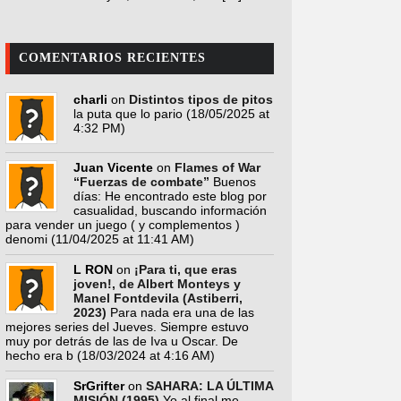
COMENTARIOS RECIENTES
charli
on
Distintos tipos de pitos
la puta que lo pario
(18/05/2025 at
4:32 PM)
Juan Vicente
on
Flames of War
“Fuerzas de combate”
Buenos
días: He encontrado este blog por
casualidad, buscando información
para vender un juego ( y complementos )
denomi
(11/04/2025 at 11:41 AM)
L RON
on
¡Para ti, que eras
joven!, de Albert Monteys y
Manel Fontdevila (Astiberri,
2023)
Para nada era una de las
mejores series del Jueves. Siempre estuvo
muy por detrás de las de Iva u Oscar. De
hecho era b
(18/03/2024 at 4:16 AM)
SrGrifter
on
SAHARA: LA ÚLTIMA
MISIÓN (1995)
Yo al final me