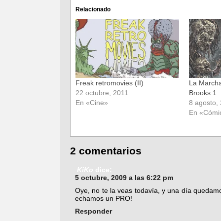
Facebook
Twitter
(Se
(Se
Relacionado
abre
abre
en
en
una
una
ventana
ventana
nueva)
nueva)
Freak retromovies (II)
La March
22 octubre, 2011
Brooks 1
En «Cine»
8 agosto,
En «Cómi
2 comentarios
KiKo
dice:
5 octubre, 2009 a las 6:22 pm
Oye, no te la veas todavía, y una día quedam
echamos un PRO!
Responder