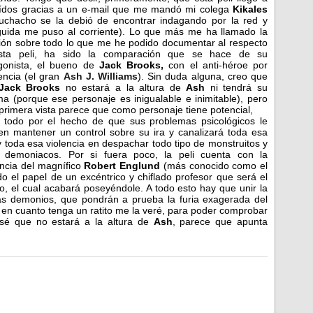
ídos gracias a un e-mail que me mandó mi colega
Kikales
uchacho se la debió de encontrar indagando por la red y
uida me puso al corriente). Lo que más me ha llamado la
ión sobre todo lo que me he podido documentar al respecto
sta peli, ha sido la comparación que se hace de su
gonista, el bueno de
Jack Brooks,
con el anti-héroe por
encia (el gran
Ash J. Williams
). Sin duda alguna, creo que
Jack Brooks
no estará a la altura de
Ash
ni tendrá su
ma
(porque ese personaje es inigualable e inimitable), pero
 primera vista parece que como personaje tiene potencial,
 todo por el hecho de que sus problemas psicológicos le
en mantener un control sobre su ira y canalizará toda esa
 y toda esa violencia en despachar todo tipo de monstruitos y
 demoniacos. Por si fuera poco, la peli cuenta con la
ncia del magnífico
Robert Englund
(más conocido como el
do el papel de un excéntrico y chiflado profesor que será el
o, el cual acabará poseyéndole. A todo esto hay que unir la
s demonios, que pondrán a prueba la furia exagerada del
y en cuanto tenga un ratito me la veré, para poder comprobar
 sé que no estará a la altura de
Ash
, parece que apunta