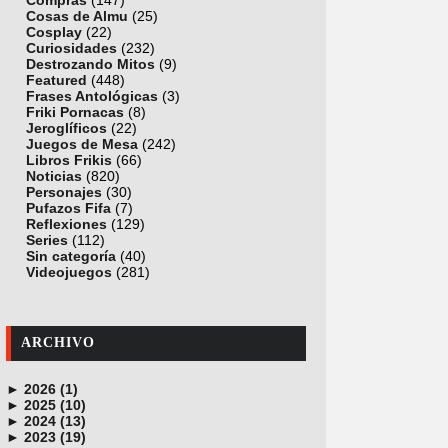
Compras
(147)
Cosas de Almu
(25)
Cosplay
(22)
Curiosidades
(232)
Destrozando Mitos
(9)
Featured
(448)
Frases Antológicas
(3)
Friki Pornacas
(8)
Jeroglíficos
(22)
Juegos de Mesa
(242)
Libros Frikis
(66)
Noticias
(820)
Personajes
(30)
Pufazos Fifa
(7)
Reflexiones
(129)
Series
(112)
Sin categoría
(40)
Videojuegos
(281)
ARCHIVO
►
2026 (1)
►
junio (1)
2025 (10)
►
noviembre (1)
2024 (13)
►
octubre (1)
diciembre (4)
2023 (19)