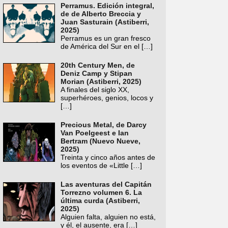
Perramus. Edición integral,
de de Alberto Breccia y
Juan Sasturain (Astiberri,
2025)
Perramus es un gran fresco
de América del Sur en el
[…]
20th Century Men, de
Deniz Camp y Stipan
Morian (Astiberri, 2025)
A finales del siglo XX,
superhéroes, genios, locos y
[…]
Precious Metal, de Darcy
Van Poelgeest e Ian
Bertram (Nuevo Nueve,
2025)
Treinta y cinco años antes de
los eventos de «Little
[…]
Las aventuras del Capitán
Torrezno volumen 6. La
última curda (Astiberri,
2025)
Alguien falta, alguien no está,
y él, el ausente, era
[…]