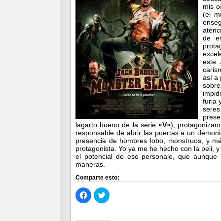
mis o
(el m
enseg
atenc
de e
prota
excel
este
caris
así a
sobre
impid
furia
seres
prese
lagarto bueno de la serie
«V»
), protagonizan
responsable de abrir las puertas a un demoni
presencia de hombres lobo, monstruos, y má
protagonista. Yo ya me he hecho con la peli, 
el potencial de ese personaje, que aunque
maneras.
Comparte esto:
Haz
Haz
clic
clic
para
para
compartir
compartir
en
en