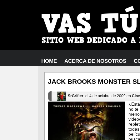
HOME
ACERCA DE NOSOTROS
C
JACK BROOKS MONSTER S
SrGrifter
, el 4 de octubre de 2009 en
Cine
¿Está
no te
menos
video
reple
todas
pelíc
busca