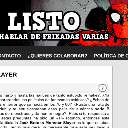
ONTACTO
¿QUIERES COLABORAR?
POLÍTICA DE 
LAYER
2
s harto y hasta las narices de tanto estúpido remake?. ¿Ya
 sorprenden las películas de fantasmas asiáticos? ¿Echas de
 el terror que se hacía en los 70 y 80? ¿Fuiste una rata de
club y te entusiasmaban esas pelis de auténtica
serie B
tas de monstruos y de humor negro?. Pues si tu respuesta a
 estas preguntas ha sido un «sí» rotundo, entonces esta
ula titulada
Jack Brooks Monster Slayer
es lo que estabas
ndo. Tengo que decir, primeramente, que esta peli llegó a