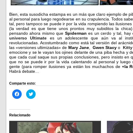
Bien, esta susodicha estampa es un más que claro ejemplo de pi
al personal para luego regodearse en su crapulencia. Todos sa
tal, pero tampoco se puede ir por la vida rompiendo las ilusiones
(la verdad es que tiene unos prontos muy subiditos la chica
pensando ahora mismo que
Spiderman
es un cerdo y tal, hay
universo Ultimate
es un adolescente que aún va al instit
revolucionadas. Acostumbrado como está tal versión del arácnid
las «versiones ultimizadas» de
Mary Jane
,
Gwen Stacy
o
Kitty
emocione y se le vayan los ojines delante de una piba hecha y
que cada cual saque sus propias conclusiones, pero insisto en 
que no se puede ir por la vida calentando al personal y luego 
gente (para romper ilusiones ya están los muchachos de
«la R
Habrá debate…
Comparte esto:
Haz
Haz
clic
clic
para
para
compartir
compartir
en
en
Facebook
Twitter
(Se
(Se
Relacionado
abre
abre
en
en
una
una
ventana
ventana
nueva)
nueva)