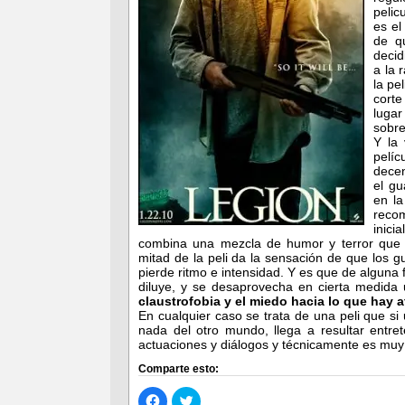
pelic
es el
de q
decid
a la 
la pe
corte
luga
sobrev
Y la
pelí
dece
el g
en la
reco
inici
combina una mezcla de humor y terror qu
mitad de la peli da la sensación de que los gu
pierde ritmo e intensidad. Y es que de alguna
diluye, y se desaprovecha en cierta medida
claustrofobia y el miedo hacia lo que hay a
En cualquier caso se trata de una peli que si
nada del otro mundo, llega a resultar entr
actuaciones y diálogos y técnicamente es muy 
Comparte esto:
Haz
Haz