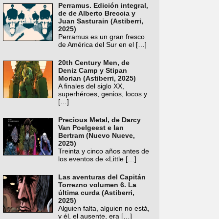
Perramus. Edición integral,
de de Alberto Breccia y
Juan Sasturain (Astiberri,
2025)
Perramus es un gran fresco
de América del Sur en el
[…]
20th Century Men, de
Deniz Camp y Stipan
Morian (Astiberri, 2025)
A finales del siglo XX,
superhéroes, genios, locos y
[…]
Precious Metal, de Darcy
Van Poelgeest e Ian
Bertram (Nuevo Nueve,
2025)
Treinta y cinco años antes de
los eventos de «Little
[…]
Las aventuras del Capitán
Torrezno volumen 6. La
última curda (Astiberri,
2025)
Alguien falta, alguien no está,
y él, el ausente, era
[…]