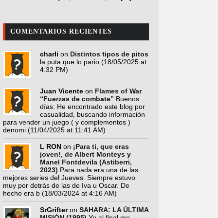
COMENTARIOS RECIENTES
charli
on
Distintos tipos de pitos
la puta que lo pario
(18/05/2025 at
4:32 PM)
Juan Vicente
on
Flames of War
“Fuerzas de combate”
Buenos
días: He encontrado este blog por
casualidad, buscando información
para vender un juego ( y complementos )
denomi
(11/04/2025 at 11:41 AM)
L RON
on
¡Para ti, que eras
joven!, de Albert Monteys y
Manel Fontdevila (Astiberri,
2023)
Para nada era una de las
mejores series del Jueves. Siempre estuvo
muy por detrás de las de Iva u Oscar. De
hecho era b
(18/03/2024 at 4:16 AM)
SrGrifter
on
SAHARA: LA ÚLTIMA
MISIÓN (1995)
Yo al final me