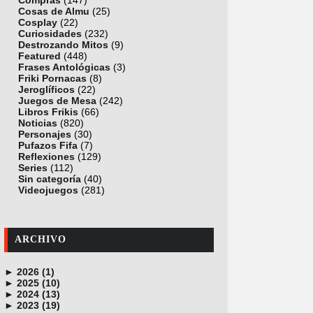
Compras
(147)
Cosas de Almu
(25)
Cosplay
(22)
Curiosidades
(232)
Destrozando Mitos
(9)
Featured
(448)
Frases Antológicas
(3)
Friki Pornacas
(8)
Jeroglíficos
(22)
Juegos de Mesa
(242)
Libros Frikis
(66)
Noticias
(820)
Personajes
(30)
Pufazos Fifa
(7)
Reflexiones
(129)
Series
(112)
Sin categoría
(40)
Videojuegos
(281)
ARCHIVO
►
2026 (1)
►
junio (1)
2025 (10)
►
noviembre (1)
2024 (13)
►
octubre (1)
diciembre (4)
2023 (19)