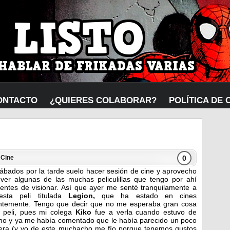
ONTACTO
¿QUIERES COLABORAR?
POLÍTICA DE 
0
n
Cine
ábados por la tarde suelo hacer sesión de cine y aprovecho
ver algunas de las muchas peliculillas que tengo por ahí
entes de visionar. Así que ayer me senté tranquilamente a
esta peli titulada
Legion,
que ha estado en cines
entemente. Tengo que decir que no me esperaba gran cosa
 peli, pues mi colega
Kiko
fue a verla cuando estuvo de
no y ya me había comentado que le había parecido un poco
era (y yo de este muchacho me fío porque tenemos gustos