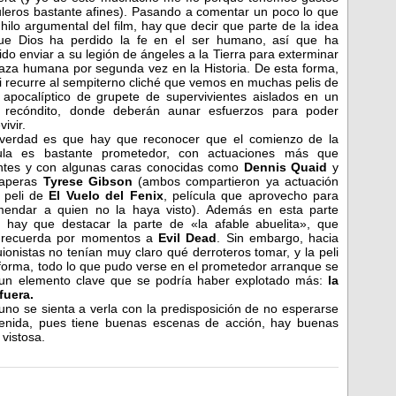
uleros bastante afines). Pasando a comentar un poco lo que
 hilo argumental del film, hay que decir que parte de la idea
ue Dios ha perdido la fe en el ser humano, así que ha
ido enviar a su legión de ángeles a la Tierra para exterminar
raza humana por segunda vez en la Historia. De esta forma,
li recurre al sempiterno cliché que vemos en muchas pelis de
 apocalíptico de grupete de supervivientes aislados en un
r recóndito, donde deberán aunar esfuerzos para poder
ivir.
 verdad es que hay que reconocer que el comienzo de la
cula es bastante prometedor, con actuaciones más que
ntes y con algunas caras conocidas como
Dennis Quaid
y
uaperas
Tyrese Gibson
(ambos compartieron ya actuación
 peli de
El Vuelo del Fenix
, película que aprovecho para
mendar a quien no la haya visto). Además en esta parte
al hay que destacar la parte de «la afable abuelita», que
e recuerda por momentos a
Evil Dead
. Sin embargo, hacia
ionistas no tenían muy claro qué derroteros tomar, y la peli
 forma, todo lo que pudo verse en el prometedor arranque se
 un elemento clave que se podría haber explotado más:
la
fuera.
 uno se sienta a verla con la predisposición de no esperarse
etenida, pues tiene buenas escenas de acción, hay buenas
vistosa.