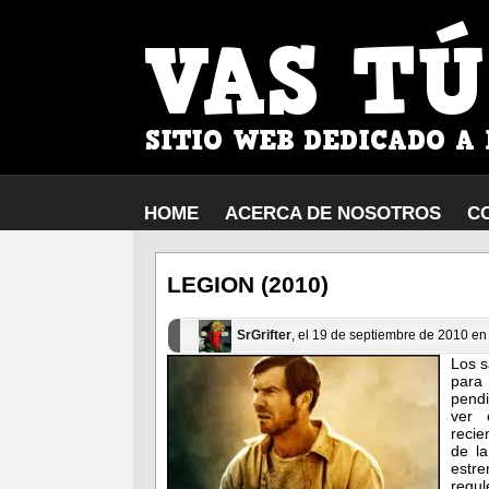
HOME
ACERCA DE NOSOTROS
C
LEGION (2010)
SrGrifter
, el 19 de septiembre de 2010 e
Los s
para 
pendi
ver 
reci
de la
estre
regul