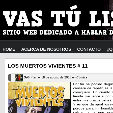
HOME
ACERCA DE NOSOTROS
CONTACTO
¿Q
LOS MUERTOS VIVIENTES # 11
SrGrifter
, el 18 de agosto de 2010 en
Cómics
Por fin he podido degu
cansaré de repetir, es l
comiquero. En cuanto 
tienda me lancé a por é
entre mis brazos pensan
Y es que da igual los n
porque para mi humilde
calidad a la que no