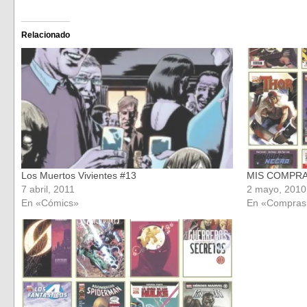
para
para
compartir
compartir
en
en
Facebook
Twitter
(Se
(Se
Relacionado
abre
abre
en
en
una
una
ventana
ventana
nueva)
nueva)
Los Muertos Vivientes #13
MIS COMPR
7 abril, 2011
2 mayo, 2010
En «Cómics»
En «Compras