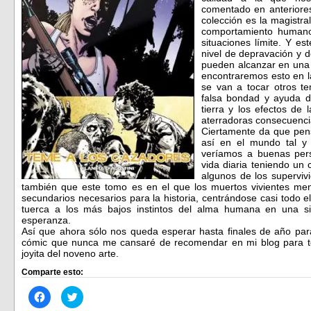
comentado en anteriores
colección es la magistr
comportamiento humano
situaciones límite. Y e
nivel de depravación y 
pueden alcanzar en una 
encontraremos esto en l
se van a tocar otros te
falsa bondad y ayuda d
tierra y los efectos de 
aterradoras consecuenci
Ciertamente da que pens
así en el mundo tal y
veríamos a buenas per
vida diaria teniendo un
algunos de los superviv
también que este tomo es en el que los muertos vivientes me
secundarios necesarios para la historia, centrándose casi todo 
tuerca a los más bajos instintos del alma humana en una sit
esperanza.
Así que ahora sólo nos queda esperar hasta finales de año para
cómic que nunca me cansaré de recomendar en mi blog para to
joyita del noveno arte.
Comparte esto:
Haz
Haz
clic
clic