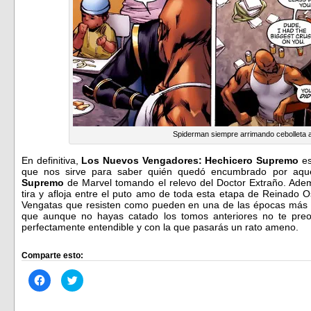
Spiderman siempre arrimando cebolleta 
En definitiva,
Los Nuevos Vengadores: Hechicero Supremo
es
que nos sirve para saber quién quedó encumbrado por aq
Supremo
de Marvel tomando el relevo del Doctor Extraño. Adem
tira y afloja entre el puto amo de toda esta etapa de Reinado
Vengatas que resisten como pueden en una de las épocas más s
que aunque no hayas catado los tomos anteriores no te preoc
perfectamente entendible y con la que pasarás un rato ameno.
Comparte esto:
Haz
Haz
clic
clic
para
para
compartir
compartir