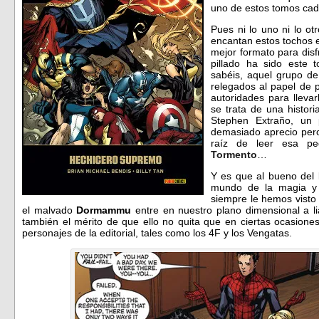
uno de estos tomos ca
Pues ni lo uno ni lo o
encantan estos tochos 
mejor formato para disf
pillado ha sido este 
sabéis, aquel grupo d
relegados al papel de p
autoridades para llevar
se trata de una histori
Stephen Extraño, un 
demasiado aprecio per
raíz de leer esa p
Tormento
…
Y es que al bueno del
mundo de la magia y 
siempre le hemos visto 
el malvado
Dormammu
entre en nuestro plano dimensional a l
también el mérito de que ello no quita que en ciertas ocasion
personajes de la editorial, tales como los 4F y los Vengatas.