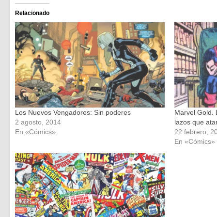
en
en
Facebook
Twitter
(Se
(Se
Relacionado
abre
abre
en
en
una
una
ventana
ventana
nueva)
nueva)
Los Nuevos Vengadores: Sin poderes
Marvel Gold.
2 agosto, 2014
lazos que ata
En «Cómics»
22 febrero, 2
En «Cómics»