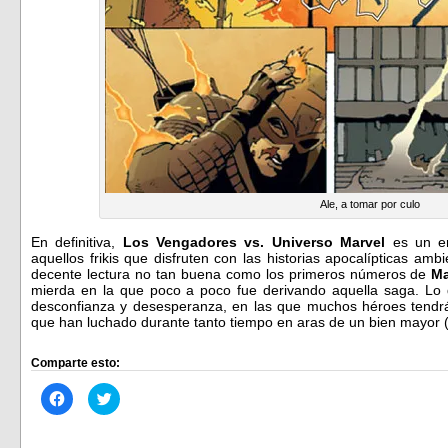
Ale, a tomar por culo
En definitiva,
Los Vengadores vs. Universo Marvel
es un en
aquellos frikis que disfruten con las historias apocalípticas a
decente lectura no tan buena como los primeros números de
Ma
mierda en la que poco a poco fue derivando aquella saga. Lo di
desconfianza y desesperanza, en las que muchos héroes tendrá
que han luchado durante tanto tiempo en aras de un bien mayor 
Comparte esto:
Haz
Haz
clic
clic
para
para
compartir
compartir
en
en