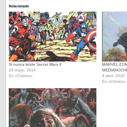
Facebook
Twitter
(Se
(Se
Relacionado
abre
abre
en
en
una
una
ventana
ventana
nueva)
nueva)
Si nunca leíste Secret Wars II
MARVEL ZOMB
29 mayo, 2014
MEDIANOCH
En «Cómics»
4 abril, 2010
En «Cómics»