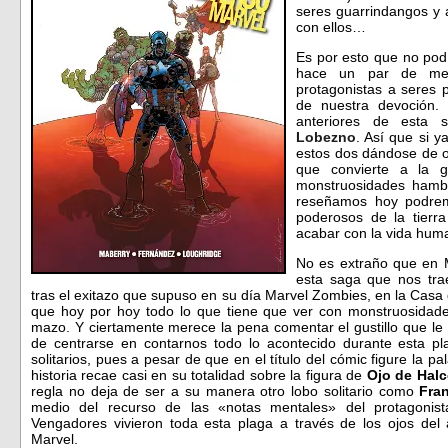
seres guarrindangos y 
con ellos…
Es por esto que no pod
hace un par de mes
protagonistas a seres 
de nuestra devoción.
anteriores de esta 
Lobezno
. Así que si y
estos dos dándose de os
que convierte a la 
monstruosidades hamb
reseñamos hoy podrem
poderosos de la tierr
acabar con la vida huma
No es extraño que en M
esta saga que nos tra
tras el exitazo que supuso en su día Marvel Zombies, en la Casa
que hoy por hoy todo lo que tiene que ver con monstruosida
mazo. Y ciertamente merece la pena comentar el gustillo que le
de centrarse en contarnos todo lo acontecido durante esta pl
solitarios, pues a pesar de que en el título del cómic figure la p
historia recae casi en su totalidad sobre la figura de
Ojo de Hal
regla no deja de ser a su manera otro lobo solitario como
Fra
medio del recurso de las «notas mentales» del protagoni
Vengadores vivieron toda esta plaga a través de los ojos de
Marvel.