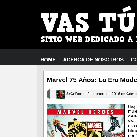
HOME
ACERCA DE NOSOTROS
C
Marvel 75 Años: La Era Mod
SrGrifter
, el 2 de enero de 2016 en
Cómi
Hay
muje
cier
vivo
ello
Ide
por 