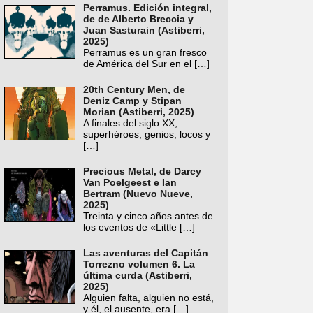
Perramus. Edición integral,
de de Alberto Breccia y
Juan Sasturain (Astiberri,
2025)
Perramus es un gran fresco
de América del Sur en el
[…]
20th Century Men, de
Deniz Camp y Stipan
Morian (Astiberri, 2025)
A finales del siglo XX,
superhéroes, genios, locos y
[…]
Precious Metal, de Darcy
Van Poelgeest e Ian
Bertram (Nuevo Nueve,
2025)
Treinta y cinco años antes de
los eventos de «Little
[…]
Las aventuras del Capitán
Torrezno volumen 6. La
última curda (Astiberri,
2025)
Alguien falta, alguien no está,
y él, el ausente, era
[…]