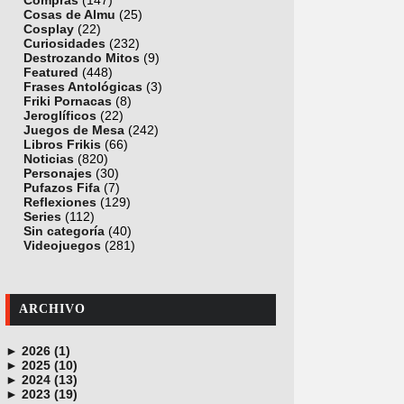
Compras
(147)
Cosas de Almu
(25)
Cosplay
(22)
Curiosidades
(232)
Destrozando Mitos
(9)
Featured
(448)
Frases Antológicas
(3)
Friki Pornacas
(8)
Jeroglíficos
(22)
Juegos de Mesa
(242)
Libros Frikis
(66)
Noticias
(820)
Personajes
(30)
Pufazos Fifa
(7)
Reflexiones
(129)
Series
(112)
Sin categoría
(40)
Videojuegos
(281)
ARCHIVO
►
2026 (1)
►
junio (1)
2025 (10)
►
noviembre (1)
2024 (13)
►
octubre (1)
diciembre (4)
2023 (19)