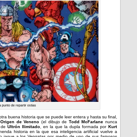
 punto de repartir ostias
ra buena historia que se puede leer entera y hasta su final,
l
Origen de Veneno
(el dibujo de
Todd McFarlane
nunca
a de
Ultrón Ilimitado
, en la que la dupla formada por
Kurt
da historia en la que esa inteligencia artificial vuelve a
ico jaque a los Vengatas por medio de uno de sus famosos