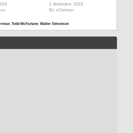
2016
1 diciembre, 2015
cs»
En «Cómics»
erman
,
Todd McFarlane
,
Walter Simonson