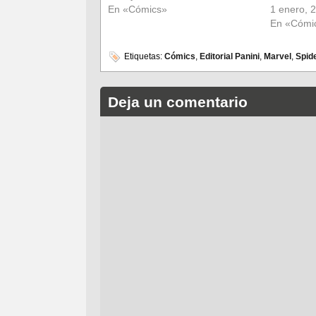
En «Cómics»
1 enero, 
En «Cómi
Etiquetas:
Cómics
,
Editorial Panini
,
Marvel
,
Spid
Deja un comentario