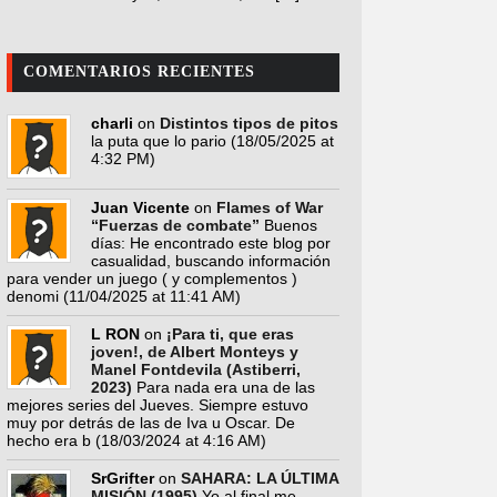
COMENTARIOS RECIENTES
charli
on
Distintos tipos de pitos
la puta que lo pario
(18/05/2025 at
4:32 PM)
Juan Vicente
on
Flames of War
“Fuerzas de combate”
Buenos
días: He encontrado este blog por
casualidad, buscando información
para vender un juego ( y complementos )
denomi
(11/04/2025 at 11:41 AM)
L RON
on
¡Para ti, que eras
joven!, de Albert Monteys y
Manel Fontdevila (Astiberri,
2023)
Para nada era una de las
mejores series del Jueves. Siempre estuvo
muy por detrás de las de Iva u Oscar. De
hecho era b
(18/03/2024 at 4:16 AM)
SrGrifter
on
SAHARA: LA ÚLTIMA
MISIÓN (1995)
Yo al final me