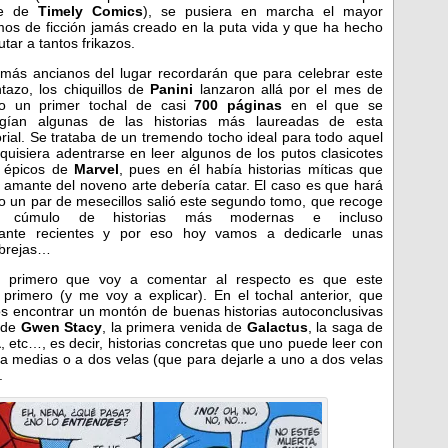
te de
Timely Comics
), se pusiera en marcha el mayor
os de ficción jamás creado en la puta vida y que ha hecho
rutar a tantos frikazos.
más ancianos del lugar recordarán que para celebrar este
tazo, los chiquillos de
Panini
lanzaron allá por el mes de
o un primer tochal de casi
700 páginas
en el que se
ogían algunas de las historias más laureadas de esta
orial. Se trataba de un tremendo tocho ideal para todo aquel
quisiera adentrarse en leer algunos de los putos clasicotes
 épicos de
Marvel
, pues en él había historias míticas que
 amante del noveno arte debería catar. El caso es que hará
 un par de mesecillos salió este segundo tomo, que recoge
o cúmulo de historias más modernas e incluso
tante recientes y por eso hoy vamos a dedicarle unas
abrejas…
o primero que voy a comentar al respecto es que este
rimero (y me voy a explicar). En el tochal anterior, que
mos encontrar un montón de buenas historias autoconclusivas
e de
Gwen Stacy
, la primera venida de
Galactus
, la saga de
a
, etc…, es decir, historias concretas que uno puede leer con
 a medias o a dos velas (que para dejarle a uno a dos velas
.