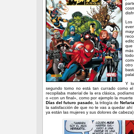
par
cosm
disf
Los 
even
may
rec
edit
que 
más
todo
como
otr
bas
pal
Y l
segundo tomo no está tan currado como el p
recopilaba material de la era clásica, podía
o «con un final», como por ejemplo la muert
Días del futuro pasado
, la trilogía de
Nefari
la satisfacción de que no te vas a quedar ahí
ya están las mujeres y sus dolores de cabeza)