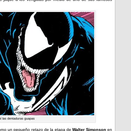
hí las dentaduras guapas
 como un pequeño retazo de la etapa de
Walter Simonson
en