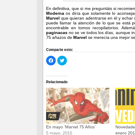
En definitiva, que si me preguntáis si recomi
Moderna
os diría que solamente lo aconseja
Marvel
que quieran adentrarse en él y echar u
puede llamar la atención de lo que se está 
encontrable en tomos recopilatorios. Ade
paginacas
no se ve todos los días, aunque i
75 añazos de
Marvel
se merecía una mejor sel
Comparte esto:
Haz
Haz
clic
clic
para
para
compartir
compartir
en
en
Facebook
Twitter
(Se
(Se
Relacionado
abre
abre
en
en
una
una
ventana
ventana
nueva)
nueva)
En mayo ‘Marvel 75 Años’
Novedades
5 mayo, 2015
enero 20