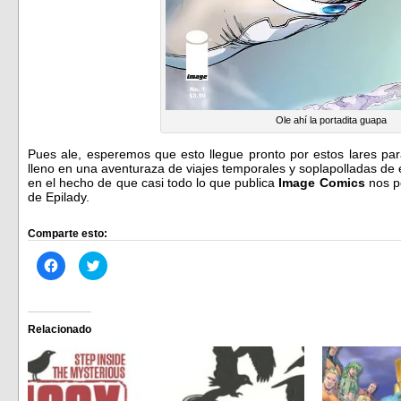
Ole ahí la portadita guapa
Pues ale, esperemos que esto llegue pronto por estos lares p
lleno en una aventuraza de viajes temporales y soplapolladas de 
en el hecho de que casi todo lo que publica
Image Comics
nos p
de Epilady.
Comparte esto:
Haz
Haz
clic
clic
para
para
compartir
compartir
en
en
Facebook
Twitter
(Se
(Se
Relacionado
abre
abre
en
en
una
una
ventana
ventana
nueva)
nueva)