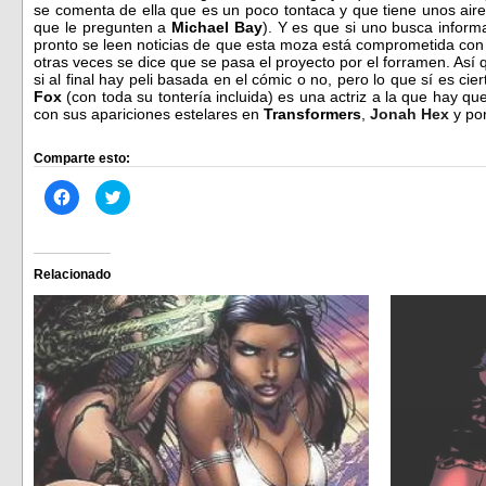
se comenta de ella que es un poco tontaca y que tiene unos aire
que le pregunten a
Michael Bay
). Y es que si uno busca infor
pronto se leen noticias de que esta moza está comprometida con 
otras veces se dice que se pasa el proyecto por el forramen. As
si al final hay peli basada en el cómic o no, pero lo que sí es c
Fox
(con toda su tontería incluida) es una actriz a la que hay que
con sus apariciones estelares en
Transformers
,
Jonah Hex
y po
Comparte esto:
Haz
Haz
clic
clic
para
para
compartir
compartir
en
en
Facebook
Twitter
(Se
(Se
Relacionado
abre
abre
en
en
una
una
ventana
ventana
nueva)
nueva)